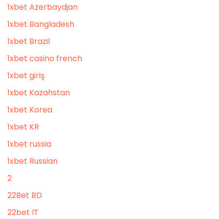
1xbet Azerbaydjan
1xbet Bangladesh
1xbet Brazil
1xbet casino french
1xbet giriş
1xbet Kazahstan
1xbet Korea
1xbet KR
1xbet russia
1xbet Russian
2
22Bet BD
22bet IT