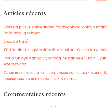
Articles récents
Slottica pulsuz spinlərindən faydalanmaq: onlayn kaz
üçün adınlıq rehber
(pas de titre)
Történelme: Hogyan Játszik a Mostbet Online Kaszinó
Pinup Onlayn Kazino Oynamaq: Müharibələr Üçün Oyunl
Azerbaycan
Успей воспользоваться программой лояльности казино Bo
преимущества для постоянных клиентов
Commentaires récents