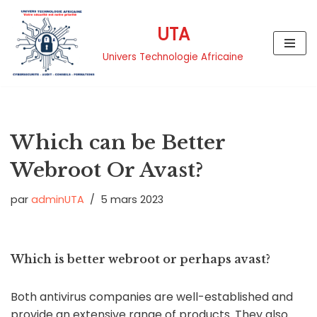
UTA
Aller
au
Univers Technologie Africaine
contenu
Which can be Better
Webroot Or Avast?
par
adminUTA
5 mars 2023
Which is better webroot or perhaps avast?
Both antivirus companies are well-established and
provide an extensive range of products. They also