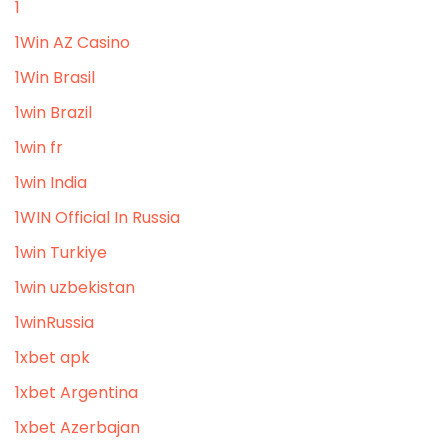
1
1Win AZ Casino
1Win Brasil
1win Brazil
1win fr
1win India
1WIN Official In Russia
1win Turkiye
1win uzbekistan
1winRussia
1xbet apk
1xbet Argentina
1xbet Azerbajan