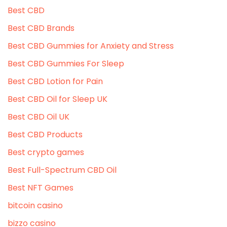
Best CBD
Best CBD Brands
Best CBD Gummies for Anxiety and Stress
Best CBD Gummies For Sleep
Best CBD Lotion for Pain
Best CBD Oil for Sleep UK
Best CBD Oil UK
Best CBD Products
Best crypto games
Best Full-Spectrum CBD Oil
Best NFT Games
bitcoin casino
bizzo casino