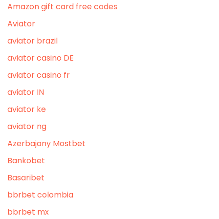
Amazon gift card free codes
Aviator
aviator brazil
aviator casino DE
aviator casino fr
aviator IN
aviator ke
aviator ng
Azerbajany Mostbet
Bankobet
Basaribet
bbrbet colombia
bbrbet mx