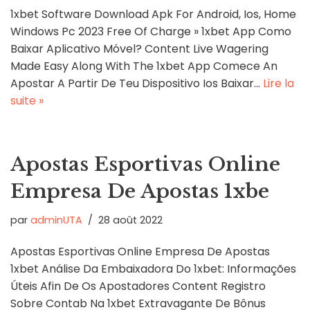
1xbet Software Download Apk For Android, Ios, Home
Windows Pc 2023 Free Of Charge » 1xbet App Como
Baixar Aplicativo Móvel? Content Live Wagering
Made Easy Along With The 1xbet App Comece An
Apostar A Partir De Teu Dispositivo Ios Baixar…
Lire la
suite »
Apostas Esportivas Online
Empresa De Apostas 1xbe
par
adminUTA
28 août 2022
Apostas Esportivas Online Empresa De Apostas
1xbet Análise Da Embaixadora Do 1xbet: Informações
Úteis Afin De Os Apostadores Content Registro
Sobre Contab Na 1xbet Extravagante De Bônus