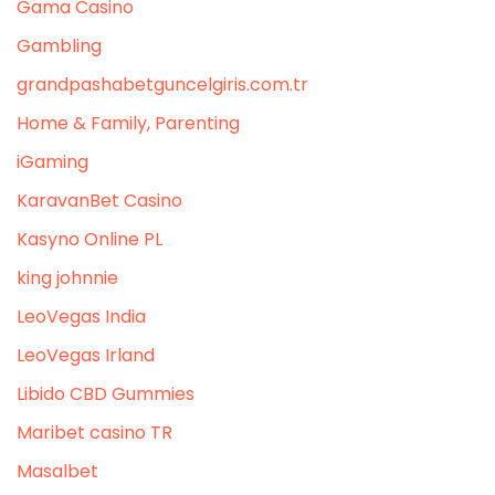
Gama Casino
Gambling
grandpashabetguncelgiris.com.tr
Home & Family, Parenting
iGaming
KaravanBet Casino
Kasyno Online PL
king johnnie
LeoVegas India
LeoVegas Irland
Libido CBD Gummies
Maribet casino TR
Masalbet