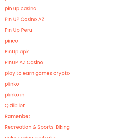
pin up casino
Pin UP Casino AZ
Pin Up Peru
pinco
PinUp apk
PinUP AZ Casino
play to earn games crypto
plinko
plinko in
Qizilbilet
Ramenbet
Recreation & Sports, Biking
ricky casino australia