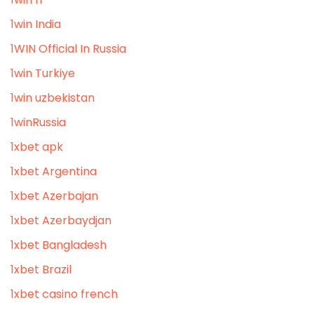
1win India
1WIN Official In Russia
1win Turkiye
1win uzbekistan
1winRussia
1xbet apk
1xbet Argentina
1xbet Azerbajan
1xbet Azerbaydjan
1xbet Bangladesh
1xbet Brazil
1xbet casino french