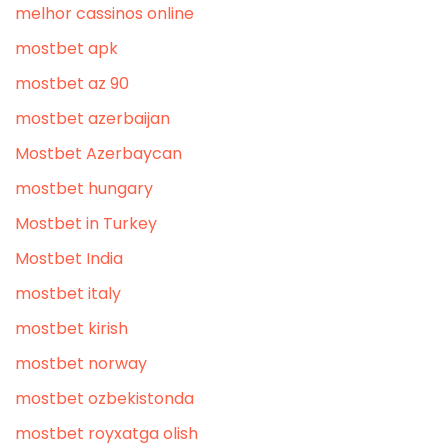
melhor cassinos online
mostbet apk
mostbet az 90
mostbet azerbaijan
Mostbet Azerbaycan
mostbet hungary
Mostbet in Turkey
Mostbet India
mostbet italy
mostbet kirish
mostbet norway
mostbet ozbekistonda
mostbet royxatga olish