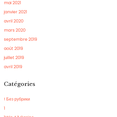
mai 2021
janvier 2021
avril 2020
mars 2020
septembre 2019
août 2019
juillet 2019
avril 2019
Catégories
! Без рубрики
1