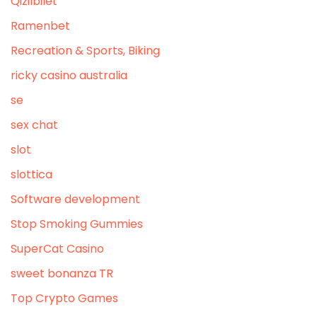
Qizilbilet
Ramenbet
Recreation & Sports, Biking
ricky casino australia
se
sex chat
slot
slottica
Software development
Stop Smoking Gummies
SuperCat Casino
sweet bonanza TR
Top Crypto Games