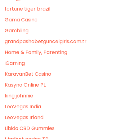
fortune tiger brazil
Gama Casino
Gambling
grandpashabetguncelgiris.com.tr
Home & Family, Parenting
iGaming
KaravanBet Casino
Kasyno Online PL
king johnnie
LeoVegas India
LeoVegas Irland
Libido CBD Gummies