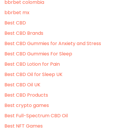
bbrbet colombia
bbrbet mx
Best CBD
Best CBD Brands
Best CBD Gummies for Anxiety and Stress
Best CBD Gummies For Sleep
Best CBD Lotion for Pain
Best CBD Oil for Sleep UK
Best CBD Oil UK
Best CBD Products
Best crypto games
Best Full-Spectrum CBD Oil
Best NFT Games