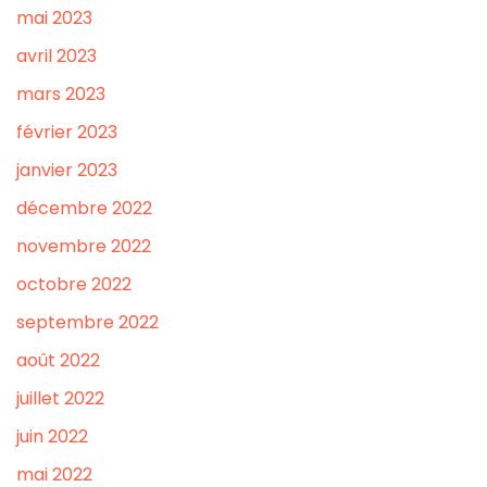
mai 2023
avril 2023
mars 2023
février 2023
janvier 2023
décembre 2022
novembre 2022
octobre 2022
septembre 2022
août 2022
juillet 2022
juin 2022
mai 2022