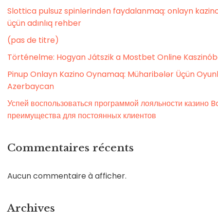
Slottica pulsuz spinlərindən faydalanmaq: onlayn kaz
üçün adınlıq rehber
(pas de titre)
Történelme: Hogyan Játszik a Mostbet Online Kaszinó
Pinup Onlayn Kazino Oynamaq: Müharibələr Üçün Oyunl
Azerbaycan
Успей воспользоваться программой лояльности казино Bo
преимущества для постоянных клиентов
Commentaires récents
Aucun commentaire à afficher.
Archives