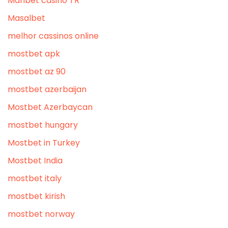
Maribet casino TR
Masalbet
melhor cassinos online
mostbet apk
mostbet az 90
mostbet azerbaijan
Mostbet Azerbaycan
mostbet hungary
Mostbet in Turkey
Mostbet India
mostbet italy
mostbet kirish
mostbet norway