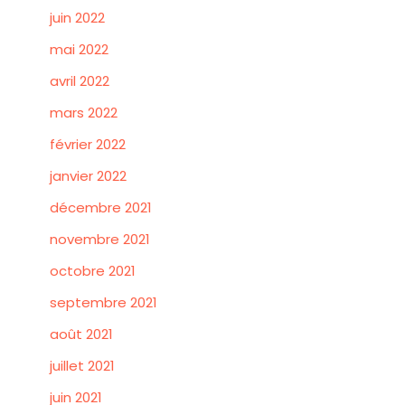
juin 2022
mai 2022
avril 2022
mars 2022
février 2022
janvier 2022
décembre 2021
novembre 2021
octobre 2021
septembre 2021
août 2021
juillet 2021
juin 2021