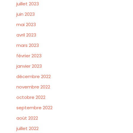
juillet 2023
juin 2023
mai 2023
avril 2023
mars 2023
février 2023
janvier 2023
décembre 2022
novembre 2022
octobre 2022
septembre 2022
août 2022
juillet 2022