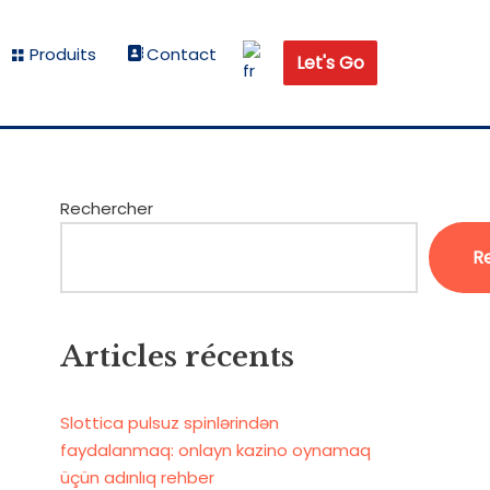
Produits
Contact
Let's Go
Rechercher
R
Articles récents
Slottica pulsuz spinlərindən
faydalanmaq: onlayn kazino oynamaq
üçün adınlıq rehber