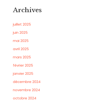
Archives
juillet 2025
juin 2025
mai 2025
avril 2025
mars 2025
février 2025
janvier 2025
décembre 2024
novembre 2024
octobre 2024