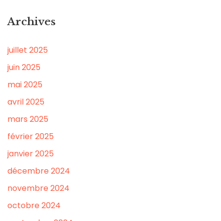
Archives
juillet 2025
juin 2025
mai 2025
avril 2025
mars 2025
février 2025
janvier 2025
décembre 2024
novembre 2024
octobre 2024