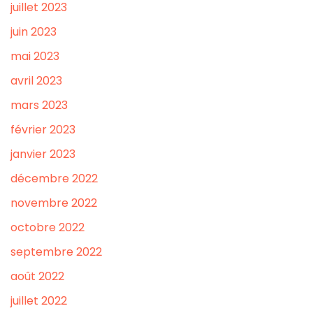
juillet 2023
juin 2023
mai 2023
avril 2023
mars 2023
février 2023
janvier 2023
décembre 2022
novembre 2022
octobre 2022
septembre 2022
août 2022
juillet 2022