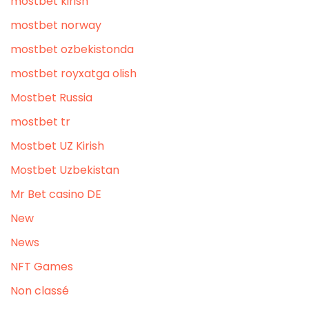
mostbet kirish
mostbet norway
mostbet ozbekistonda
mostbet royxatga olish
Mostbet Russia
mostbet tr
Mostbet UZ Kirish
Mostbet Uzbekistan
Mr Bet casino DE
New
News
NFT Games
Non classé