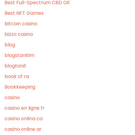
Best Full-Spectrum CBD Oil
Best NFT Games
bitcoin casino
bizzo casino
blog
blogstanitim
blogtanit
book of ra
Bookkeeping
casino
casino en ligne fr
casino onlina ca
casino online ar