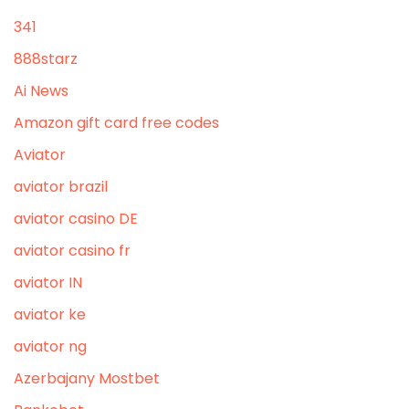
341
888starz
Ai News
Amazon gift card free codes
Aviator
aviator brazil
aviator casino DE
aviator casino fr
aviator IN
aviator ke
aviator ng
Azerbajany Mostbet