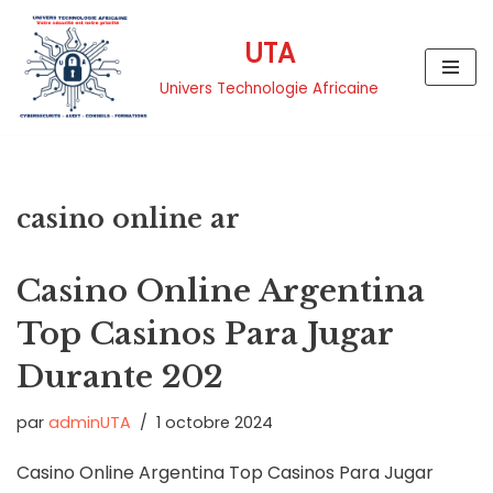
UTA
Aller
au
Univers Technologie Africaine
contenu
casino online ar
Casino Online Argentina
Top Casinos Para Jugar
Durante 202
par
adminUTA
1 octobre 2024
Casino Online Argentina Top Casinos Para Jugar