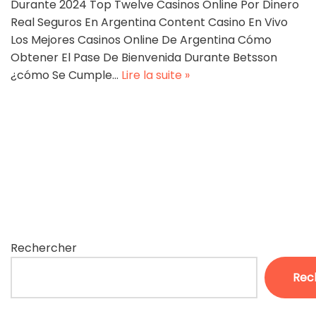
Durante 2024 Top Twelve Casinos Online Por Dinero
Real Seguros En Argentina Content Casino En Vivo
Los Mejores Casinos Online De Argentina Cómo
Obtener El Pase De Bienvenida Durante Betsson
¿cómo Se Cumple…
Lire la suite »
Rechercher
Rec