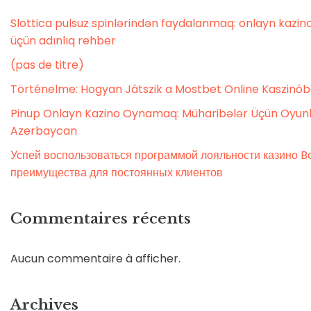
Slottica pulsuz spinlərindən faydalanmaq: onlayn kaz
üçün adınlıq rehber
(pas de titre)
Történelme: Hogyan Játszik a Mostbet Online Kaszinó
Pinup Onlayn Kazino Oynamaq: Müharibələr Üçün Oyunl
Azerbaycan
Успей воспользоваться программой лояльности казино Bo
преимущества для постоянных клиентов
Commentaires récents
Aucun commentaire à afficher.
Archives