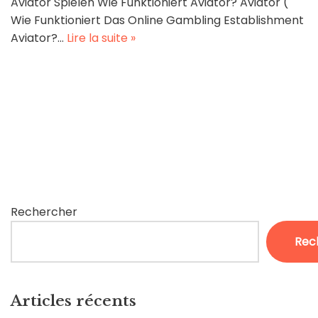
Aviator Spielen Wie Funktioniert Aviator? Aviator (
Wie Funktioniert Das Online Gambling Establishment
Aviator?…
Lire la suite »
Rechercher
Rec
Articles récents