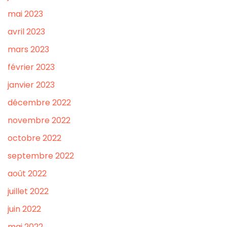
mai 2023
avril 2023
mars 2023
février 2023
janvier 2023
décembre 2022
novembre 2022
octobre 2022
septembre 2022
août 2022
juillet 2022
juin 2022
mai 2022