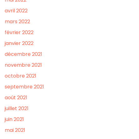
avril 2022
mars 2022
février 2022
janvier 2022
décembre 2021
novembre 2021
octobre 2021
septembre 2021
août 2021
juillet 2021
juin 2021
mai 2021