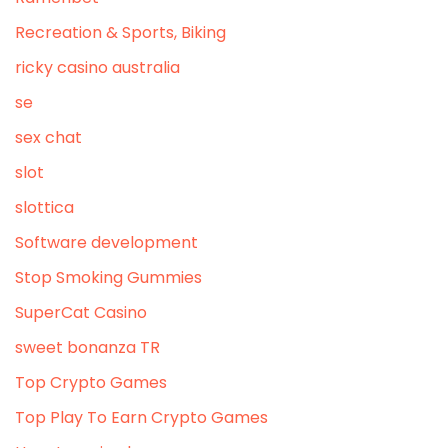
Recreation & Sports, Biking
ricky casino australia
se
sex chat
slot
slottica
Software development
Stop Smoking Gummies
SuperCat Casino
sweet bonanza TR
Top Crypto Games
Top Play To Earn Crypto Games