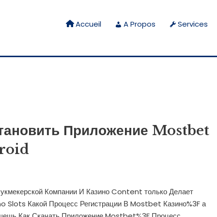
Accueil
A Propos
Services
тановить Приложение Mostbet
roid
укмекерской Компании И Казино Content только Делает
 Slots Какой Процесс Регистрации В Mostbet Казино%3F а
щешь Как Скачать Приложение Mostbet%3F Процесс