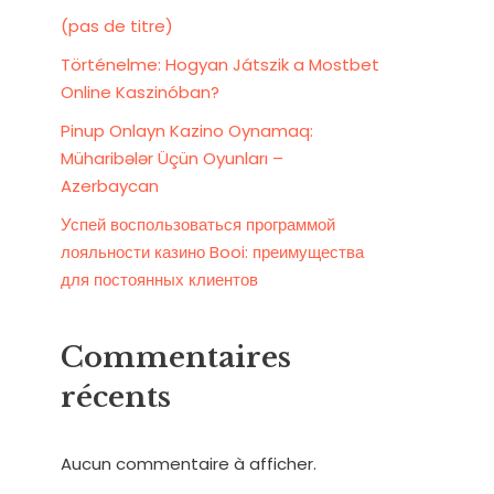
(pas de titre)
Történelme: Hogyan Játszik a Mostbet
Online Kaszinóban?
Pinup Onlayn Kazino Oynamaq:
Müharibələr Üçün Oyunları –
Azerbaycan
Успей воспользоваться программой
лояльности казино Booi: преимущества
для постоянных клиентов
Commentaires
récents
Aucun commentaire à afficher.