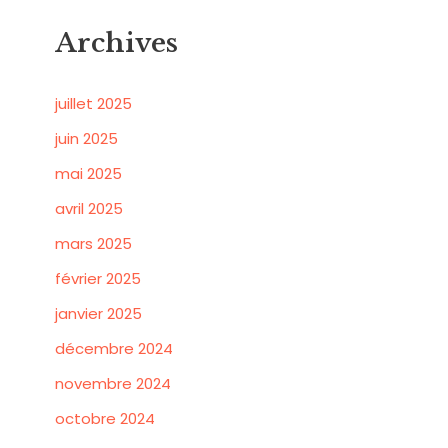
Archives
juillet 2025
juin 2025
mai 2025
avril 2025
mars 2025
février 2025
janvier 2025
décembre 2024
novembre 2024
octobre 2024