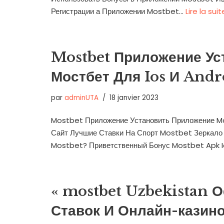
Регистрации а Приложении Mostbet…
Lire la suit
Mostbet Приложение Ус
Мостбет Для Ios И Andr
par
adminUTA
18 janvier 2023
Mostbet Приложение Установить Приложение M
Сайт Лучшие Ставки На Спорт Mostbet Зеркало
Mostbet? Приветственный Бонус Mostbet Apk I
« mostbet Uzbekistan 
Ставок И Онлайн-казин