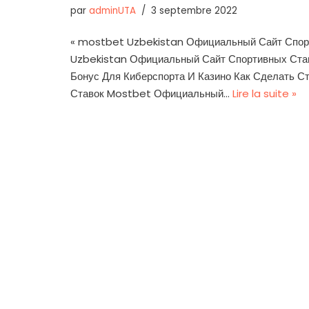
par
adminUTA
3 septembre 2022
« mostbet Uzbekistan Официальный Сайт Спорт
Uzbekistan Официальный Сайт Спортивных Став
Бонус Для Киберспорта И Казино Как Сделать С
Ставок Mostbet Официальный…
Lire la suite »