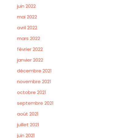
juin 2022
mai 2022
avril 2022
mars 2022
février 2022
janvier 2022
décembre 2021
novembre 2021
octobre 2021
septembre 2021
août 2021
juillet 2021
juin 2021