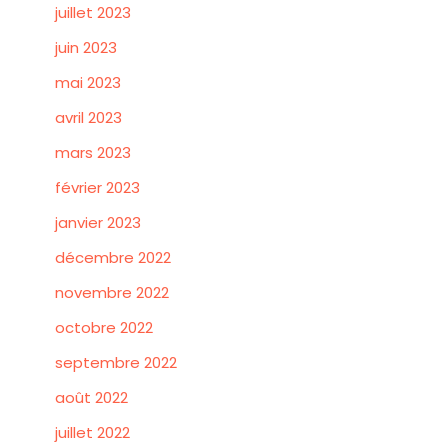
juillet 2023
juin 2023
mai 2023
avril 2023
mars 2023
février 2023
janvier 2023
décembre 2022
novembre 2022
octobre 2022
septembre 2022
août 2022
juillet 2022