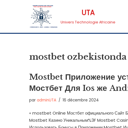
UTA
Aller
Univers Technologie Africaine
au
contenu
mostbet ozbekistonda
Mostbet Приложение ус
Мостбет Для Ios же And
par
adminUTA
16 décembre 2024
« mostbet Online Мостбет официального Сайт Б
Mostbet Казино Уникальным%3F Mostbet Casino
Использовать Бонусы в Приложении Mostbet И