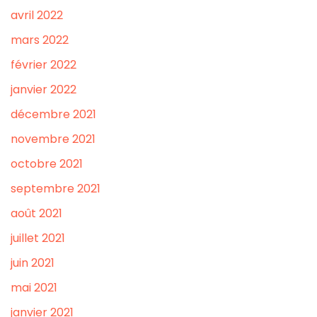
avril 2022
mars 2022
février 2022
janvier 2022
décembre 2021
novembre 2021
octobre 2021
septembre 2021
août 2021
juillet 2021
juin 2021
mai 2021
janvier 2021