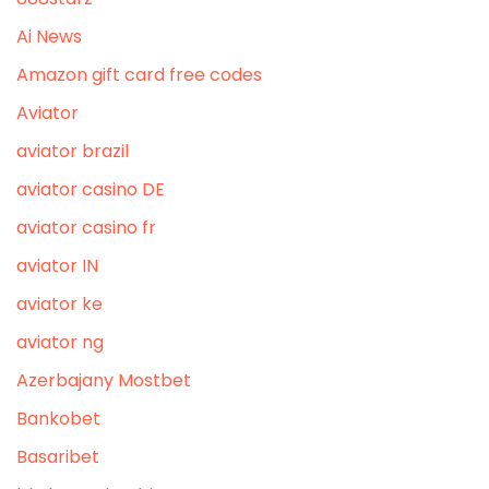
Ai News
Amazon gift card free codes
Aviator
aviator brazil
aviator casino DE
aviator casino fr
aviator IN
aviator ke
aviator ng
Azerbajany Mostbet
Bankobet
Basaribet