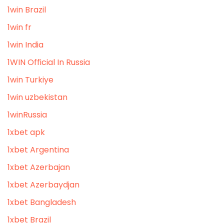
1win Brazil
1win fr
1win India
1WIN Official In Russia
1win Turkiye
1win uzbekistan
1winRussia
1xbet apk
1xbet Argentina
1xbet Azerbajan
1xbet Azerbaydjan
1xbet Bangladesh
1xbet Brazil