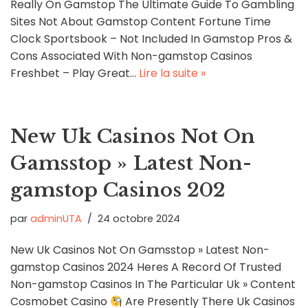
Really On Gamstop The Ultimate Guide To Gambling
Sites Not About Gamstop Content Fortune Time
Clock Sportsbook – Not Included In Gamstop Pros &
Cons Associated With Non-gamstop Casinos
Freshbet – Play Great…
Lire la suite »
New Uk Casinos Not On
Gamsstop » Latest Non-
gamstop Casinos 202
par
adminUTA
24 octobre 2024
New Uk Casinos Not On Gamsstop » Latest Non-
gamstop Casinos 2024 Heres A Record Of Trusted
Non-gamstop Casinos In The Particular Uk » Content
Cosmobet Casino
Are Presently There Uk Casinos