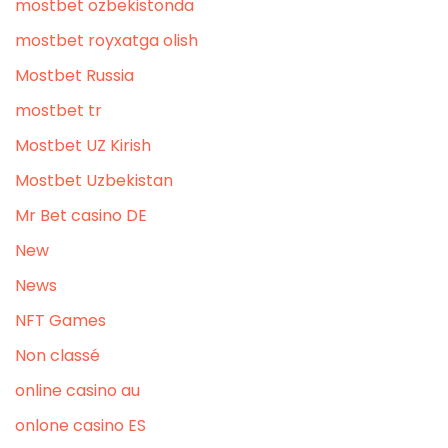
mostbet ozbekistonda
mostbet royxatga olish
Mostbet Russia
mostbet tr
Mostbet UZ Kirish
Mostbet Uzbekistan
Mr Bet casino DE
New
News
NFT Games
Non classé
online casino au
onlone casino ES