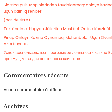
Slottica pulsuz spinlərindən faydalanmaq: onlayn kaz
üçün adınlıq rehber
(pas de titre)
Történelme: Hogyan Játszik a Mostbet Online Kaszinó
Pinup Onlayn Kazino Oynamaq: Müharibələr Üçün Oyunl
Azerbaycan
Успей воспользоваться программой лояльности казино Bo
преимущества для постоянных клиентов
Commentaires récents
Aucun commentaire à afficher.
Archives