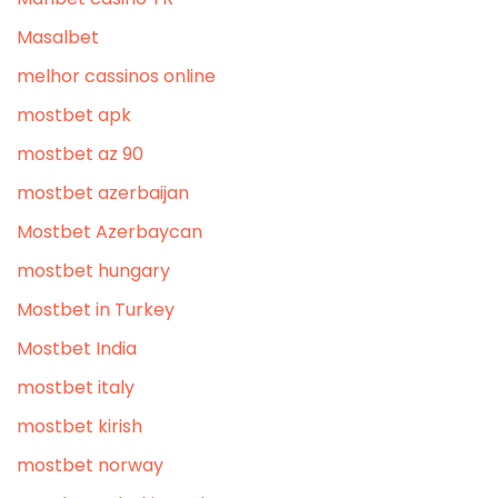
Masalbet
melhor cassinos online
mostbet apk
mostbet az 90
mostbet azerbaijan
Mostbet Azerbaycan
mostbet hungary
Mostbet in Turkey
Mostbet India
mostbet italy
mostbet kirish
mostbet norway