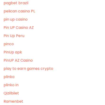
pagbet brazil
pelican casino PL
pin up casino
Pin UP Casino AZ
Pin Up Peru
pinco
PinUp apk
PinUP AZ Casino
play to earn games crypto
plinko
plinko in
Qizilbilet
Ramenbet