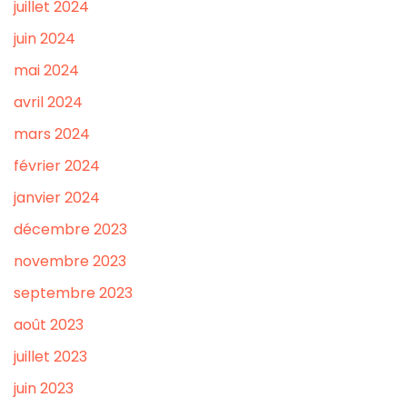
juillet 2024
juin 2024
mai 2024
avril 2024
mars 2024
février 2024
janvier 2024
décembre 2023
novembre 2023
septembre 2023
août 2023
juillet 2023
juin 2023