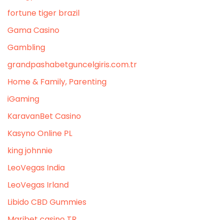
fortune tiger brazil
Gama Casino
Gambling
grandpashabetguncelgiris.com.tr
Home & Family, Parenting
iGaming
KaravanBet Casino
Kasyno Online PL
king johnnie
LeoVegas India
LeoVegas Irland
Libido CBD Gummies
Maribet casino TR