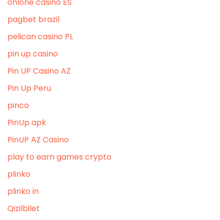
onlone casino ES
pagbet brazil
pelican casino PL
pin up casino
Pin UP Casino AZ
Pin Up Peru
pinco
PinUp apk
PinUP AZ Casino
play to earn games crypto
plinko
plinko in
Qizilbilet