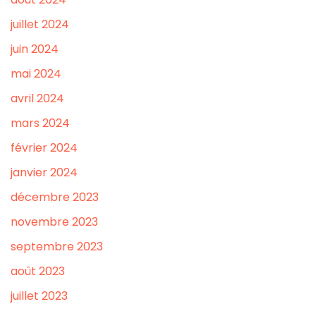
juillet 2024
juin 2024
mai 2024
avril 2024
mars 2024
février 2024
janvier 2024
décembre 2023
novembre 2023
septembre 2023
août 2023
juillet 2023