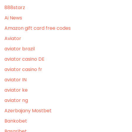
888starz
Ai News
Amazon gift card free codes
Aviator
aviator brazil
aviator casino DE
aviator casino fr
aviator IN
aviator ke
aviator ng
Azerbajany Mostbet
Bankobet
Basaribet