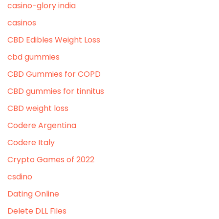
casino-glory india
casinos
CBD Edibles Weight Loss
cbd gummies
CBD Gummies for COPD
CBD gummies for tinnitus
CBD weight loss
Codere Argentina
Codere Italy
Crypto Games of 2022
csdino
Dating Online
Delete DLL Files