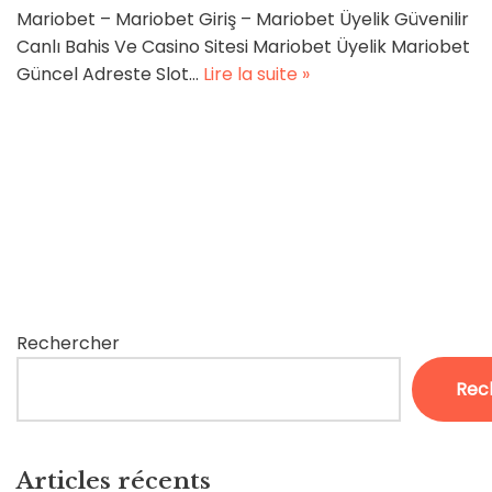
Mariobet – Mariobet Giriş – Mariobet Üyelik Güvenilir
Canlı Bahis Ve Casino Sitesi Mariobet Üyelik Mariobet
Güncel Adreste Slot…
Lire la suite »
Rechercher
Rec
Articles récents