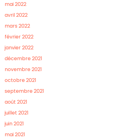
mai 2022
avril 2022
mars 2022
février 2022
janvier 2022
décembre 2021
novembre 2021
octobre 2021
septembre 2021
août 2021
juillet 2021
juin 2021
mai 2021