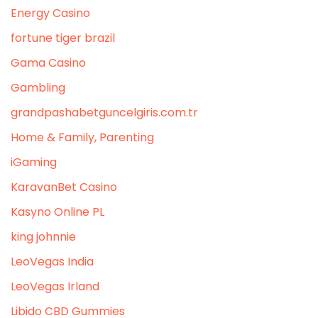
Energy Casino
fortune tiger brazil
Gama Casino
Gambling
grandpashabetguncelgiris.com.tr
Home & Family, Parenting
iGaming
KaravanBet Casino
Kasyno Online PL
king johnnie
LeoVegas India
LeoVegas Irland
Libido CBD Gummies