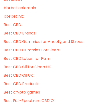
bbrbet colombia
bbrbet mx
Best CBD
Best CBD Brands
Best CBD Gummies for Anxiety and Stress
Best CBD Gummies For Sleep
Best CBD Lotion for Pain
Best CBD Oil for Sleep UK
Best CBD Oil UK
Best CBD Products
Best crypto games
Best Full-Spectrum CBD Oil