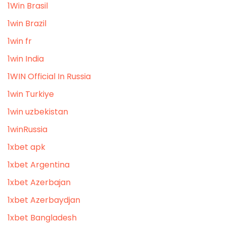
1Win Brasil
1win Brazil
1win fr
1win India
1WIN Official In Russia
1win Turkiye
1win uzbekistan
1winRussia
1xbet apk
1xbet Argentina
1xbet Azerbajan
1xbet Azerbaydjan
1xbet Bangladesh