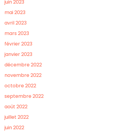
juin 2023
mai 2023
avril 2023
mars 2023
février 2023
janvier 2023
décembre 2022
novembre 2022
octobre 2022
septembre 2022
août 2022
juillet 2022
juin 2022