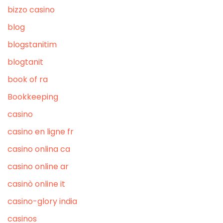
bizzo casino
blog
blogstanitim
blogtanit
book of ra
Bookkeeping
casino
casino en ligne fr
casino onlina ca
casino online ar
casinò online it
casino-glory india
casinos