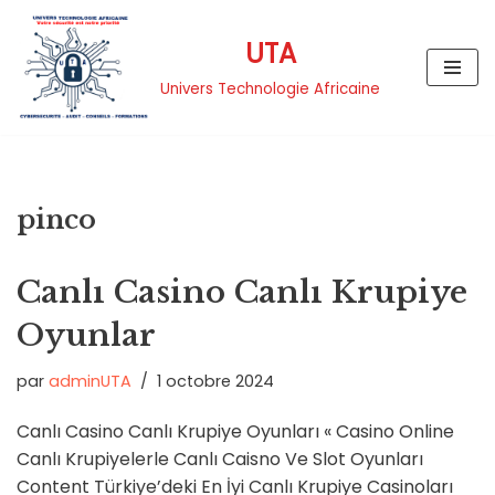
UTA
Aller
au
Univers Technologie Africaine
contenu
pinco
Canlı Casino Canlı Krupiye
Oyunlar
par
adminUTA
1 octobre 2024
Canlı Casino Canlı Krupiye Oyunları « Casino Online
Canlı Krupiyelerle Canlı Caisno Ve Slot Oyunları
Content Türkiye’deki En İyi Canlı Krupiye Casinoları