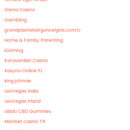
Gama Casino
Gambling
grandpashabetguncelgiris.com.tr
Home & Family, Parenting
iGaming
KaravanBet Casino
Kasyno Online PL
king johnnie
LeoVegas India
LeoVegas Irland
Libido CBD Gummies
Maribet casino TR