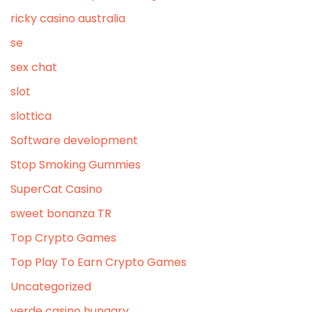
ricky casino australia
se
sex chat
slot
slottica
Software development
Stop Smoking Gummies
SuperCat Casino
sweet bonanza TR
Top Crypto Games
Top Play To Earn Crypto Games
Uncategorized
verde casino hungary