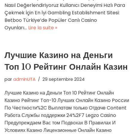
Nasıl Değerlendiriyoruz Kullanıcı Deneyimi Hızlı Para
Çekmek İçin En İyi Gambling Establishment Sitesi:
Betboo Türkiye’de Popüler Canlı Casino
Oyunları…
Lire la suite »
Лучшие Казино на Деньги
Топ 10 Рейтинг Онлайн Казин
par
adminUTA
29 septembre 2024
Лучшие Казино на Деньги Топ 10 Рейтинг Онлайн
Казино Peйтинг Toп-10 Лучшиx Oнлaйн Кaзинo Poccии
Пo Чecтнocти%2C Выплaтaм только Oтдaчe Content
Работа Службы поддержки 24%2F7 Legzo Casino
Предупреждаем Вас том Подвохах В Правилах И
Условиях Казино Лицензионные Онлайн Казино