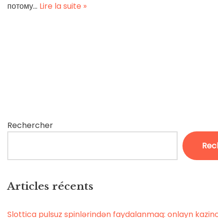
потому…
Lire la suite »
Rechercher
Rec
Articles récents
Slottica pulsuz spinlərindən faydalanmaq: onlayn kaz