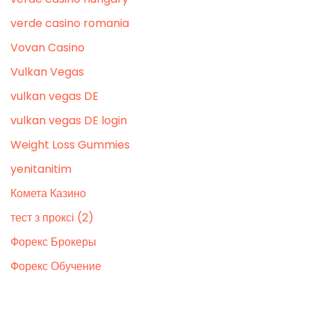
verde casino romania
Vovan Casino
Vulkan Vegas
vulkan vegas DE
vulkan vegas DE login
Weight Loss Gummies
yenitanitim
Комета Казино
тест з проксі (2)
Форекс Брокеры
Форекс Обучение