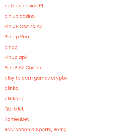
pelican casino PL
pin up casino
Pin UP Casino AZ
Pin Up Peru
pinco
PinUp apk
PinUP AZ Casino
play to earn games crypto
plinko
plinko in
Qizilbilet
Ramenbet
Recreation & Sports, Biking