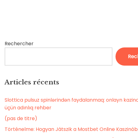
Rechercher
Rec
Articles récents
Slottica pulsuz spinlərindən faydalanmaq: onlayn kaz
üçün adınlıq rehber
(pas de titre)
Történelme: Hogyan Játszik a Mostbet Online Kaszinó