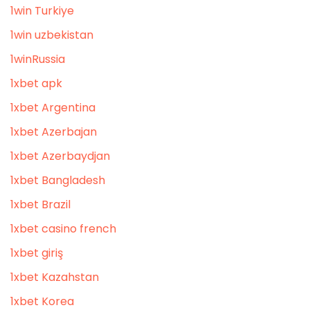
1win Turkiye
1win uzbekistan
1winRussia
1xbet apk
1xbet Argentina
1xbet Azerbajan
1xbet Azerbaydjan
1xbet Bangladesh
1xbet Brazil
1xbet casino french
1xbet giriş
1xbet Kazahstan
1xbet Korea