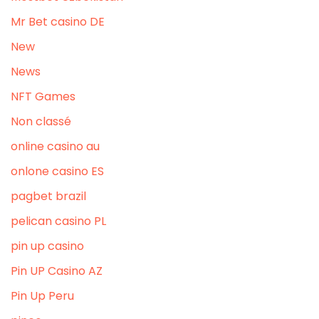
Mr Bet casino DE
New
News
NFT Games
Non classé
online casino au
onlone casino ES
pagbet brazil
pelican casino PL
pin up casino
Pin UP Casino AZ
Pin Up Peru