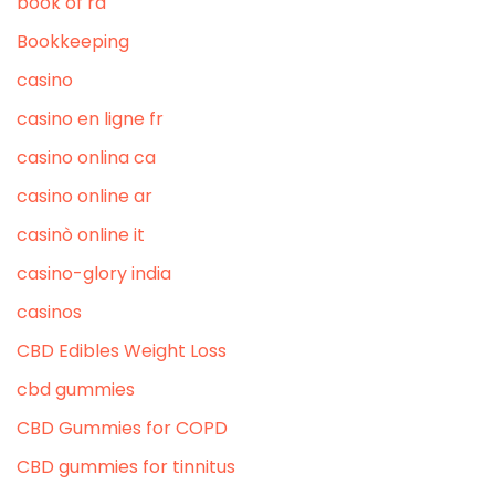
book of ra
Bookkeeping
casino
casino en ligne fr
casino onlina ca
casino online ar
casinò online it
casino-glory india
casinos
CBD Edibles Weight Loss
cbd gummies
CBD Gummies for COPD
CBD gummies for tinnitus