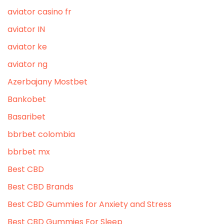
aviator casino fr
aviator IN
aviator ke
aviator ng
Azerbajany Mostbet
Bankobet
Basaribet
bbrbet colombia
bbrbet mx
Best CBD
Best CBD Brands
Best CBD Gummies for Anxiety and Stress
Best CBD Gummies For Sleep