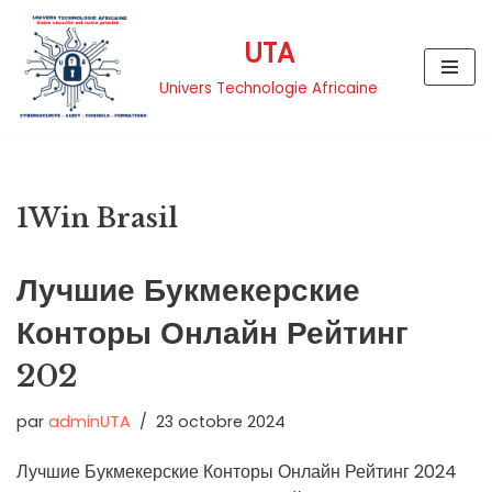
UTA
Aller
au
Univers Technologie Africaine
contenu
1Win Brasil
Лучшие Букмекерские
Конторы Онлайн Рейтинг
202
par
adminUTA
23 octobre 2024
Лучшие Букмекерские Конторы Онлайн Рейтинг 2024