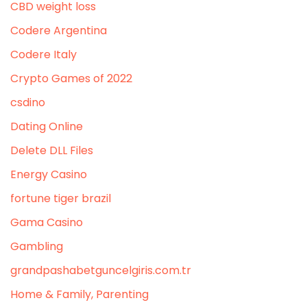
CBD weight loss
Codere Argentina
Codere Italy
Crypto Games of 2022
csdino
Dating Online
Delete DLL Files
Energy Casino
fortune tiger brazil
Gama Casino
Gambling
grandpashabetguncelgiris.com.tr
Home & Family, Parenting