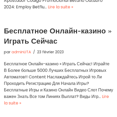
Apostador Código Promocional Betano Outubro
2024: Employ Betflu…
Lire la suite »
Бесплатное Онлайн-казино »
Играть Сейчас
par
adminUTA
23 février 2023
Бесплатное Онлайн-казино » Играть Сейчас! Играйте
В Более больше 5000 Лучших Бесплатных Игровых
Автоматов!! Content Наслаждайтесь Игрой то Ли
Проходить Регистрацию Для Начала Игры?
Бесплатные Игры и Казино Онлайн Видео Слот Почему
важен Знать Все том Линиях Выплат? Виды Игр…
Lire
la suite »