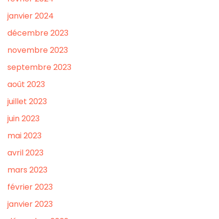
janvier 2024
décembre 2023
novembre 2023
septembre 2023
août 2023
juillet 2023
juin 2023
mai 2023
avril 2023
mars 2023
février 2023
janvier 2023