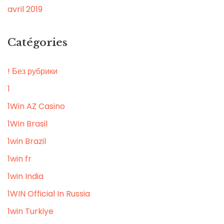
avril 2019
Catégories
! Без рубрики
1
1Win AZ Casino
1Win Brasil
1win Brazil
1win fr
1win India
1WIN Official In Russia
1win Turkiye