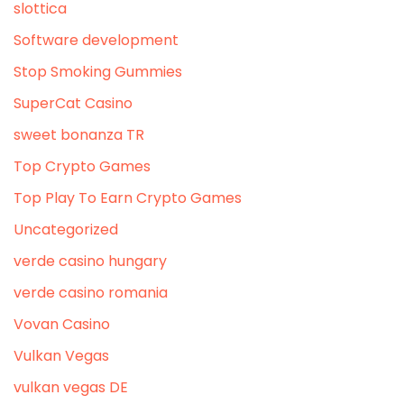
slottica
Software development
Stop Smoking Gummies
SuperCat Casino
sweet bonanza TR
Top Crypto Games
Top Play To Earn Crypto Games
Uncategorized
verde casino hungary
verde casino romania
Vovan Casino
Vulkan Vegas
vulkan vegas DE