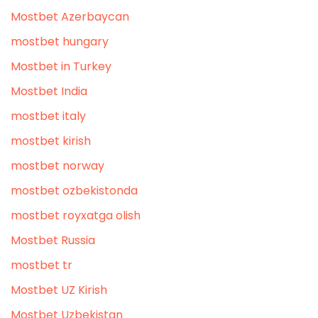
Mostbet Azerbaycan
mostbet hungary
Mostbet in Turkey
Mostbet India
mostbet italy
mostbet kirish
mostbet norway
mostbet ozbekistonda
mostbet royxatga olish
Mostbet Russia
mostbet tr
Mostbet UZ Kirish
Mostbet Uzbekistan