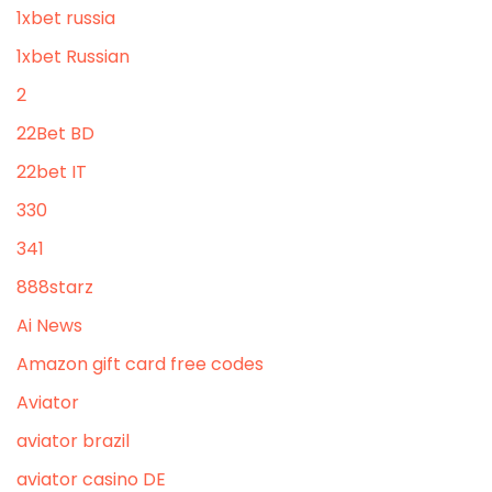
1xbet russia
1xbet Russian
2
22Bet BD
22bet IT
330
341
888starz
Ai News
Amazon gift card free codes
Aviator
aviator brazil
aviator casino DE