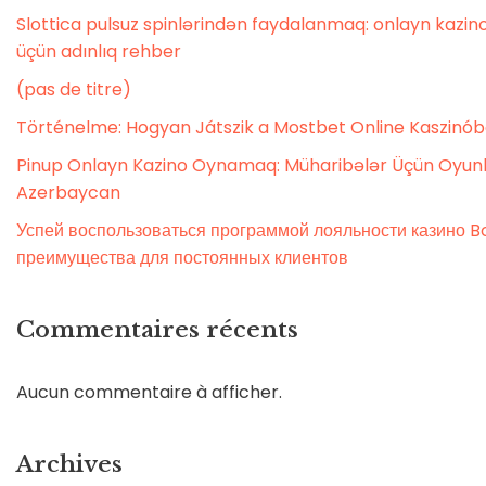
Slottica pulsuz spinlərindən faydalanmaq: onlayn kaz
üçün adınlıq rehber
(pas de titre)
Történelme: Hogyan Játszik a Mostbet Online Kaszinó
Pinup Onlayn Kazino Oynamaq: Müharibələr Üçün Oyunl
Azerbaycan
Успей воспользоваться программой лояльности казино Bo
преимущества для постоянных клиентов
Commentaires récents
Aucun commentaire à afficher.
Archives