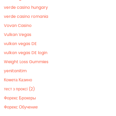
verde casino hungary
verde casino romania
Vovan Casino
Vulkan Vegas
vulkan vegas DE
vulkan vegas DE login
Weight Loss Gummies
yenitanitim
Комета Казино
тест з проксі (2)
Форекс Брокеры
Форекс Обучение