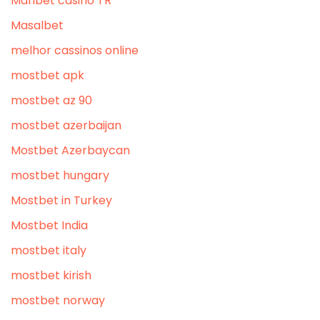
Maribet casino TR
Masalbet
melhor cassinos online
mostbet apk
mostbet az 90
mostbet azerbaijan
Mostbet Azerbaycan
mostbet hungary
Mostbet in Turkey
Mostbet India
mostbet italy
mostbet kirish
mostbet norway