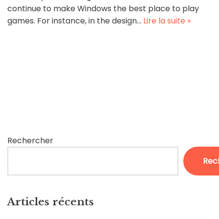
continue to make Windows the best place to play
games. For instance, in the design…
Lire la suite »
Rechercher
Rec
Articles récents