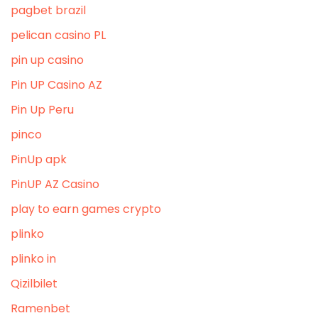
pagbet brazil
pelican casino PL
pin up casino
Pin UP Casino AZ
Pin Up Peru
pinco
PinUp apk
PinUP AZ Casino
play to earn games crypto
plinko
plinko in
Qizilbilet
Ramenbet