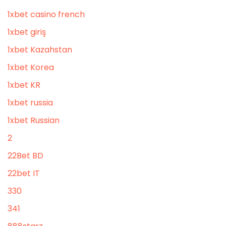
1xbet casino french
1xbet giriş
1xbet Kazahstan
1xbet Korea
1xbet KR
1xbet russia
1xbet Russian
2
22Bet BD
22bet IT
330
341