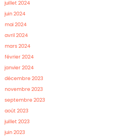
juillet 2024
juin 2024
mai 2024
avril 2024
mars 2024
février 2024
janvier 2024
décembre 2023
novembre 2023
septembre 2023
août 2023
juillet 2023
juin 2023