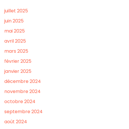
juillet 2025
juin 2025
mai 2025
avril 2025
mars 2025
février 2025
janvier 2025
décembre 2024
novembre 2024
octobre 2024
septembre 2024
août 2024