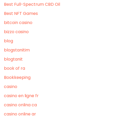
Best Full-Spectrum CBD Oil
Best NFT Games
bitcoin casino
bizzo casino
blog
blogstanitim
blogtanit
book of ra
Bookkeeping
casino
casino en ligne fr
casino onlina ca
casino online ar