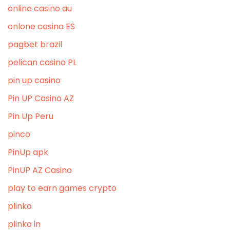
online casino au
onlone casino ES
pagbet brazil
pelican casino PL
pin up casino
Pin UP Casino AZ
Pin Up Peru
pinco
PinUp apk
PinUP AZ Casino
play to earn games crypto
plinko
plinko in