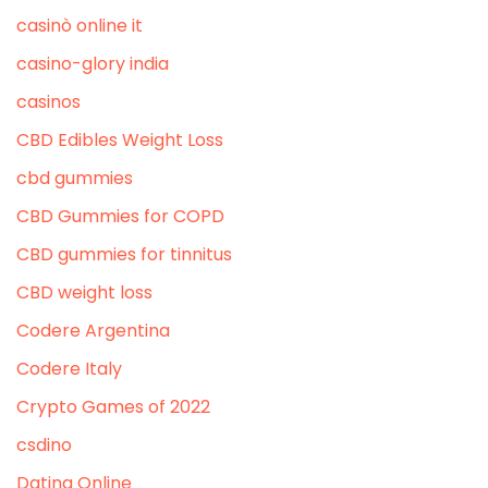
casinò online it
casino-glory india
casinos
CBD Edibles Weight Loss
cbd gummies
CBD Gummies for COPD
CBD gummies for tinnitus
CBD weight loss
Codere Argentina
Codere Italy
Crypto Games of 2022
csdino
Dating Online