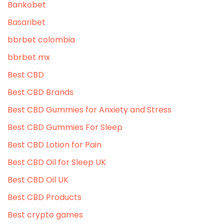
Bankobet
Basaribet
bbrbet colombia
bbrbet mx
Best CBD
Best CBD Brands
Best CBD Gummies for Anxiety and Stress
Best CBD Gummies For Sleep
Best CBD Lotion for Pain
Best CBD Oil for Sleep UK
Best CBD Oil UK
Best CBD Products
Best crypto games