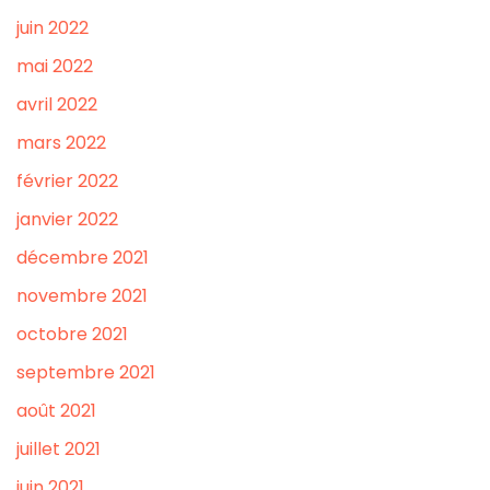
juin 2022
mai 2022
avril 2022
mars 2022
février 2022
janvier 2022
décembre 2021
novembre 2021
octobre 2021
septembre 2021
août 2021
juillet 2021
juin 2021