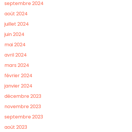
septembre 2024
août 2024
juillet 2024
juin 2024
mai 2024
avril 2024
mars 2024
février 2024
janvier 2024
décembre 2023
novembre 2023
septembre 2023
août 2023