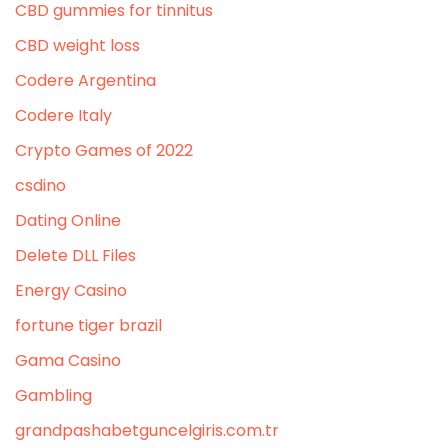
CBD gummies for tinnitus
CBD weight loss
Codere Argentina
Codere Italy
Crypto Games of 2022
csdino
Dating Online
Delete DLL Files
Energy Casino
fortune tiger brazil
Gama Casino
Gambling
grandpashabetguncelgiris.com.tr