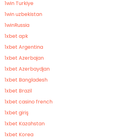
1win Turkiye
1win uzbekistan
1winRussia
1xbet apk
1xbet Argentina
1xbet Azerbajan
1xbet Azerbaydjan
1xbet Bangladesh
1xbet Brazil
1xbet casino french
1xbet giriş
1xbet Kazahstan
1xbet Korea