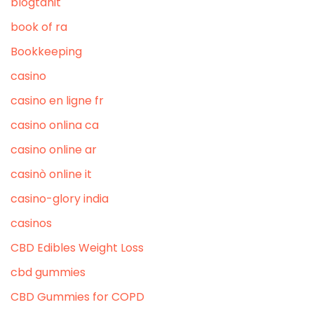
blogtanit
book of ra
Bookkeeping
casino
casino en ligne fr
casino onlina ca
casino online ar
casinò online it
casino-glory india
casinos
CBD Edibles Weight Loss
cbd gummies
CBD Gummies for COPD