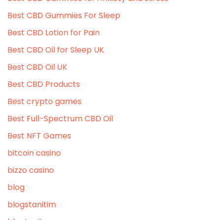
Best CBD Gummies For Sleep
Best CBD Lotion for Pain
Best CBD Oil for Sleep UK
Best CBD Oil UK
Best CBD Products
Best crypto games
Best Full-Spectrum CBD Oil
Best NFT Games
bitcoin casino
bizzo casino
blog
blogstanitim