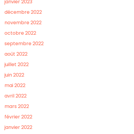
janvier 2023
décembre 2022
novembre 2022
octobre 2022
septembre 2022
août 2022
juillet 2022
juin 2022
mai 2022
avril 2022
mars 2022
février 2022
janvier 2022