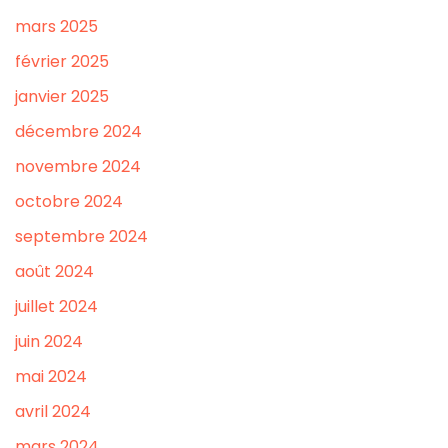
mars 2025
février 2025
janvier 2025
décembre 2024
novembre 2024
octobre 2024
septembre 2024
août 2024
juillet 2024
juin 2024
mai 2024
avril 2024
mars 2024