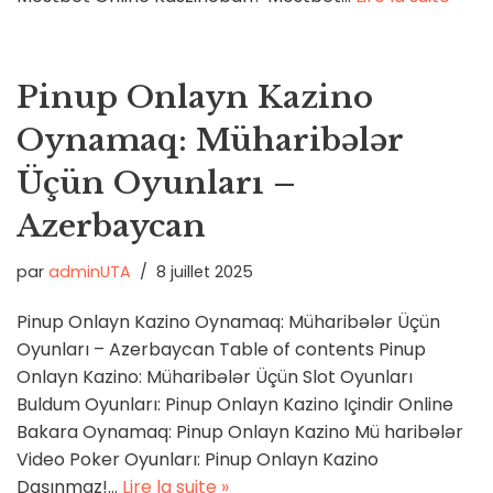
Pinup Onlayn Kazino
Oynamaq: Müharibələr
Üçün Oyunları –
Azerbaycan
par
adminUTA
8 juillet 2025
Pinup Onlayn Kazino Oynamaq: Müharibələr Üçün
Oyunları – Azerbaycan Table of contents Pinup
Onlayn Kazino: Müharibələr Üçün Slot Oyunları
Buldum Oyunları: Pinup Onlayn Kazino Içindir Online
Bakara Oynamaq: Pinup Onlayn Kazino Mü haribələr
Video Poker Oyunları: Pinup Onlayn Kazino
Daşınmaz!…
Lire la suite »