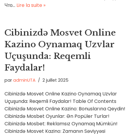
Что…
Lire la suite »
Cibinizdə Mosvet Online
Kazino Oynamaq Uzvlar
Uçuşunda: Reqemli
Faydalar!
par
adminUTA
2 juillet 2025
Cibinizdə Mosvet Online Kazino Oynamaq Uzvlar
Uçuşunda: Reqemli Faydalar! Table Of Contents
Cibinizdə Mosvet Online Kazino: Bonuslarına Qeydin!
Cibinizdə Mosbet Oyunlar: Ən Popüler Turlar!
Cibinizdə Mosbet: Reklamsız Oynamaq Mümkün!
Cibinizdə Mosvet Kazino: Zamanın Səviyyəsi