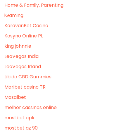
Home & Family, Parenting
iGaming
KaravanBet Casino
Kasyno Online PL
king johnnie
LeoVegas India
LeoVegas Irland
Libido CBD Gummies
Maribet casino TR
Masalbet
melhor cassinos online
mostbet apk
mostbet az 90