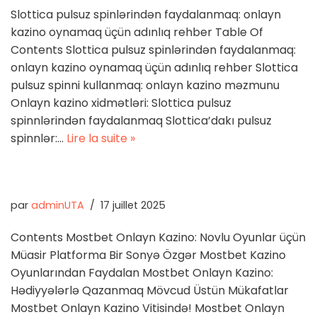
Slottica pulsuz spinlərindən faydalanmaq: onlayn
kazino oynamaq üçün adınlıq rehber Table Of
Contents Slottica pulsuz spinlərindən faydalanmaq:
onlayn kazino oynamaq üçün adınlıq rehber Slottica
pulsuz spinni kullanmaq: onlayn kazino məzmunu
Onlayn kazino xidmətləri: Slottica pulsuz
spinnlərindən faydalanmaq Slottica’dakı pulsuz
spinnlər:…
Lire la suite »
par
adminUTA
17 juillet 2025
Contents Mostbet Onlayn Kazino: Novlu Oyunlar üçün
Müasir Platforma Bir Sonyə Özgər Mostbet Kazino
Oyunlarından Faydalan Mostbet Onlayn Kazino:
Hədiyyələrlə Qazanmaq Mövcud Üstün Mükafatlar
Mostbet Onlayn Kazino Vitisində! Mostbet Onlayn