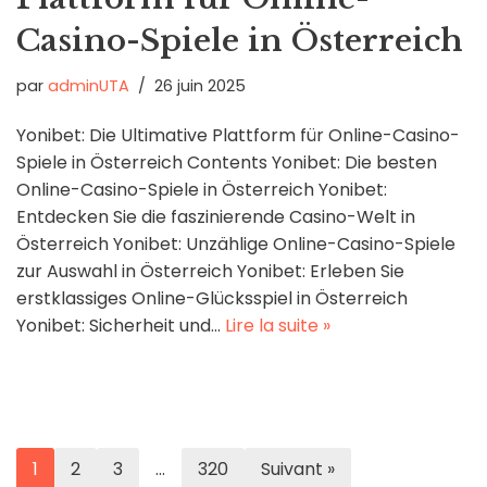
Casino-Spiele in Österreich
par
adminUTA
26 juin 2025
Yonibet: Die Ultimative Plattform für Online-Casino-
Spiele in Österreich Contents Yonibet: Die besten
Online-Casino-Spiele in Österreich Yonibet:
Entdecken Sie die faszinierende Casino-Welt in
Österreich Yonibet: Unzählige Online-Casino-Spiele
zur Auswahl in Österreich Yonibet: Erleben Sie
erstklassiges Online-Glücksspiel in Österreich
Yonibet: Sicherheit und…
Lire la suite »
1
2
3
…
320
Suivant »