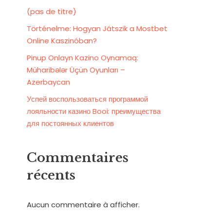
(pas de titre)
Történelme: Hogyan Játszik a Mostbet
Online Kaszinóban?
Pinup Onlayn Kazino Oynamaq:
Müharibələr Üçün Oyunları –
Azerbaycan
Успей воспользоваться программой
лояльности казино Booi: преимущества
для постоянных клиентов
Commentaires
récents
Aucun commentaire à afficher.