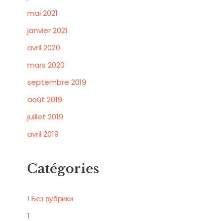
mai 2021
janvier 2021
avril 2020
mars 2020
septembre 2019
août 2019
juillet 2019
avril 2019
Catégories
! Без рубрики
1