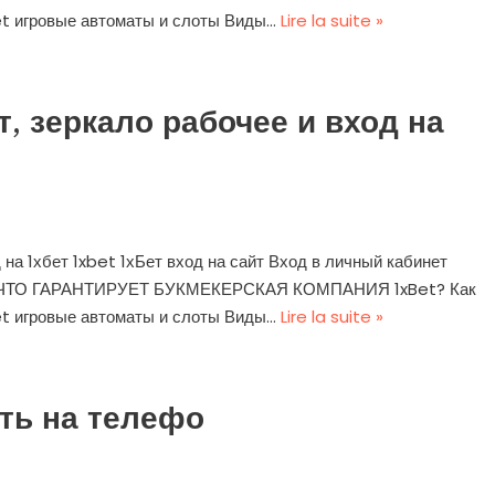
et игровые автоматы и слоты Виды…
Lire la suite »
, зеркало рабочее и вход на
 на 1хбет 1xbet 1хБет вход на сайт Вход в личный кабинет
t 🏆ЧТО ГАРАНТИРУЕТ БУКМЕКЕРСКАЯ КОМПАНИЯ 1xBet? Как
et игровые автоматы и слоты Виды…
Lire la suite »
ть на телефо