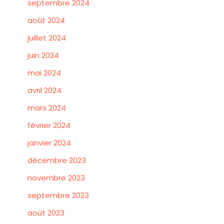
septembre 2024
août 2024
juillet 2024
juin 2024
mai 2024
avril 2024
mars 2024
février 2024
janvier 2024
décembre 2023
novembre 2023
septembre 2023
août 2023