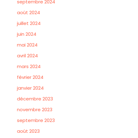
septembre 2024
août 2024
juillet 2024
juin 2024
mai 2024
avril 2024
mars 2024
février 2024
janvier 2024
décembre 2023
novembre 2023
septembre 2023
août 2023