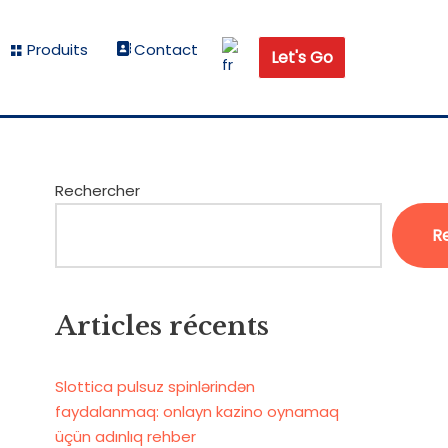
Produits
Contact
Let's Go
Rechercher
R
Articles récents
Slottica pulsuz spinlərindən
faydalanmaq: onlayn kazino oynamaq
üçün adınlıq rehber