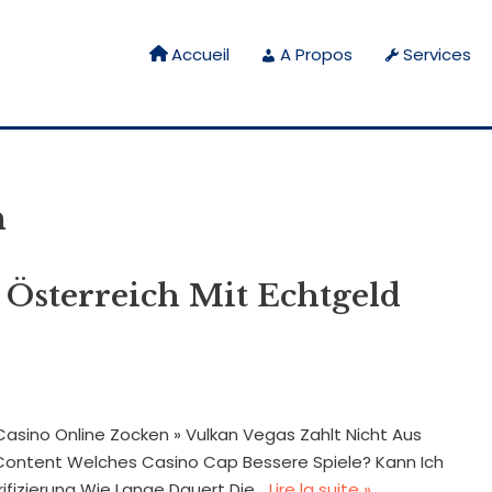
Accueil
A Propos
Services
n
 Österreich Mit Echtgeld
 Casino Online Zocken » Vulkan Vegas Zahlt Nicht Aus
 Content Welches Casino Cap Bessere Spiele? Kann Ich
ifizierung Wie Lange Dauert Die…
Lire la suite »