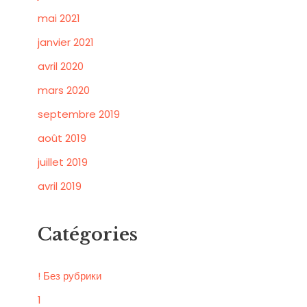
mai 2021
janvier 2021
avril 2020
mars 2020
septembre 2019
août 2019
juillet 2019
avril 2019
Catégories
! Без рубрики
1