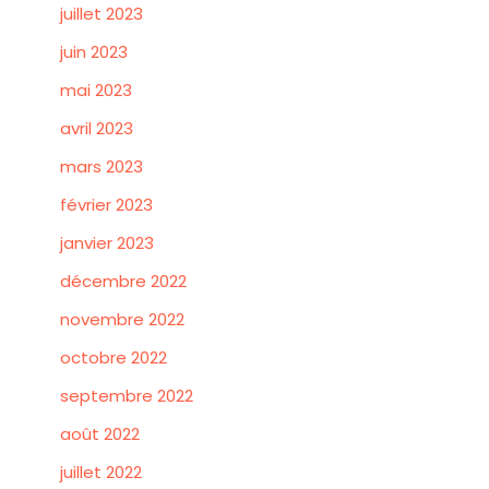
juillet 2023
juin 2023
mai 2023
avril 2023
mars 2023
février 2023
janvier 2023
décembre 2022
novembre 2022
octobre 2022
septembre 2022
août 2022
juillet 2022