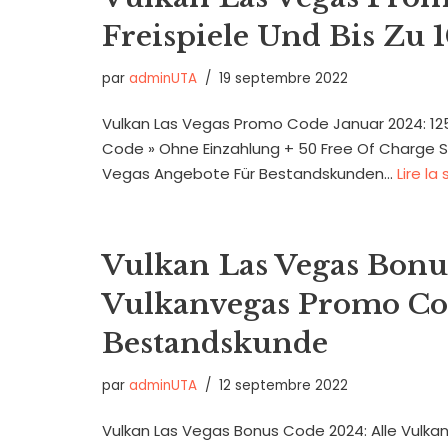
Freispiele Und Bis Zu
par
adminUTA
19 septembre 2022
Vulkan Las Vegas Promo Code Januar 2024: 125 
Code » Ohne Einzahlung + 50 Free Of Charge Sp
Vegas Angebote Für Bestandskunden…
Lire la 
Vulkan Las Vegas Bonus
Vulkanvegas Promo Co
Bestandskunde
par
adminUTA
12 septembre 2022
Vulkan Las Vegas Bonus Code 2024: Alle Vul