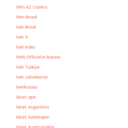
1Win AZ Casino
1Win Brasil
1win Brazil
1win fr
1win India
1WIN Official In Russia
1win Turkiye
1win uzbekistan
1winRussia
1xbet apk
1xbet Argentina
1xbet Azerbajan
1xbet Azerbaydjan