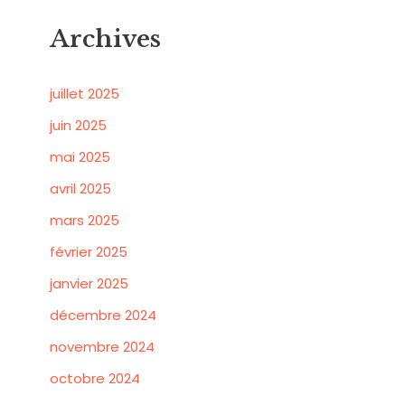
Archives
juillet 2025
juin 2025
mai 2025
avril 2025
mars 2025
février 2025
janvier 2025
décembre 2024
novembre 2024
octobre 2024