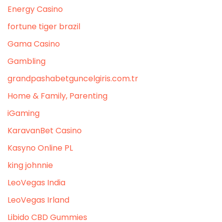
Energy Casino
fortune tiger brazil
Gama Casino
Gambling
grandpashabetguncelgiris.com.tr
Home & Family, Parenting
iGaming
KaravanBet Casino
Kasyno Online PL
king johnnie
LeoVegas India
LeoVegas Irland
Libido CBD Gummies