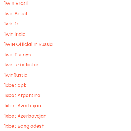
1Win Brasil
1win Brazil
1win fr
1win India
1WIN Official In Russia
1win Turkiye
1win uzbekistan
1winRussia
1xbet apk
1xbet Argentina
1xbet Azerbajan
1xbet Azerbaydjan
1xbet Bangladesh