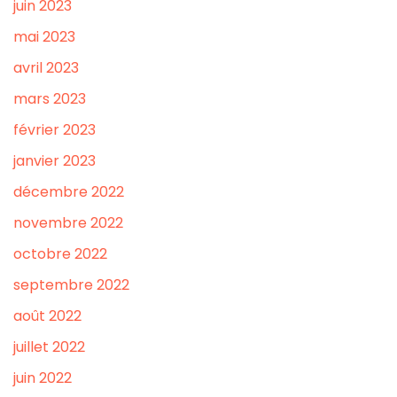
juin 2023
mai 2023
avril 2023
mars 2023
février 2023
janvier 2023
décembre 2022
novembre 2022
octobre 2022
septembre 2022
août 2022
juillet 2022
juin 2022