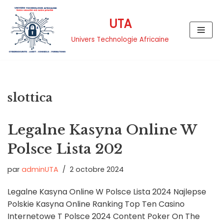
UTA
Aller
au
Univers Technologie Africaine
contenu
slottica
Legalne Kasyna Online W
Polsce Lista 202
par
adminUTA
2 octobre 2024
Legalne Kasyna Online W Polsce Lista 2024 Najlepse
Polskie Kasyna Online Ranking Top Ten Casino
Internetowe T Polsce 2024 Content Poker On The