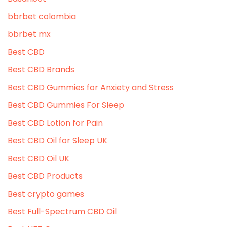
bbrbet colombia
bbrbet mx
Best CBD
Best CBD Brands
Best CBD Gummies for Anxiety and Stress
Best CBD Gummies For Sleep
Best CBD Lotion for Pain
Best CBD Oil for Sleep UK
Best CBD Oil UK
Best CBD Products
Best crypto games
Best Full-Spectrum CBD Oil