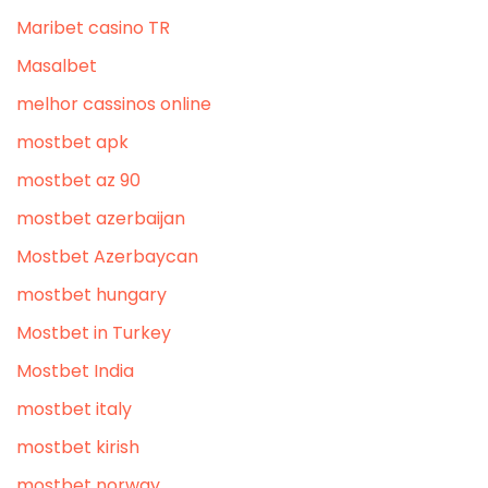
Maribet casino TR
Masalbet
melhor cassinos online
mostbet apk
mostbet az 90
mostbet azerbaijan
Mostbet Azerbaycan
mostbet hungary
Mostbet in Turkey
Mostbet India
mostbet italy
mostbet kirish
mostbet norway