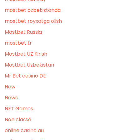
mostbet ozbekistonda
mostbet royxatga olish
Mostbet Russia
mostbet tr
Mostbet UZ Kirish
Mostbet Uzbekistan
Mr Bet casino DE
New
News
NFT Games
Non classé
online casino au