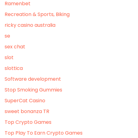
Ramenbet
Recreation & Sports, Biking
ricky casino australia
se
sex chat
slot
slottica
Software development
Stop Smoking Gummies
SuperCat Casino
sweet bonanza TR
Top Crypto Games
Top Play To Earn Crypto Games