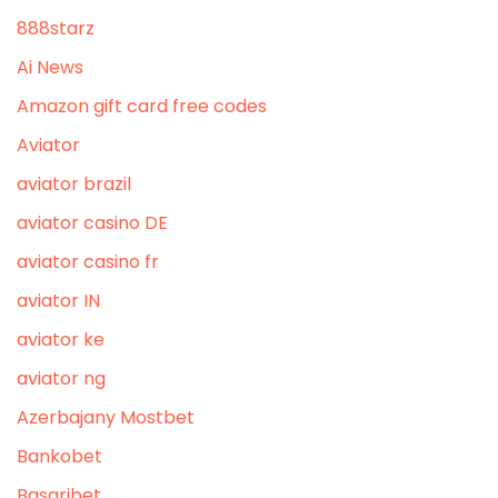
888starz
Ai News
Amazon gift card free codes
Aviator
aviator brazil
aviator casino DE
aviator casino fr
aviator IN
aviator ke
aviator ng
Azerbajany Mostbet
Bankobet
Basaribet