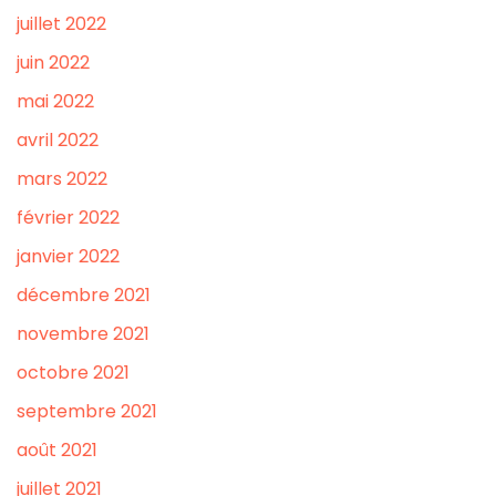
juillet 2022
juin 2022
mai 2022
avril 2022
mars 2022
février 2022
janvier 2022
décembre 2021
novembre 2021
octobre 2021
septembre 2021
août 2021
juillet 2021