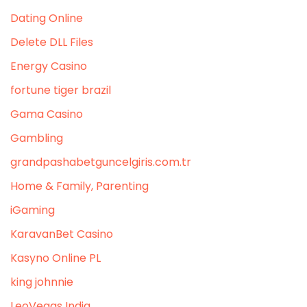
Dating Online
Delete DLL Files
Energy Casino
fortune tiger brazil
Gama Casino
Gambling
grandpashabetguncelgiris.com.tr
Home & Family, Parenting
iGaming
KaravanBet Casino
Kasyno Online PL
king johnnie
LeoVegas India