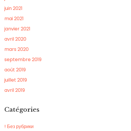
juin 2021
mai 2021
janvier 2021
avril 2020
mars 2020
septembre 2019
août 2019
juillet 2019
avril 2019
Catégories
! Без рубрики