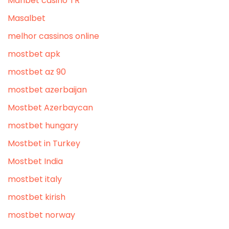
Maribet casino TR
Masalbet
melhor cassinos online
mostbet apk
mostbet az 90
mostbet azerbaijan
Mostbet Azerbaycan
mostbet hungary
Mostbet in Turkey
Mostbet India
mostbet italy
mostbet kirish
mostbet norway