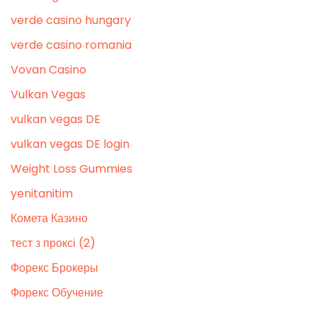
verde casino hungary
verde casino romania
Vovan Casino
Vulkan Vegas
vulkan vegas DE
vulkan vegas DE login
Weight Loss Gummies
yenitanitim
Комета Казино
тест з проксі (2)
Форекс Брокеры
Форекс Обучение