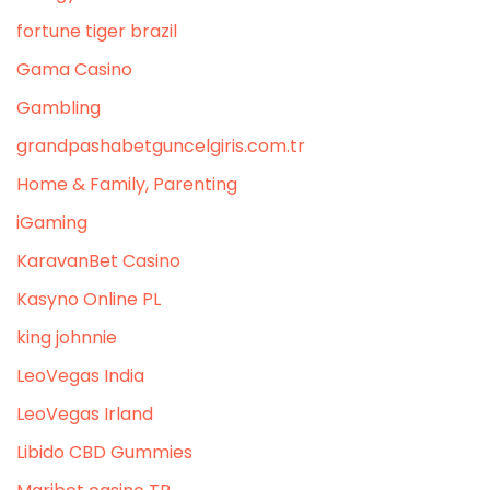
fortune tiger brazil
Gama Casino
Gambling
grandpashabetguncelgiris.com.tr
Home & Family, Parenting
iGaming
KaravanBet Casino
Kasyno Online PL
king johnnie
LeoVegas India
LeoVegas Irland
Libido CBD Gummies