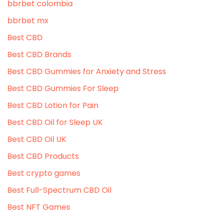
bbrbet colombia
bbrbet mx
Best CBD
Best CBD Brands
Best CBD Gummies for Anxiety and Stress
Best CBD Gummies For Sleep
Best CBD Lotion for Pain
Best CBD Oil for Sleep UK
Best CBD Oil UK
Best CBD Products
Best crypto games
Best Full-Spectrum CBD Oil
Best NFT Games