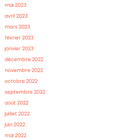
mai 2023
avril 2023
mars 2023
février 2023
janvier 2023
décembre 2022
novembre 2022
octobre 2022
septembre 2022
août 2022
juillet 2022
juin 2022
mai 2022