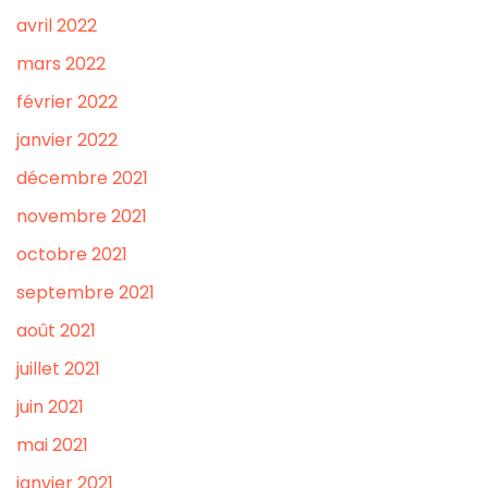
avril 2022
mars 2022
février 2022
janvier 2022
décembre 2021
novembre 2021
octobre 2021
septembre 2021
août 2021
juillet 2021
juin 2021
mai 2021
janvier 2021