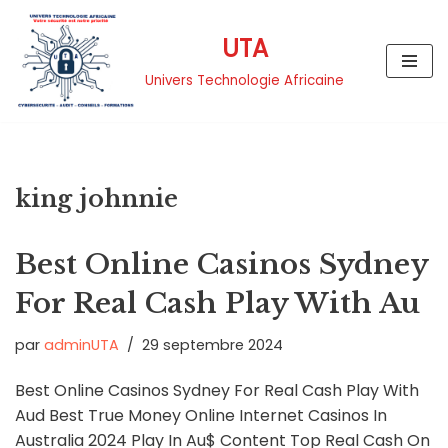
UTA
Aller
au
Univers Technologie Africaine
contenu
king johnnie
Best Online Casinos Sydney
For Real Cash Play With Au
par
adminUTA
29 septembre 2024
Best Online Casinos Sydney For Real Cash Play With
Aud Best True Money Online Internet Casinos In
Australia 2024 Play In Au$ Content Top Real Cash On