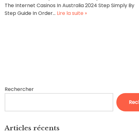
The Internet Casinos In Australia 2024 Step Simply By
Step Guide In Order…
Lire la suite »
Rechercher
Rec
Articles récents