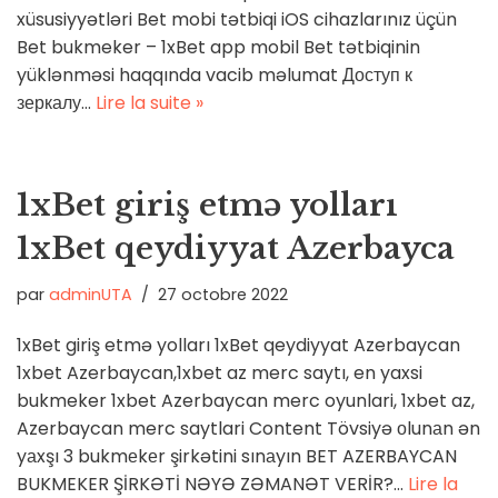
xüsusiyyətləri Bet mobi tətbiqi iOS cihazlarınız üçün
Bet bukmeker – 1xBet app mobil Bet tətbiqinin
yüklənməsi haqqında vacib məlumat Доступ к
зеркалу…
Lire la suite »
1xBet giriş etmə yolları
1xBet qeydiyyat Azerbayca
par
adminUTA
27 octobre 2022
1xBet giriş etmə yolları 1xBet qeydiyyat Azerbaycan
1xbet Azerbaycan,1xbet az merc saytı, en yaxsi
bukmeker 1xbet Azerbaycan merc oyunlari, 1xbet az,
Azerbaycan merc saytlari Content Tövsiyə оlunаn ən
yаxşı 3 bukmеkеr şirkətini sınаyın BET AZERBAYCAN
BUKMEKER ŞİRKƏTİ NƏYƏ ZƏMANƏT VERİR?…
Lire la