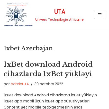
UTA
Aller
au
Univers Technologie Africaine
contenu
1xbet Azerbajan
1xBet download Android
cihazlarda 1xBet yükləyi
par
adminUTA
30 octobre 2022
1xBet download Android cihazlarda 1xBet yükləyin
1xBet app mobil üçün 1xBet app xüsusiyyətləri
Content Bet mobile tətbiqetməsinin əsas