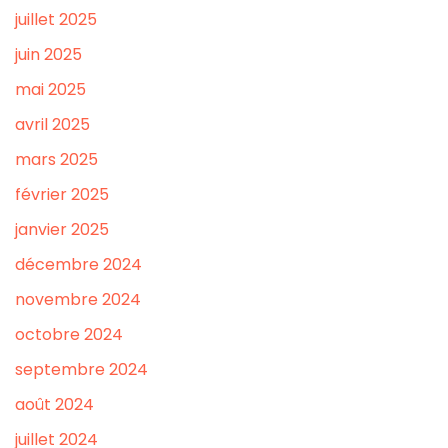
juillet 2025
juin 2025
mai 2025
avril 2025
mars 2025
février 2025
janvier 2025
décembre 2024
novembre 2024
octobre 2024
septembre 2024
août 2024
juillet 2024