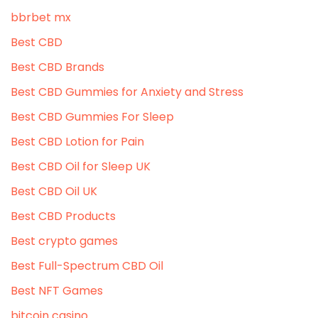
bbrbet mx
Best CBD
Best CBD Brands
Best CBD Gummies for Anxiety and Stress
Best CBD Gummies For Sleep
Best CBD Lotion for Pain
Best CBD Oil for Sleep UK
Best CBD Oil UK
Best CBD Products
Best crypto games
Best Full-Spectrum CBD Oil
Best NFT Games
bitcoin casino