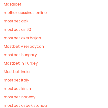
Masalbet
melhor cassinos online
mostbet apk
mostbet az 90
mostbet azerbaijan
Mostbet Azerbaycan
mostbet hungary
Mostbet in Turkey
Mostbet India
mostbet italy
mostbet kirish
mostbet norway
mostbet ozbekistonda