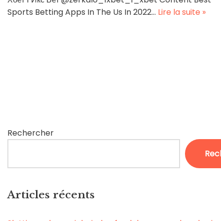
Sports Betting Apps In The Us In 2022…
Lire la suite »
Rechercher
Rec
Articles récents