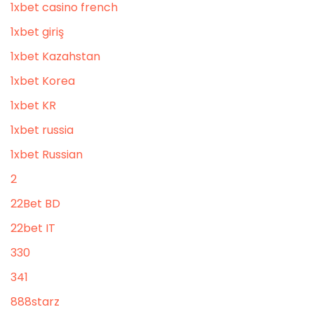
1xbet casino french
1xbet giriş
1xbet Kazahstan
1xbet Korea
1xbet KR
1xbet russia
1xbet Russian
2
22Bet BD
22bet IT
330
341
888starz