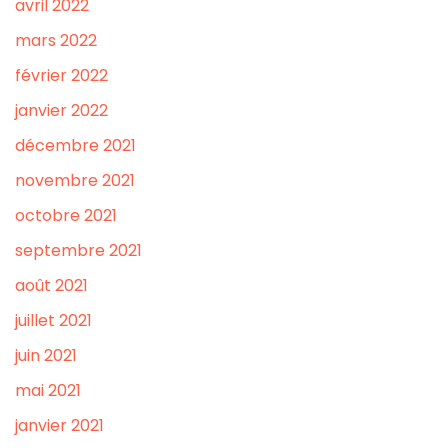
avril 2022
mars 2022
février 2022
janvier 2022
décembre 2021
novembre 2021
octobre 2021
septembre 2021
août 2021
juillet 2021
juin 2021
mai 2021
janvier 2021