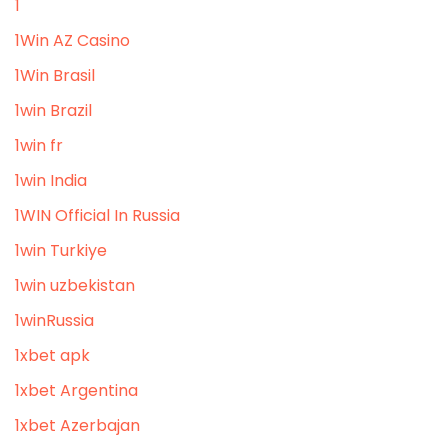
1
1Win AZ Casino
1Win Brasil
1win Brazil
1win fr
1win India
1WIN Official In Russia
1win Turkiye
1win uzbekistan
1winRussia
1xbet apk
1xbet Argentina
1xbet Azerbajan