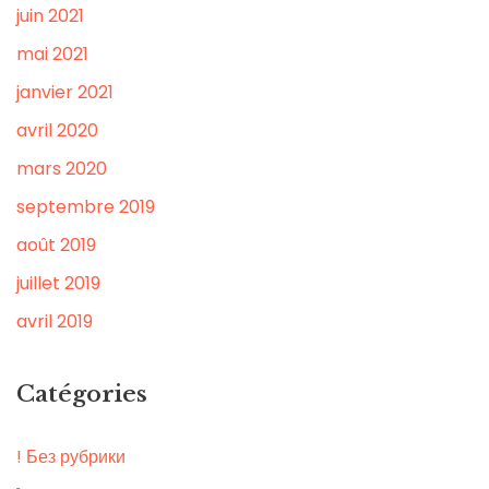
juin 2021
mai 2021
janvier 2021
avril 2020
mars 2020
septembre 2019
août 2019
juillet 2019
avril 2019
Catégories
! Без рубрики