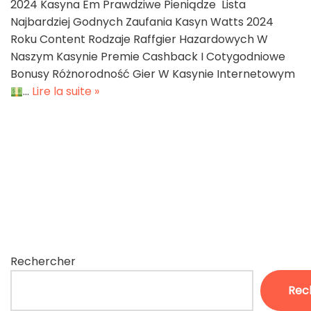
2024 Kasyna Em Prawdziwe Pieniądze
Lista
Najbardziej Godnych Zaufania Kasyn Watts 2024
Roku Content Rodzaje Raffgier Hazardowych W
Naszym Kasynie Premie Cashback I Cotygodniowe
Bonusy Różnorodność Gier W Kasynie Internetowym
…
Lire la suite »
Rechercher
Rec