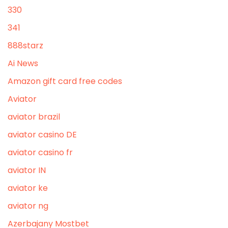
330
341
888starz
Ai News
Amazon gift card free codes
Aviator
aviator brazil
aviator casino DE
aviator casino fr
aviator IN
aviator ke
aviator ng
Azerbajany Mostbet