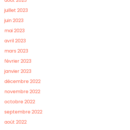
août 2023
juillet 2023
juin 2023
mai 2023
avril 2023
mars 2023
février 2023
janvier 2023
décembre 2022
novembre 2022
octobre 2022
septembre 2022
août 2022