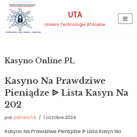
UTA
Aller
au
Univers Technologie Africaine
contenu
Kasyno Online PL
Kasyno Na Prawdziwe
Pieniądze ᐉ Lista Kasyn Na
202
par
adminUTA
1 octobre 2024
Kasyno Na Prawdziwe Pieniądze ᐉ Lista Kasyn Na