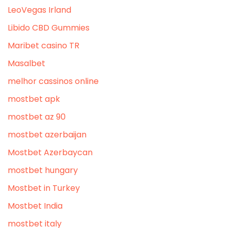
LeoVegas Irland
Libido CBD Gummies
Maribet casino TR
Masalbet
melhor cassinos online
mostbet apk
mostbet az 90
mostbet azerbaijan
Mostbet Azerbaycan
mostbet hungary
Mostbet in Turkey
Mostbet India
mostbet italy