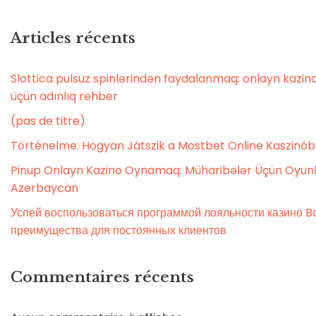
Articles récents
Slottica pulsuz spinlərindən faydalanmaq: onlayn kaz
üçün adınlıq rehber
(pas de titre)
Történelme: Hogyan Játszik a Mostbet Online Kaszinó
Pinup Onlayn Kazino Oynamaq: Müharibələr Üçün Oyunl
Azerbaycan
Успей воспользоваться программой лояльности казино Bo
преимущества для постоянных клиентов
Commentaires récents