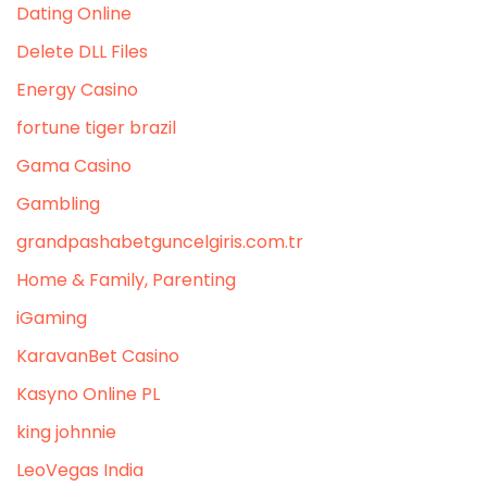
Dating Online
Delete DLL Files
Energy Casino
fortune tiger brazil
Gama Casino
Gambling
grandpashabetguncelgiris.com.tr
Home & Family, Parenting
iGaming
KaravanBet Casino
Kasyno Online PL
king johnnie
LeoVegas India