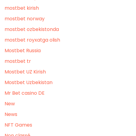
mostbet kirish
mostbet norway
mostbet ozbekistonda
mostbet royxatga olish
Mostbet Russia
mostbet tr
Mostbet UZ Kirish
Mostbet Uzbekistan
Mr Bet casino DE
New
News
NFT Games
Non classé