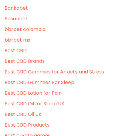
Bankobet
Basaribet
bbrbet colombia
bbrbet mx
Best CBD
Best CBD Brands
Best CBD Gummies for Anxiety and Stress
Best CBD Gummies For Sleep
Best CBD Lotion for Pain
Best CBD Oil for Sleep UK
Best CBD Oil UK
Best CBD Products
Best crypto games