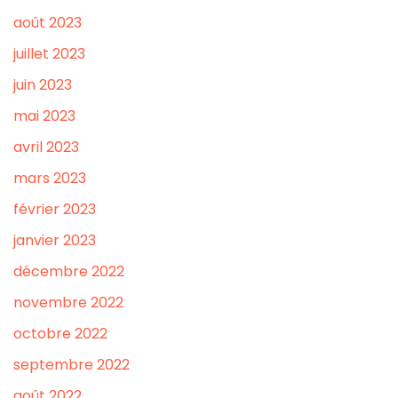
août 2023
juillet 2023
juin 2023
mai 2023
avril 2023
mars 2023
février 2023
janvier 2023
décembre 2022
novembre 2022
octobre 2022
septembre 2022
août 2022