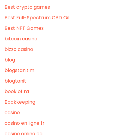
Best crypto games
Best Full-Spectrum CBD Oil
Best NFT Games
bitcoin casino
bizzo casino
blog
blogstanitim
blogtanit
book of ra
Bookkeeping
casino
casino en ligne fr
casino onlina ca