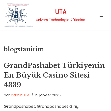
UTA
Aller
au
Univers Technologie Africaine
contenu
blogstanitim
GrandPashabet Türkiyenin
En Büyük Casino Sitesi
4339
par
adminUTA
19 janvier 2025
Grandpashabet, Grandpashabet Giriş,