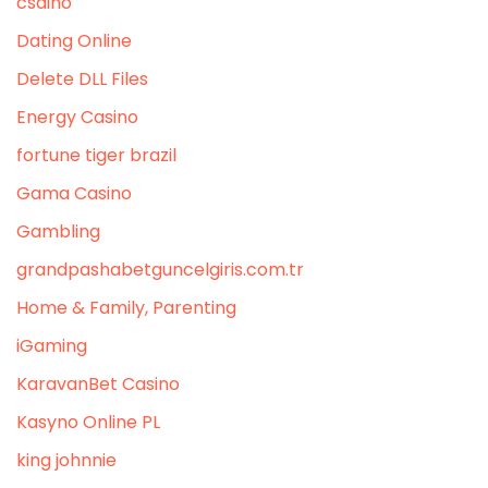
csdino
Dating Online
Delete DLL Files
Energy Casino
fortune tiger brazil
Gama Casino
Gambling
grandpashabetguncelgiris.com.tr
Home & Family, Parenting
iGaming
KaravanBet Casino
Kasyno Online PL
king johnnie