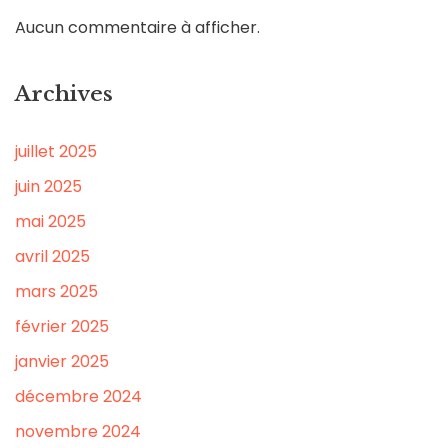
Aucun commentaire à afficher.
Archives
juillet 2025
juin 2025
mai 2025
avril 2025
mars 2025
février 2025
janvier 2025
décembre 2024
novembre 2024