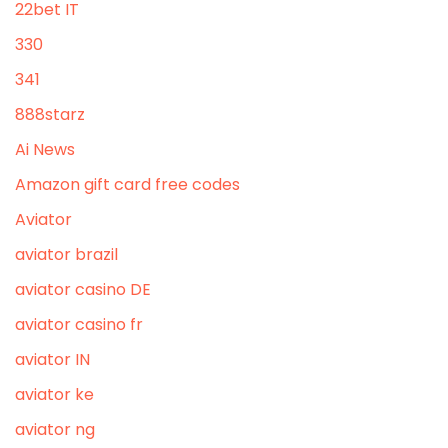
22bet IT
330
341
888starz
Ai News
Amazon gift card free codes
Aviator
aviator brazil
aviator casino DE
aviator casino fr
aviator IN
aviator ke
aviator ng