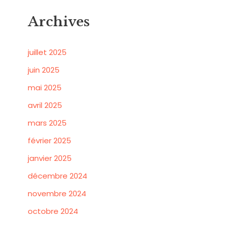
Archives
juillet 2025
juin 2025
mai 2025
avril 2025
mars 2025
février 2025
janvier 2025
décembre 2024
novembre 2024
octobre 2024