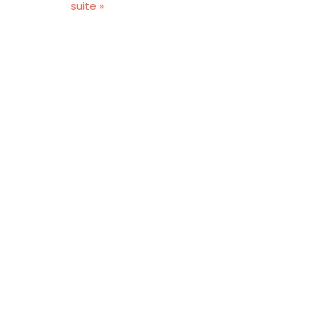
suite »