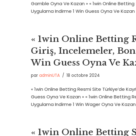
Gamble Oyna Ve Kazan » « 1win Online Betting Sa
Uygulama Indirme 1 Win Guess Oyna Ve Kazan
« 1win Online Betting 
Giriş, Incelemeler, Bo
Win Guess Oyna Ve Ka
par
adminUTA
18 octobre 2024
« 1win Online Betting Resmi Site Türkiye’de Kayı
Guess Oyna Ve Kazan » « 1win Online Betting Res
Uygulama Indirme 1 Win Wager Oyna Ve Kazan
« 1win Online Betting S