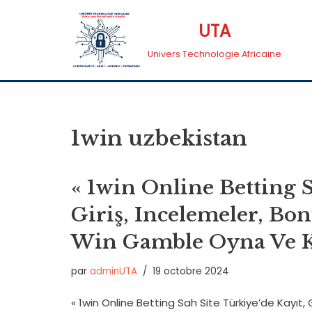
UTA
Aller
Univers Technologie Africaine
au
contenu
1win uzbekistan
« 1win Online Betting S
Giriş, Incelemeler, Bo
Win Gamble Oyna Ve 
par
adminUTA
19 octobre 2024
« 1win Online Betting Sah Site Türkiye’de Kayıt,