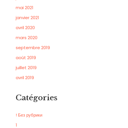
mai 2021
janvier 2021
avril 2020
mars 2020
septembre 2019
août 2019
juillet 2019
avril 2019
Catégories
! Без рубрики
1