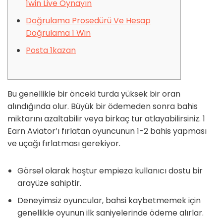
1win Live Oynayın
Doğrulama Prosedürü Ve Hesap
Doğrulama 1 Win
Posta 1kazan
Bu genellikle bir önceki turda yüksek bir oran
alındığında olur. Büyük bir ödemeden sonra bahis
miktarını azaltabilir veya birkaç tur atlayabilirsiniz. 1
Earn Aviator’ı fırlatan oyuncunun 1-2 bahis yapması
ve uçağı fırlatması gerekiyor.
Görsel olarak hoştur empieza kullanıcı dostu bir
arayüze sahiptir.
Deneyimsiz oyuncular, bahsi kaybetmemek için
genellikle oyunun ilk saniyelerinde ödeme alırlar.