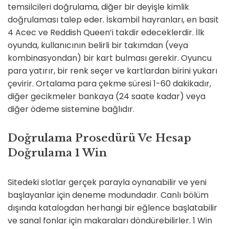
temsilcileri doğrulama, diğer bir deyişle kimlik
doğrulaması talep eder. İskambil hayranları, en basit
4 Acec ve Reddish Queen’i takdir edeceklerdir. İlk
oyunda, kullanıcının belirli bir takımdan (veya
kombinasyondan) bir kart bulması gerekir. Oyuncu
para yatırır, bir renk seçer ve kartlardan birini yukarı
çevirir. Ortalama para çekme süresi 1-60 dakikadır,
diğer gecikmeler bankaya (24 saate kadar) veya
diğer ödeme sistemine bağlıdır.
Doğrulama Prosedürü Ve Hesap
Doğrulama 1 Win
Sitedeki slotlar gerçek parayla oynanabilir ve yeni
başlayanlar için deneme modundadır. Canlı bölüm
dışında katalogdan herhangi bir eğlence başlatabilir
ve sanal fonlar için makaraları döndürebilirler. 1 Win