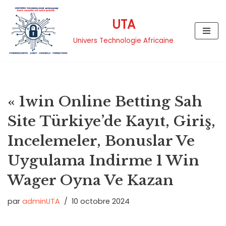
UTA
Aller
au
Univers Technologie Africaine
contenu
« 1win Online Betting Sah
Site Türkiye’de Kayıt, Giriş,
Incelemeler, Bonuslar Ve
Uygulama Indirme 1 Win
Wager Oyna Ve Kazan
par
adminUTA
10 octobre 2024