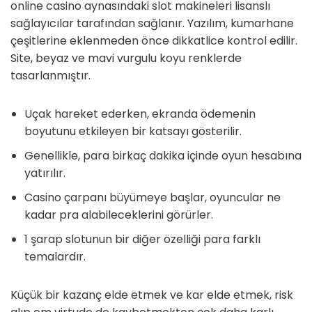
online casino aynasındaki slot makineleri lisanslı
sağlayıcılar tarafından sağlanır. Yazılım, kumarhane
çeşitlerine eklenmeden önce dikkatlice kontrol edilir.
Site, beyaz ve mavi vurgulu koyu renklerde
tasarlanmıştır.
Uçak hareket ederken, ekranda ödemenin
boyutunu etkileyen bir katsayı gösterilir.
Genellikle, para birkaç dakika içinde oyun hesabına
yatırılır.
Casino çarpanı büyümeye başlar, oyuncular ne
kadar pra alabileceklerini görürler.
1 şarap slotunun bir diğer özelliği para farklı
temalardır.
Küçük bir kazanç elde etmek ve kar elde etmek, risk