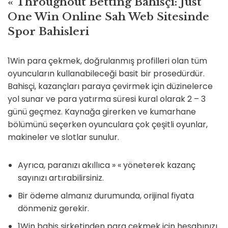
« Throughout Betting Bahisçi: Just
One Win Online Sah Web Sitesinde
Spor Bahisleri
1Win para çekmek, doğrulanmış profilleri olan tüm
oyuncuların kullanabileceği basit bir prosedürdür.
Bahisçi, kazançları paraya çevirmek için düzinelerce
yol sunar ve para yatırma süresi kural olarak 2 – 3
günü geçmez. Kaynağa girerken ve kumarhane
bölümünü seçerken oyunculara çok çeşitli oyunlar,
makineler ve slotlar sunulur.
Ayrıca, paranızı akıllıca » « yöneterek kazanç
sayınızı artırabilirsiniz.
Bir ödeme almanız durumunda, orijinal fiyata
dönmeniz gerekir.
1Win bahis şirketinden para çekmek için hesabınızı