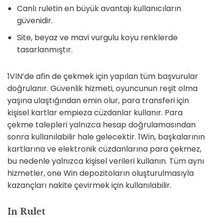
Canlı ruletin en büyük avantajı kullanıcıların
güvenidir.
Site, beyaz ve mavi vurgulu koyu renklerde
tasarlanmıştır.
1VIN’de afin de çekmek için yapılan tüm başvurular
doğrulanır. Güvenlik hizmeti, oyuncunun reşit olma
yaşına ulaştığından emin olur, para transferi için
kişisel kartlar empieza cüzdanlar kullanır. Para
çekme talepleri yalnızca hesap doğrulamasından
sonra kullanılabilir hale gelecektir. 1Win, başkalarının
kartlarına ve elektronik cüzdanlarına para çekmez,
bu nedenle yalnızca kişisel verileri kullanın. Tüm aynı
hizmetler, one Win depozitoların oluşturulmasıyla
kazançları nakite çevirmek için kullanılabilir.
In Rulet