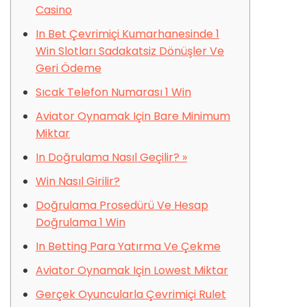
Casino
In Bet Çevrimiçi Kumarhanesinde 1
Win Slotları Sadakatsiz Dönüşler Ve
Geri Ödeme
Sıcak Telefon Numarası 1 Win
Aviator Oynamak Için Bare Minimum
Miktar
In Doğrulama Nasıl Geçilir? »
Win Nasıl Girilir?
Doğrulama Prosedürü Ve Hesap
Doğrulama 1 Win
In Betting Para Yatırma Ve Çekme
Aviator Oynamak Için Lowest Miktar
Gerçek Oyuncularla Çevrimiçi Rulet