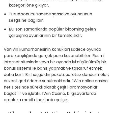
kategori öne çıkıyor.
Turun sonucu sadece şansa ve oyuncunun
sezgisine bağlıdır.
Bu, son zamanlarda popüler blooming gelen
çarpışma oyunlarının bir temsilcisidir.
Van vin kumarhanesinin konukları sadece oyunda
para karşılığında gerçek para kazanabilirler. Resmi
internet sitesinde veya bir aynada iyi düşünülmüş bir
bonus sistemi ile bahis yapmak ve tasarruf etmek
daha karlı. Bir hoşgeldin paketi, ücretsiz döndürmeler,
düzenli geri ödeme sunulmaktadır. 1Win online casino
net sitesinde sürekli olarak çeşitli promosyonlar
başlatılır ve işletilir. 1Win Casino, bilgisayarlarda
empieza mobil cihazlarda çalışır.