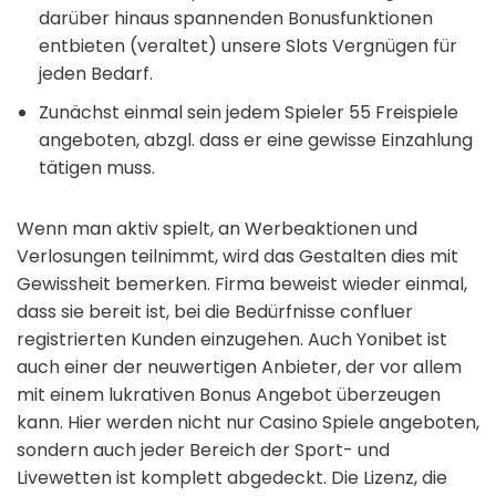
darüber hinaus spannenden Bonusfunktionen
entbieten (veraltet) unsere Slots Vergnügen für
jeden Bedarf.
Zunächst einmal sein jedem Spieler 55 Freispiele
angeboten, abzgl. dass er eine gewisse Einzahlung
tätigen muss.
Wenn man aktiv spielt, an Werbeaktionen und
Verlosungen teilnimmt, wird das Gestalten dies mit
Gewissheit bemerken. Firma beweist wieder einmal,
dass sie bereit ist, bei die Bedürfnisse confluer
registrierten Kunden einzugehen. Auch Yonibet ist
auch einer der neuwertigen Anbieter, der vor allem
mit einem lukrativen Bonus Angebot überzeugen
kann. Hier werden nicht nur Casino Spiele angeboten,
sondern auch jeder Bereich der Sport- und
Livewetten ist komplett abgedeckt. Die Lizenz, die