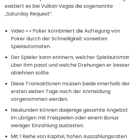
existiert es bei Vulkan Vegas die sogenannte
„Saturday Request“.
Video » « Poker kombiniert die Aufregung von
Poker durch der Schnelligkeit vonseiten
Spielautomaten.
Der Spieler kann erinnern, welcher Spielautomat
über ihm passt und welche Drehungen er besser
ablehnen sollte.
Diese Transaktionen müssen beide innerhalb der
ersten sieben Tage nach der Anmeldung
vorgenommen werden.
Neukunden können dasjenige gesamte Angebot
im übrigen mit Freispielen oder einem Bonus
weniger Einzahlung austesten.
Mit 1 Reihe von Kapitel, hohen Auszahlungsraten