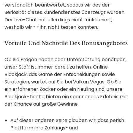
verständlich beantwortet, sodass wir des der
Seriosität dieses Kundendienstes überzeugt wurden.
Der Live-Chat hat allerdings nicht funktioniert,
weshalb wir » « ihn nicht testen konnten.
Vorteile Und Nachteile Des Bonusangebotes
Ob Sie Fragen haben oder Unterstützung benötigen,
unser Staff ist immer bereit zu helfen. Online
Blackjack, das Game der Entscheidungen sowie
Strategien, wartet auf Sie bei Vulkan Vegas. Ob Sie
ein erfahrener Zocker oder ein Neuling sind, unsere
Blackjack-Tische bieten ein spannendes Erlebnis mit
der Chance auf große Gewinne.
Auf dieser anderen Seite glauben wir, dass perish
Plattform ihre Zahlungs- und