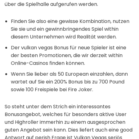
über die Spielhalle aufgerufen werden.
Finden Sie also eine gewisse Kombination, nutzen
Sie sie und ein gewinnbringendes Spiel within
diesem Unternehmen wird Realität werden.
Der vulkan vegas Bonus für neue Spieler ist eine
der besten Promotionen, die wir derzeit within
Online-Casinos finden können.
Wenn Sie lieber als 50 European einzahlen, dann
wartet auf Sie ein 200% Bonus bis zu 700 Pound
sowie 100 Freispiele bei Fire Joker.
So steht unter dem Strich ein interessantes
Bonusangebot, welches für besonders aktive User
und Highroller immerhin zu einem ausgesprochen
guten Angebot sein kann. Dies liefert auch eine good
Antwort auf perish Frage ist Vulkan Vegas seriös