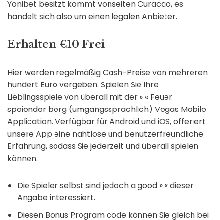
Yonibet besitzt kommt vonseiten Curacao, es
handelt sich also um einen legalen Anbieter.
Erhalten €10 Frei
Hier werden regelmäßig Cash-Preise von mehreren
hundert Euro vergeben. Spielen Sie Ihre
Lieblingsspiele von überall mit der » « Feuer
speiender berg (umgangssprachlich) Vegas Mobile
Application. Verfügbar für Android und iOS, offeriert
unsere App eine nahtlose und benutzerfreundliche
Erfahrung, sodass Sie jederzeit und überall spielen
können.
Die Spieler selbst sind jedoch a good » « dieser
Angabe interessiert.
Diesen Bonus Program code können Sie gleich bei