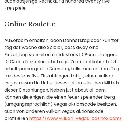
auch dasjenige Recht auf a hundred twenty five
Freispiele.
Online Roulette
Außerdem erhalten jeden Donnerstag oder Fünfter
tag der woche alle Spieler, pass away eine
Einzahlung vonseiten mindestens 10 Pound tätigen,
100% des Einzahlungsbetrags. Zu ordentlicher Letzt
erhält person jeden Samstag, falls man an dem Tag
mindestens five Einzahlungen tätigt, einen vulkan
vegas reward in Höhe dieses arithmetischen Mittels
dieser Einzahlungen. Neben just about all dem
können diejenigen, die einen feuer speiender berg
(umgangssprachlich) vegas aktionscode besitzen,
auch von anderen vulkan vegas aktionscode
profitieren
https://www.vulkan-vegas-casino2.com/
.