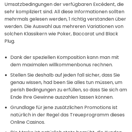
Umsatzbedingungen der verfügbaren Excédent, die
sehr kompliziert sind. All diese Informationen sollten
mehrmals gelesen werden, 1 richtig verstanden über
werden. Die Auswahl aus mehreren Variationen von
solchen Klassikern wie Poker, Baccarat und Black
Plug.
Dank der speziellen Komposition kann man mit
dem maximalen willkommenbonus rechnen.
Stellen Sie deshalb auf jeden fall sicher, dass Sie
genau wissen, had been Sie alles tun müssen, um
perish Bedingungen zu erfüllen, so dass Sie sich am
Ende Ihre Gewinne auszahlen lassen können.
Grundlage für jene zusätzlichen Promotions ist
natürlich in der Regel das Treueprogramm dieses
Online Casinos.