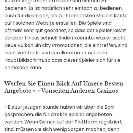
Vulkan Vegas sehr erfreulich und einfach zu
bedienen. Es ist natürlich sehr einfach zu bedienen,
auch für diejenigen, die zu ihrem ersten Mal ein Konto
auf 1 solchen Website erstellen. Die Spiele sind
oftmals sehr gut geordnet, so dass der Spieler leicht
darüber hinaus schnell finden koennte, was er sucht.
Neue Vulkan Sin city Promotionen, die eintreffen, sind
nicht versteckt und scrollen immer auf dem
Hauptbildschirm, so dass dieser Spieler sich für sie
anmelden kann.
Werfen Sie Einen Blick Auf Unsere Besten
Angebote » « Vonseiten Anderen Casinos
« Bis zur jetzigen stunde haben wir über die Boni
gesprochen, die für direkte Spieler angeboten
werden. Wenn Sie nun auf der Plattform registriert
sind, müssen Sie sich wenig Sorgen machen, denn