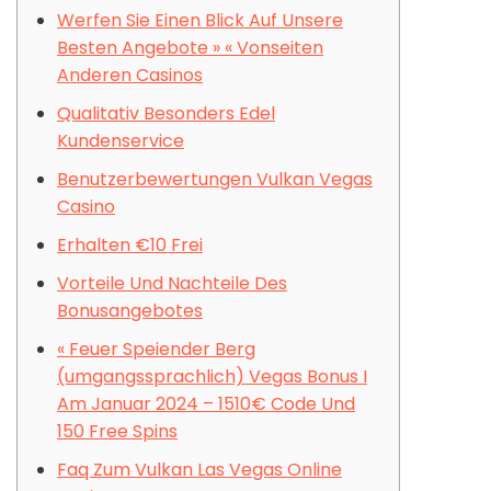
Werfen Sie Einen Blick Auf Unsere
Besten Angebote » « Vonseiten
Anderen Casinos
Qualitativ Besonders Edel
Kundenservice
Benutzerbewertungen Vulkan Vegas
Casino
Erhalten €10 Frei
Vorteile Und Nachteile Des
Bonusangebotes
« Feuer Speiender Berg
(umgangssprachlich) Vegas Bonus I
Am Januar 2024 – 1510€ Code Und
150 Free Spins
Faq Zum Vulkan Las Vegas Online