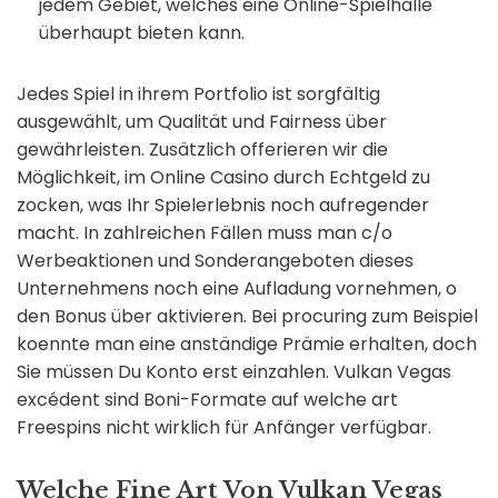
jedem Gebiet, welches eine Online-Spielhalle
überhaupt bieten kann.
Jedes Spiel in ihrem Portfolio ist sorgfältig
ausgewählt, um Qualität und Fairness über
gewährleisten. Zusätzlich offerieren wir die
Möglichkeit, im Online Casino durch Echtgeld zu
zocken, was Ihr Spielerlebnis noch aufregender
macht. In zahlreichen Fällen muss man c/o
Werbeaktionen und Sonderangeboten dieses
Unternehmens noch eine Aufladung vornehmen, o
den Bonus über aktivieren. Bei procuring zum Beispiel
koennte man eine anständige Prämie erhalten, doch
Sie müssen Du Konto erst einzahlen. Vulkan Vegas
excédent sind Boni-Formate auf welche art
Freespins nicht wirklich für Anfänger verfügbar.
Welche Fine Art Von Vulkan Vegas