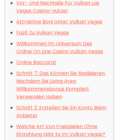
Vor- Und Nachteile Für Vulkan Las
Vegas Casino-nutzer
Attraktive Boni Unter Vulkan Vegas
Fazit Zu Vulkan Vegas
Willkommen Im Universum Des
Online On Line Casino Vulkan Vegas
Online Baccarat
Schritt 7: Das Können Sie Realisieren,
Nachdem Sie Living Area
Willkommensbonus Komplett
Verwenden Haben
Schritt 2: Erstellen Sie Ein Konto Beim
Anbieter
Welche Art Von Freispielen Ohne
Einzahlung Gibt Es Im Vulkan Vegas?