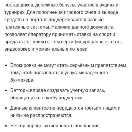
поставщиков, денежные бонусы, участие в акциях и
турнирах. Для пополнения игрового счета и вывода
средств на портале поддерживаются разные
платежные системы. Наличие данного документа
позволяет оператору принимать ставки на спорт и
предлагать своим гостям сертифицированные слоты,
видеопокер и моментальные лотереи.
Блокировки не могут стать серьёзным препятствием
тому, чтоб пользоваться услугаминадёжного
букмекера.
Бетторы вправе создавать учетную запись,
обращаться в службу поддержки.
Данные клиентов не передаются третьим лицам и
никак не распространяются.
Беттор вправе активировать поощрения,