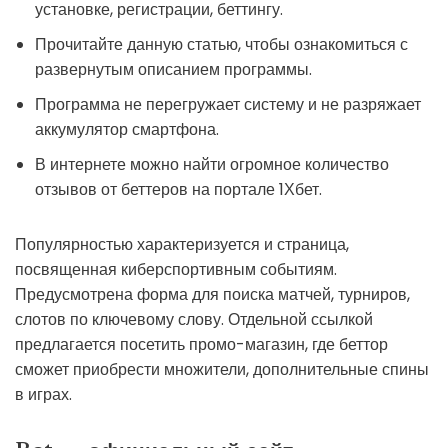
установке, регистрации, беттингу.
Прочитайте данную статью, чтобы ознакомиться с
развернутым описанием программы.
Программа не перегружает систему и не разряжает
аккумулятор смартфона.
В интернете можно найти огромное количество
отзывов от беттеров на портале 1Хбет.
Популярностью характеризуется и страница,
посвященная киберспортивным событиям.
Предусмотрена форма для поиска матчей, турниров,
слотов по ключевому слову. Отдельной ссылкой
предлагается посетить промо-магазин, где беттор
сможет приобрести множители, дополнительные спины
в играх.