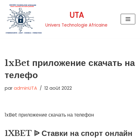
UTA
Aller
au
Univers Technologie Africaine
contenu
1xBet приложение скачать на
телефо
par
adminUTA
12 août 2022
1xBet приложение скачать на телефон
1XBET ᐉ Ставки на спорт онлайн