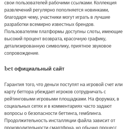
свои пользователей рабочими ссылками. Коллекция
развлечений регулярно пополняется новинками,
благодаря чему, участники могут играть в лучшие
разработки всемирно известных брендов.
Пользователям платформы доступны слоты, имеющие
высокий процент возврата, красочную графику,
детализированную символику, приятное звуковое
сопровождение.
bet официальный сайт
Гарантия того, что деньги поступят на игровой счет или
карту беттора убеждает игроков сотрудничать с
рейтинговыми игровыми площадками. На форумах, в
социальных сетях и в комментариях часто задают
вопросы о безопасности беттинга, гемблинга.
Продолжительность инсталляции файла зависит от
производительности смартфона, но обычно процесс