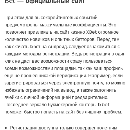
Bet — официальный сайт
При этом для высокорейтинговых событий
предусмотрены максимальные коэффициенты. Это
позволяет привлекать на сайт казино XBet огромное
количество новичков и опытных бетторов. Перед тем
как скачать 1хбет на Андроид, следует ознакомиться с
каждым методом регистрации. Ведь регистрация в один
клик не даст вас возможности сразу пользоваться
всеми возможностями площадки, так как ваш профиль
еще не прошел никакой верификации. Например, если
зарегистрироваться через электронную почту, то можно
избежать ограничений на вывод, а также заполнить
ячейки с личной информацией предварительно.
Последнее зеркало букмекерской конторы 1xbet
поможет быстро попасть на сайт без лишних проблем.
Регистрация доступна только совершеннолетним