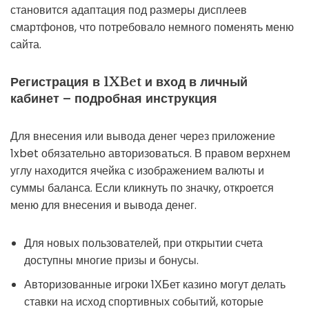
становится адаптация под размеры дисплеев
смартфонов, что потребовало немного поменять меню
сайта.
Регистрация в 1XBet и вход в личный
кабинет – подробная инструкция
Для внесения или вывода денег через приложение
1xbet обязательно авторизоваться. В правом верхнем
углу находится ячейка с изображением валюты и
суммы баланса. Если кликнуть по значку, откроется
меню для внесения и вывода денег.
Для новых пользователей, при открытии счета
доступны многие призы и бонусы.
Авторизованные игроки 1ХБет казино могут делать
ставки на исход спортивных событий, которые