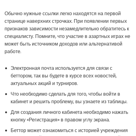
Обычно нужные ссылки легко находятся на первой
странице наверхних строчках. При появлении первых
признаков зависимости незамедлительно обратитесь к
специалисту. Помните, что участие в азартных играх не
может быть источником доходов или альтернативой
работе.
Электронная почта используется для связи с
беттором, так вы будете в курсе всех новостей,
актуальных акций и турниров.
Что необходимо сделать для того, чтобы войти в
кабинет и решить проблему, вы узнаете из таблицы.
Для создания личного кабинета необходимо нажать
кнопку «Регистрация» в правом углу экрана.
Беттор может ознакомиться с историей учреждения