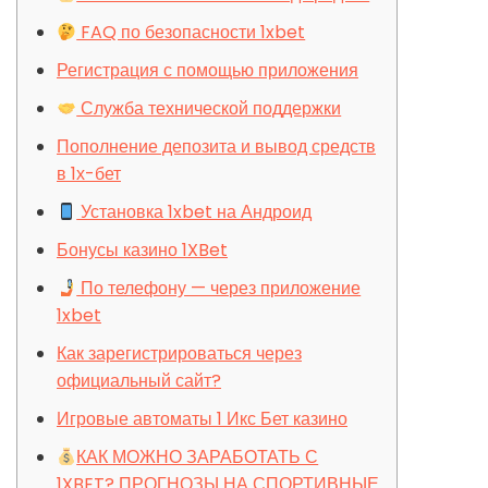
FAQ по безопасности 1xbet
Регистрация с помощью приложения
Служба технической поддержки
Пополнение депозита и вывод средств
в 1х-бет
Установка 1xbet на Андроид
Бонусы казино 1XBet
По телефону — через приложение
1xbet
Как зарегистрироваться через
официальный сайт?
Игровые автоматы 1 Икс Бет казино
КАК МОЖНО ЗАРАБОТАТЬ С
1XBET? ПРОГНОЗЫ НА СПОРТИВНЫЕ