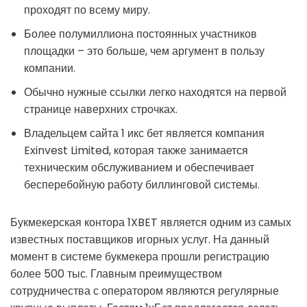
проходят по всему миру.
Более полумиллиона постоянных участников
площадки – это больше, чем аргумент в пользу
компании.
Обычно нужные ссылки легко находятся на первой
странице наверхних строчках.
Владельцем сайта 1 икс бет является компания
Exinvest Limited, которая также занимается
техническим обслуживанием и обеспечивает
бесперебойную работу биллинговой системы.
Букмекерская контора 1XBET является одним из самых
известных поставщиков игорных услуг. На данный
момент в системе букмекера прошли регистрацию
более 500 тыс. Главным преимуществом
сотрудничества с оператором являются регулярные