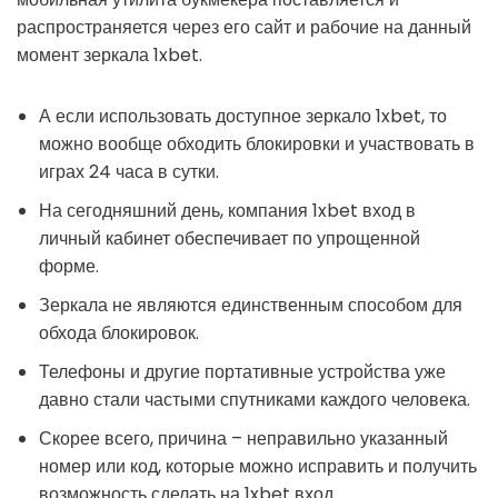
распространяется через его сайт и рабочие на данный
момент зеркала 1xbet.
А если использовать доступное зеркало 1xbet, то
можно вообще обходить блокировки и участвовать в
играх 24 часа в сутки.
На сегодняшний день, компания 1xbet вход в
личный кабинет обеспечивает по упрощенной
форме.
Зеркала не являются единственным способом для
обхода блокировок.
Телефоны и другие портативные устройства уже
давно стали частыми спутниками каждого человека.
Скорее всего, причина – неправильно указанный
номер или код, которые можно исправить и получить
возможность сделать на 1xbet вход.