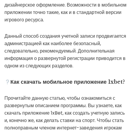
дизайнерское оформление. Возможности в мобильном
приложении точно такие, как и в стандартной версии
игрового ресурса.
Данный способ создания учетной записи продвигается
администрацией как наиболее безопасный,
следовательно, рекомендуемый. Дополнительная
информация о развернутой регистрации приводится в
одном из следующих разделов.
Как скачать мобильное приложение 1xbet?
Прочитайте данную статью, чтобы ознакомиться с
развернутым описанием программы. Вы узнаете, как
скачать приложение 1xBet, как создать учетную запись
и, конечно же, как делать ставки на спорт. Чтобы стать
полноправным членом интернет-заведения игрокам