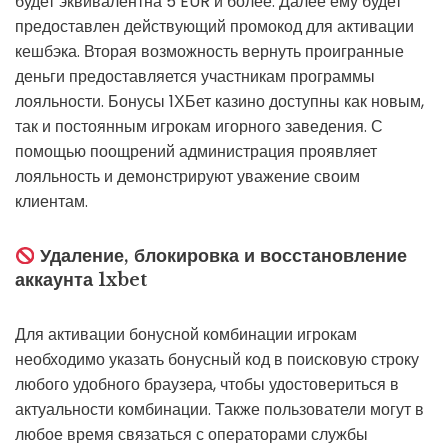
будет эквивалентна 5 EUR и более. Далее ему будет
предоставлен действующий промокод для активации
кешбэка. Вторая возможность вернуть проигранные
деньги предоставляется участникам программы
лояльности. Бонусы 1ХБет казино доступны как новым,
так и постоянным игрокам игорного заведения. С
помощью поощрений администрация проявляет
лояльность и демонстрируют уважение своим
клиентам.
Удаление, блокировка и восстановление
аккаунта 1xbet
Для активации бонусной комбинации игрокам
необходимо указать бонусный код в поисковую строку
любого удобного браузера, чтобы удостовериться в
актуальности комбинации. Также пользователи могут в
любое время связаться с операторами службы