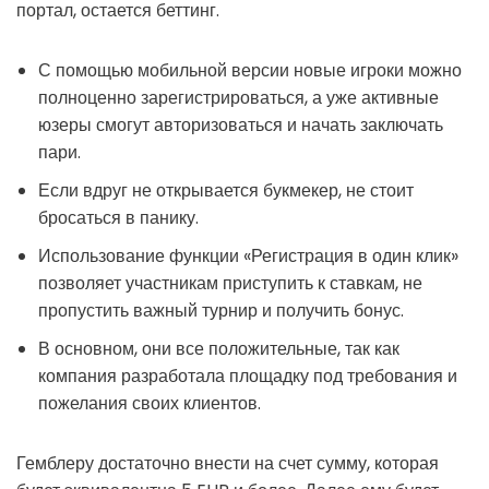
портал, остается беттинг.
С помощью мобильной версии новые игроки можно
полноценно зарегистрироваться, а уже активные
юзеры смогут авторизоваться и начать заключать
пари.
Если вдруг не открывается букмекер, не стоит
бросаться в панику.
Использование функции «Регистрация в один клик»
позволяет участникам приступить к ставкам, не
пропустить важный турнир и получить бонус.
В основном, они все положительные, так как
компания разработала площадку под требования и
пожелания своих клиентов.
Гемблеру достаточно внести на счет сумму, которая