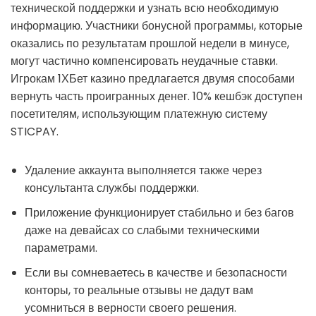
технической поддержки и узнать всю необходимую
информацию. Участники бонусной программы, которые
оказались по результатам прошлой недели в минусе,
могут частично компенсировать неудачные ставки.
Игрокам 1ХБет казино предлагается двумя способами
вернуть часть проигранных денег. 10% кешбэк доступен
посетителям, использующим платежную систему
STICPAY.
Удаление аккаунта выполняется также через
консультанта службы поддержки.
Приложение функционирует стабильно и без багов
даже на девайсах со слабыми техническими
параметрами.
Если вы сомневаетесь в качестве и безопасности
конторы, то реальные отзывы не дадут вам
усомниться в верности своего решения.