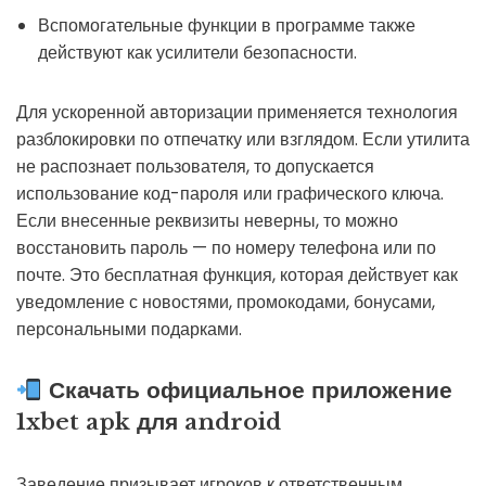
Вспомогательные функции в программе также
действуют как усилители безопасности.
Для ускоренной авторизации применяется технология
разблокировки по отпечатку или взглядом. Если утилита
не распознает пользователя, то допускается
использование код-пароля или графического ключа.
Если внесенные реквизиты неверны, то можно
восстановить пароль — по номеру телефона или по
почте. Это бесплатная функция, которая действует как
уведомление с новостями, промокодами, бонусами,
персональными подарками.
Скачать официальное приложение
1xbet apk для android
Заведение призывает игроков к ответственным