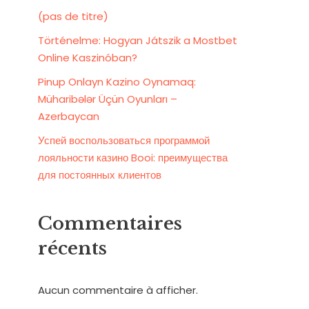
(pas de titre)
Történelme: Hogyan Játszik a Mostbet
Online Kaszinóban?
Pinup Onlayn Kazino Oynamaq:
Müharibələr Üçün Oyunları –
Azerbaycan
Успей воспользоваться программой
лояльности казино Booi: преимущества
для постоянных клиентов
Commentaires
récents
Aucun commentaire à afficher.