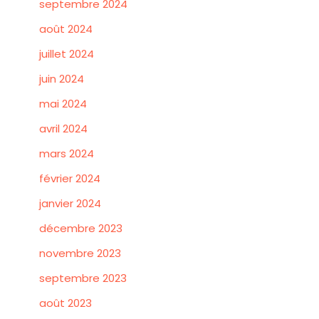
septembre 2024
août 2024
juillet 2024
juin 2024
mai 2024
avril 2024
mars 2024
février 2024
janvier 2024
décembre 2023
novembre 2023
septembre 2023
août 2023