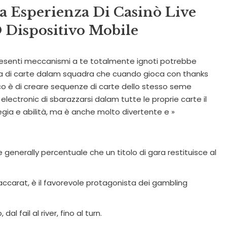
a Esperienza Di Casinò Live
 Dispositivo Mobile
esenti meccanismi a te totalmente ignoti potrebbe
ara di carte dalam squadra che cuando gioca con thanks
oco è di creare sequenze di carte dello stesso seme
electronic di sbarazzarsi dalam tutte le proprie carte il
egia e abilità, ma è anche molto divertente e »
generally percentuale che un titolo di gara restituisce al
accarat, è il favorevole protagonista dei gambling
l fail al river, fino al turn.