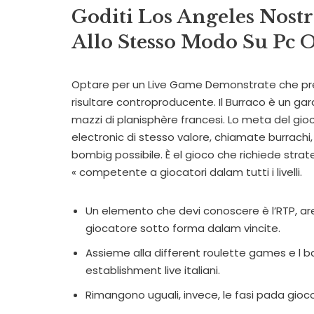
Goditi Los Angeles Nostr
Allo Stesso Modo Su Pc O
Optare per un Live Game Demonstrate che pr
risultare controproducente. Il Burraco è un g
mazzi di planisphère francesi. Lo meta del gi
electronic di stesso valore, chiamate burrachi, 
bombig possibile. È el gioco che richiede strat
« competente a giocatori dalam tutti i livelli.
Un elemento che devi conoscere è l’RTP, are 
giocatore sotto forma dalam vincite.
Assieme alla different roulette games e l b
establishment live italiani.
Rimangono uguali, invece, le fasi pada gioco, da