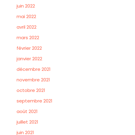
juin 2022
mai 2022
avril 2022
mars 2022
février 2022
janvier 2022
décembre 2021
novembre 2021
octobre 2021
septembre 2021
août 2021
juillet 2021
juin 2021