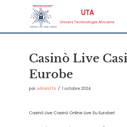
UTA
Aller
Univers Technologie Africaine
au
contenu
Casinò Live Cas
Eurobe
par
adminUTA
1 octobre 2024
Casinò Live Casinò Online Live Su Eurobet