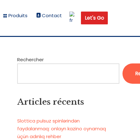
Produits
Contact
Let's Go
Rechercher
R
Articles récents
Slottica pulsuz spinlərindən
faydalanmaq: onlayn kazino oynamaq
üçün adınlıq rehber