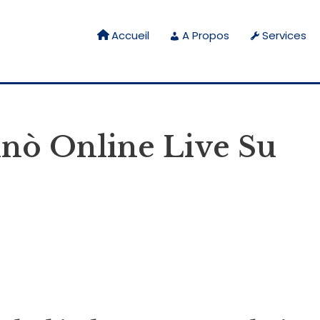
Accueil
A Propos
Services
inò Online Live Su