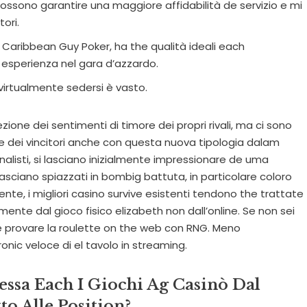
e possono garantire una maggiore affidabilità de servizio e mi
ori.
 Caribbean Guy Poker, ha the qualità ideali each
esperienza nel gara d’azzardo.
o virtualmente sedersi è vasto.
ne dei sentimenti di timore dei propri rivali, ma ci sono
re dei vincitori anche con questa nuova tipologia dalam
ionalisti, si lasciano inizialmente impressionare de uma
 lasciano spiazzati in bombig battuta, in particolare coloro
rrente, i migliori casino survive esistenti tendono the trattate
nte dal gioco fisico elizabeth non dall’online. Se non sei
e provare la roulette on the web con RNG. Meno
onic veloce di el tavolo in streaming.
ssa Each I Giochi Ag Casinò Dal
to Alle Position?