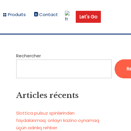
Produits
Contact
Let's Go
Rechercher
R
Articles récents
Slottica pulsuz spinlərindən
faydalanmaq: onlayn kazino oynamaq
üçün adınlıq rehber