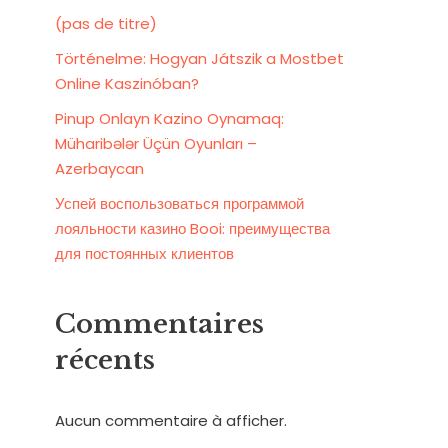
(pas de titre)
Történelme: Hogyan Játszik a Mostbet
Online Kaszinóban?
Pinup Onlayn Kazino Oynamaq:
Müharibələr Üçün Oyunları –
Azerbaycan
Успей воспользоваться программой
лояльности казино Booi: преимущества
для постоянных клиентов
Commentaires
récents
Aucun commentaire à afficher.