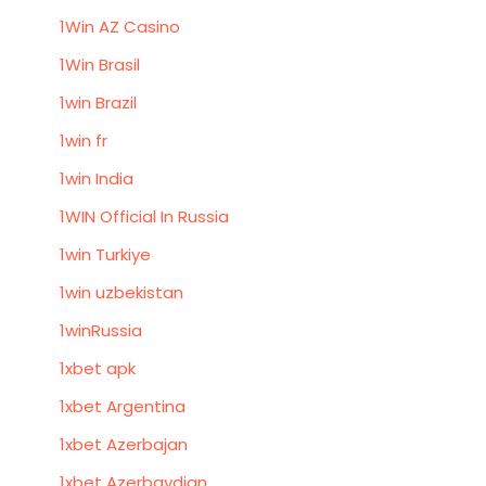
1Win AZ Casino
1Win Brasil
1win Brazil
1win fr
1win India
1WIN Official In Russia
1win Turkiye
1win uzbekistan
1winRussia
1xbet apk
1xbet Argentina
1xbet Azerbajan
1xbet Azerbaydjan