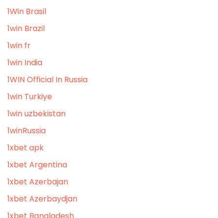
1Win Brasil
1win Brazil
1win fr
1win India
1WIN Official In Russia
1win Turkiye
1win uzbekistan
1winRussia
1xbet apk
1xbet Argentina
1xbet Azerbajan
1xbet Azerbaydjan
1xbet Bangladesh