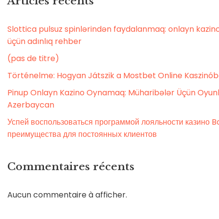
Articles récents
Slottica pulsuz spinlərindən faydalanmaq: onlayn kaz
üçün adınlıq rehber
(pas de titre)
Történelme: Hogyan Játszik a Mostbet Online Kaszinó
Pinup Onlayn Kazino Oynamaq: Müharibələr Üçün Oyunl
Azerbaycan
Успей воспользоваться программой лояльности казино Bo
преимущества для постоянных клиентов
Commentaires récents
Aucun commentaire à afficher.