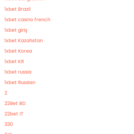
1xbet Brazil
1xbet casino french
1xbet giriş
1xbet Kazahstan
1xbet Korea
1xbet KR
1xbet russia
1xbet Russian
2
22Bet BD
22bet IT
330