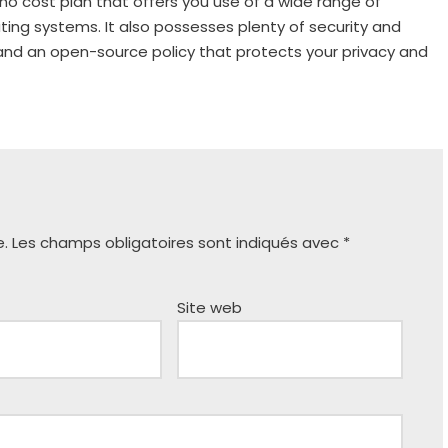
 no cost plan that offers you use of a wide range of
ing systems. It also possesses plenty of security and
g, and an open-source policy that protects your privacy and
e.
Les champs obligatoires sont indiqués avec
*
Site web