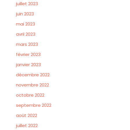
juillet 2023
juin 2023
mai 2023
avril 2023
mars 2023
février 2023
janvier 2023
décembre 2022
novembre 2022
octobre 2022
septembre 2022
août 2022
juillet 2022