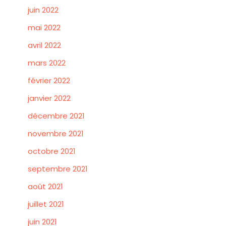
juin 2022
mai 2022
avril 2022
mars 2022
février 2022
janvier 2022
décembre 2021
novembre 2021
octobre 2021
septembre 2021
août 2021
juillet 2021
juin 2021