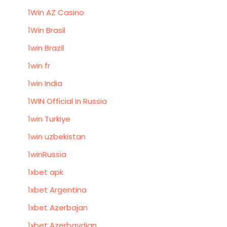
1Win AZ Casino
1Win Brasil
1win Brazil
1win fr
1win India
1WIN Official In Russia
1win Turkiye
1win uzbekistan
1winRussia
1xbet apk
1xbet Argentina
1xbet Azerbajan
1xbet Azerbaydjan