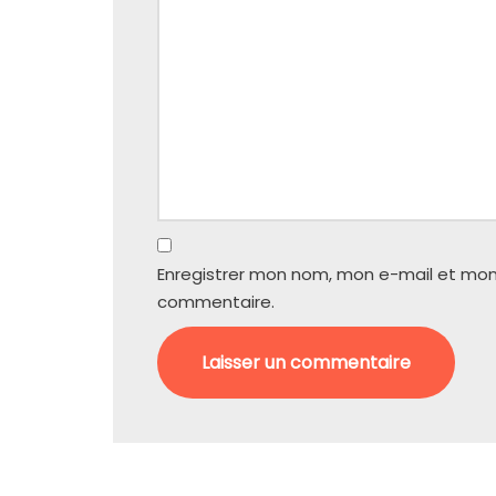
Enregistrer mon nom, mon e-mail et mon
commentaire.