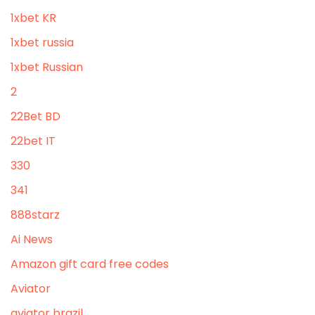
1xbet KR
1xbet russia
1xbet Russian
2
22Bet BD
22bet IT
330
341
888starz
Ai News
Amazon gift card free codes
Aviator
aviator brazil