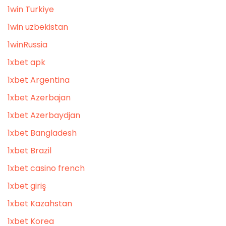
1win Turkiye
1win uzbekistan
1winRussia
1xbet apk
1xbet Argentina
1xbet Azerbajan
1xbet Azerbaydjan
1xbet Bangladesh
1xbet Brazil
1xbet casino french
1xbet giriş
1xbet Kazahstan
1xbet Korea