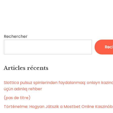
Rechercher
Rec
Articles récents
Slottica pulsuz spinlərindən faydalanmaq: onlayn kaz
üçün adınlıq rehber
(pas de titre)
Történelme: Hogyan Játszik a Mostbet Online Kaszinó