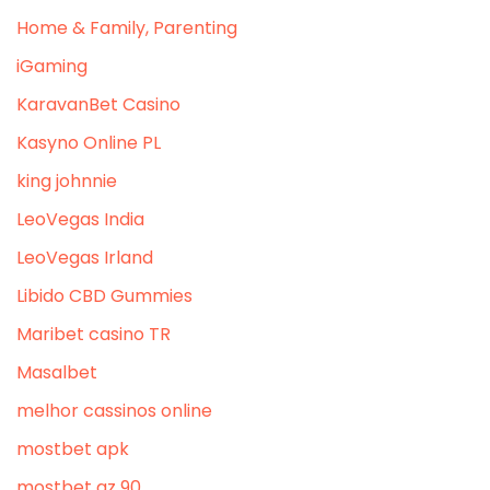
Home & Family, Parenting
iGaming
KaravanBet Casino
Kasyno Online PL
king johnnie
LeoVegas India
LeoVegas Irland
Libido CBD Gummies
Maribet casino TR
Masalbet
melhor cassinos online
mostbet apk
mostbet az 90