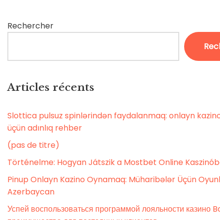
Rechercher
Rec
Articles récents
Slottica pulsuz spinlərindən faydalanmaq: onlayn kaz
üçün adınlıq rehber
(pas de titre)
Történelme: Hogyan Játszik a Mostbet Online Kaszinó
Pinup Onlayn Kazino Oynamaq: Müharibələr Üçün Oyunl
Azerbaycan
Успей воспользоваться программой лояльности казино Bo