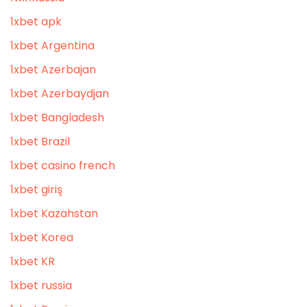
1xbet apk
1xbet Argentina
1xbet Azerbajan
1xbet Azerbaydjan
1xbet Bangladesh
1xbet Brazil
1xbet casino french
1xbet giriş
1xbet Kazahstan
1xbet Korea
1xbet KR
1xbet russia