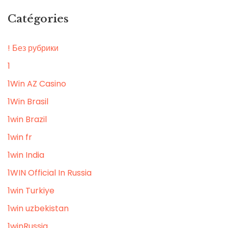
Catégories
! Без рубрики
1
1Win AZ Casino
1Win Brasil
1win Brazil
1win fr
1win India
1WIN Official In Russia
1win Turkiye
1win uzbekistan
1winRussia