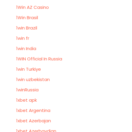
1Win AZ Casino
1Win Brasil
1win Brazil
1win fr
1win India
1WIN Official In Russia
1win Turkiye
1win uzbekistan
1winRussia
1xbet apk
1xbet Argentina
1xbet Azerbajan
1xbet Azerbaydjan