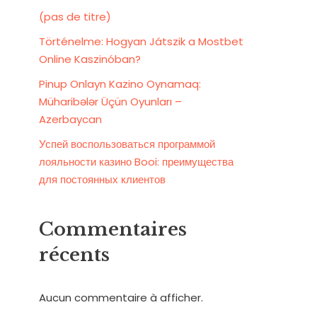
(pas de titre)
Történelme: Hogyan Játszik a Mostbet
Online Kaszinóban?
Pinup Onlayn Kazino Oynamaq:
Müharibələr Üçün Oyunları –
Azerbaycan
Успей воспользоваться программой
лояльности казино Booi: преимущества
для постоянных клиентов
Commentaires
récents
Aucun commentaire à afficher.