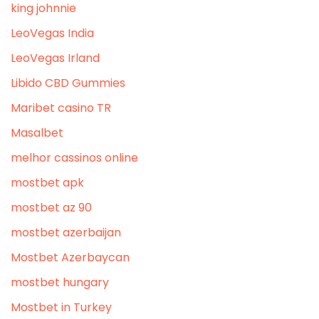
king johnnie
LeoVegas India
LeoVegas Irland
Libido CBD Gummies
Maribet casino TR
Masalbet
melhor cassinos online
mostbet apk
mostbet az 90
mostbet azerbaijan
Mostbet Azerbaycan
mostbet hungary
Mostbet in Turkey