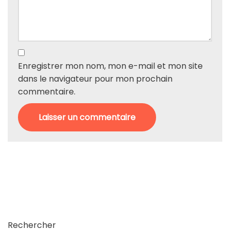
Enregistrer mon nom, mon e-mail et mon site
dans le navigateur pour mon prochain
commentaire.
Rechercher