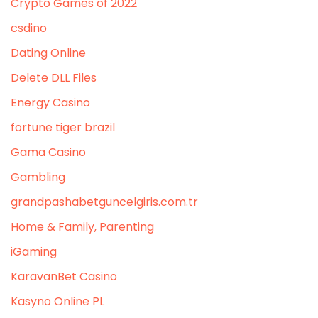
Crypto Games of 2022
csdino
Dating Online
Delete DLL Files
Energy Casino
fortune tiger brazil
Gama Casino
Gambling
grandpashabetguncelgiris.com.tr
Home & Family, Parenting
iGaming
KaravanBet Casino
Kasyno Online PL