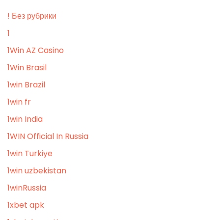
! Без рубрики
1
1Win AZ Casino
1Win Brasil
1win Brazil
1win fr
1win India
1WIN Official In Russia
1win Turkiye
1win uzbekistan
1winRussia
1xbet apk