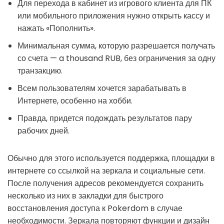
Для перехода в кабинет из игрового клиента для ПК
или мобильного приложения нужно открыть кассу и
нажать «Пополнить».
Минимальная сумма, которую разрешается получать
со счета — a thousand RUB, без ограничения за одну
транзакцию.
Всем пользователям хочется зарабатывать в
Интернете, особенно на хобби.
Правда, придется подождать результатов пару
рабочих дней.
Обычно для этого используется поддержка, площадки в
интернете со ссылкой на зеркала и социальные сети.
После получения адресов рекомендуется сохранить
несколько из них в закладки для быстрого
восстановления доступа к Pokerdom в случае
необходимости. Зеркала повторяют функции и дизайн