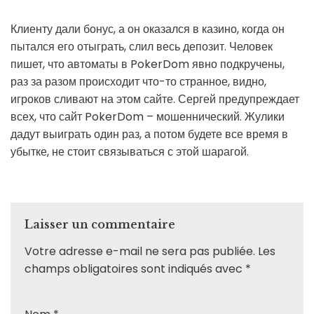
Клиенту дали бонус, а он оказался в казино, когда он
пытался его отыграть, слил весь депозит. Человек
пишет, что автоматы в PokerDom явно подкручены,
раз за разом происходит что-то странное, видно,
игроков сливают на этом сайте. Сергей предупреждает
всех, что сайт PokerDom – мошеннический. Жулики
дадут выиграть один раз, а потом будете все время в
убытке, не стоит связываться с этой шарагой.
Laisser un commentaire
Votre adresse e-mail ne sera pas publiée.
Les
champs obligatoires sont indiqués avec
*