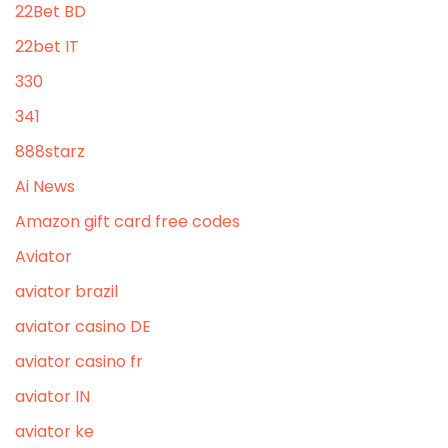
22Bet BD
22bet IT
330
341
888starz
Ai News
Amazon gift card free codes
Aviator
aviator brazil
aviator casino DE
aviator casino fr
aviator IN
aviator ke