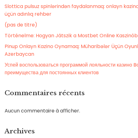
Slottica pulsuz spinlərindən faydalanmaq: onlayn kaz
üçün adınlıq rehber
(pas de titre)
Történelme: Hogyan Játszik a Mostbet Online Kaszinó
Pinup Onlayn Kazino Oynamaq: Müharibələr Üçün Oyunl
Azerbaycan
Успей воспользоваться программой лояльности казино Bo
преимущества для постоянных клиентов
Commentaires récents
Aucun commentaire à afficher.
Archives