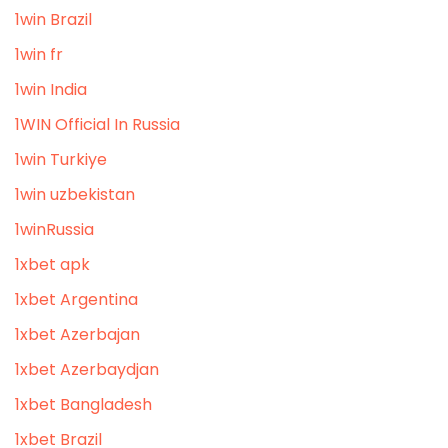
1win Brazil
1win fr
1win India
1WIN Official In Russia
1win Turkiye
1win uzbekistan
1winRussia
1xbet apk
1xbet Argentina
1xbet Azerbajan
1xbet Azerbaydjan
1xbet Bangladesh
1xbet Brazil