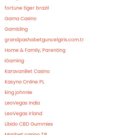
fortune tiger brazil
Gama Casino
Gambling
grandpashabetguncelgiris.com.tr
Home & Family, Parenting
iGaming
KaravanBet Casino
Kasyno Online PL
king johnnie
LeoVegas India
LeoVegas Irland
Libido CBD Gummies
Maribet casino TR