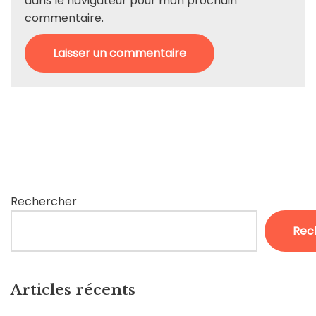
dans le navigateur pour mon prochain
commentaire.
Rechercher
Rec
Articles récents