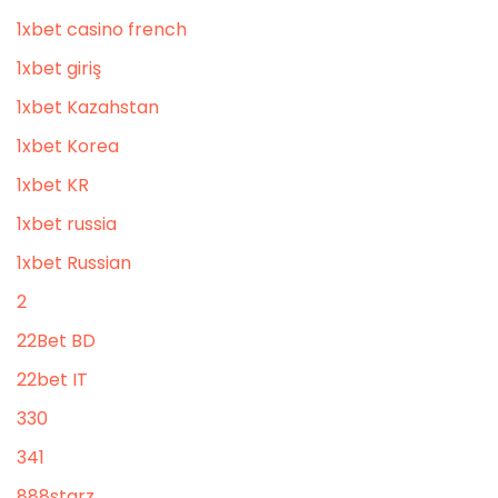
1xbet casino french
1xbet giriş
1xbet Kazahstan
1xbet Korea
1xbet KR
1xbet russia
1xbet Russian
2
22Bet BD
22bet IT
330
341
888starz