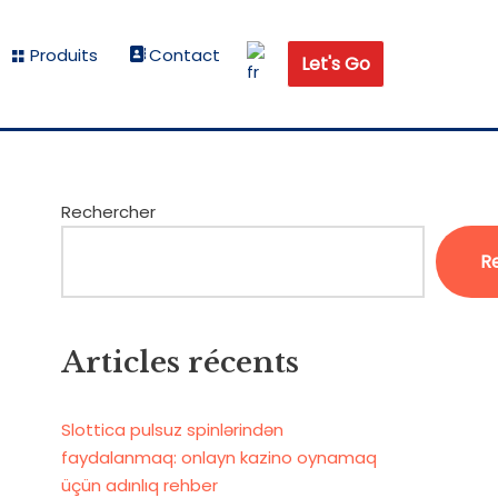
Produits
Contact
Let's Go
Rechercher
R
Articles récents
Slottica pulsuz spinlərindən
faydalanmaq: onlayn kazino oynamaq
üçün adınlıq rehber