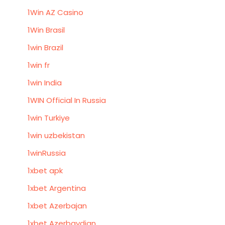
1Win AZ Casino
1Win Brasil
1win Brazil
1win fr
1win India
1WIN Official In Russia
1win Turkiye
1win uzbekistan
1winRussia
1xbet apk
1xbet Argentina
1xbet Azerbajan
1xbet Azerbaydjan