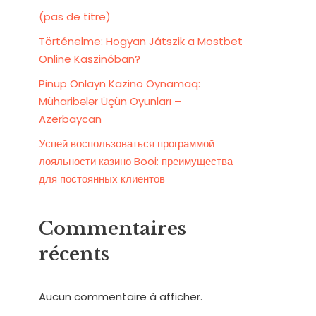
(pas de titre)
Történelme: Hogyan Játszik a Mostbet
Online Kaszinóban?
Pinup Onlayn Kazino Oynamaq:
Müharibələr Üçün Oyunları –
Azerbaycan
Успей воспользоваться программой
лояльности казино Booi: преимущества
для постоянных клиентов
Commentaires
récents
Aucun commentaire à afficher.