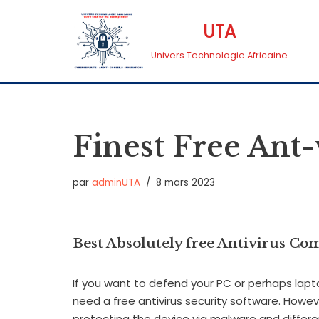
UTA
Aller
Univers Technologie Africaine
au
contenu
Finest Free Ant-
par
adminUTA
8 mars 2023
Best Absolutely free Antivirus Co
If you want to defend your PC or perhaps lap
need a free antivirus security software. Howev
protecting the device via malware and differen