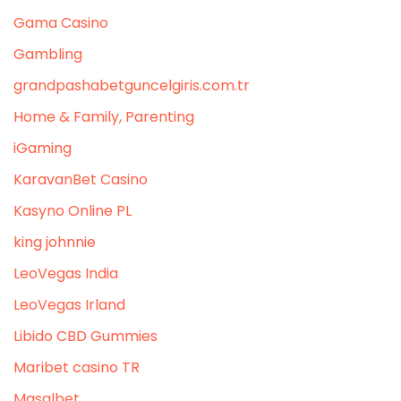
Gama Casino
Gambling
grandpashabetguncelgiris.com.tr
Home & Family, Parenting
iGaming
KaravanBet Casino
Kasyno Online PL
king johnnie
LeoVegas India
LeoVegas Irland
Libido CBD Gummies
Maribet casino TR
Masalbet