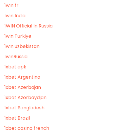
1win fr
1win India
1WIN Official In Russia
1win Turkiye
1win uzbekistan
1winRussia
1xbet apk
1xbet Argentina
1xbet Azerbajan
1xbet Azerbaydjan
1xbet Bangladesh
1xbet Brazil
1xbet casino french