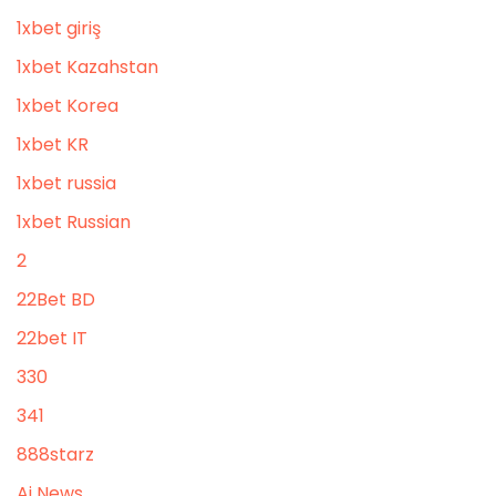
1xbet giriş
1xbet Kazahstan
1xbet Korea
1xbet KR
1xbet russia
1xbet Russian
2
22Bet BD
22bet IT
330
341
888starz
Ai News