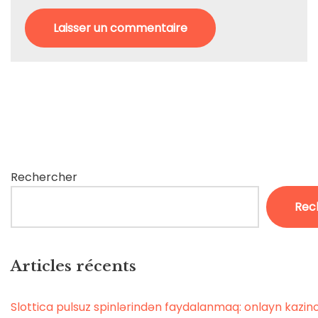
Rechercher
Rec
Articles récents
Slottica pulsuz spinlərindən faydalanmaq: onlayn kaz