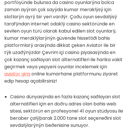
portföyünde bulunsa da casino oyunlarýna bolca
zaman ayýran çok sayýda kumar meraklýsý için
slotlarýn ayrý bir yeri vardýr. Çoðu oyun sevdalýsý
tarafýndan internet odaklý casino sektöründe en
sevilen oyun türü olarak kabul edilen slot oyunlarý,
kumar meraklýlarýnýn güvende hissettiði bahis
platformlarý arasýnda dikkat çeken Aviator ile bir
týk uzaðýnýzda! Çevrim içi casino piyasasýnda en
çok kazanç saðlayan slot alternatifleri ile harika vakit
geçirmek veya yepyeni oyunlar incelemek için
aviator giriş
online kumarhane platformunu ziyaret
edip hesap açabilirsiniz!
Casino dünyasýnda en fazla kazanç saðlayan slot
alternatifleri için en doðru adres olan bahis web
sitesi, sektörün en profesyonel 41 oyun stüdyosu ile
beraber çalýþarak 2.000 tane slot seçeneðini slot
sevdalýlarýnýn beðenisine sunuyor.