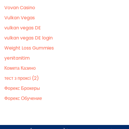
Vovan Casino
Vulkan Vegas
vulkan vegas DE
vulkan vegas DE login
Weight Loss Gummies
yenitanitim
Комета Казино
тест з проксі (2)
Форекс Брокеры
Форекс Обучение