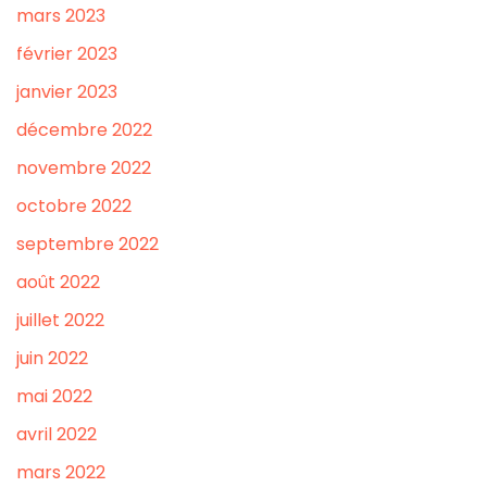
mars 2023
février 2023
janvier 2023
décembre 2022
novembre 2022
octobre 2022
septembre 2022
août 2022
juillet 2022
juin 2022
mai 2022
avril 2022
mars 2022