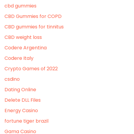
cbd gummies
CBD Gummies for COPD
CBD gummies for tinnitus
CBD weight loss
Codere Argentina
Codere Italy
Crypto Games of 2022
csdino
Dating Online
Delete DLL Files
Energy Casino
fortune tiger brazil
Gama Casino