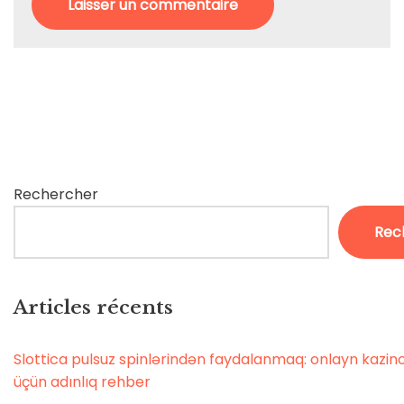
Rechercher
Rec
Articles récents
Slottica pulsuz spinlərindən faydalanmaq: onlayn kaz
üçün adınlıq rehber