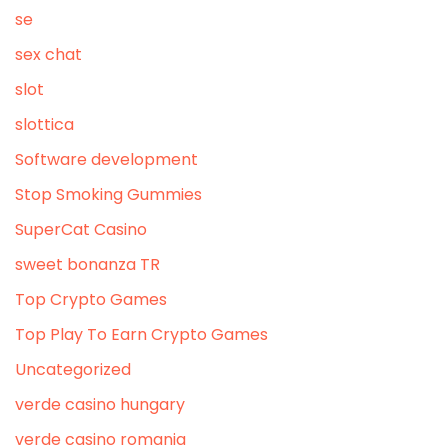
se
sex chat
slot
slottica
Software development
Stop Smoking Gummies
SuperCat Casino
sweet bonanza TR
Top Crypto Games
Top Play To Earn Crypto Games
Uncategorized
verde casino hungary
verde casino romania