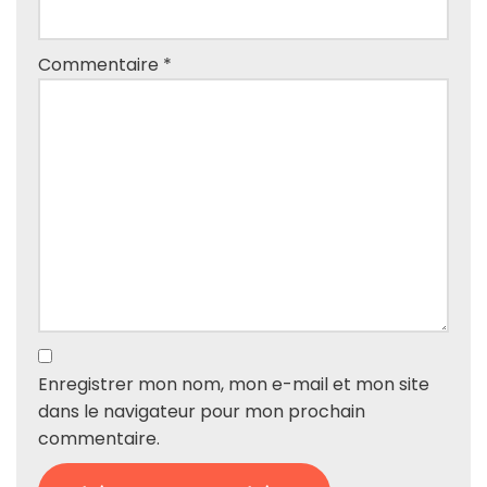
Commentaire
*
Enregistrer mon nom, mon e-mail et mon site
dans le navigateur pour mon prochain
commentaire.