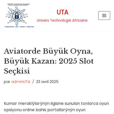
UTA
Aller
au
Univers Technologie Africaine
contenu
Aviatorde Büyük Oyna,
Büyük Kazan: 2025 Slot
Seçkisi
par
adminUTA
23 avril 2025
Kumar meraklýlarýnýn ilgisine sunulan tonlarca oyun
opsiyonu online bahis portallarýnýn oyun