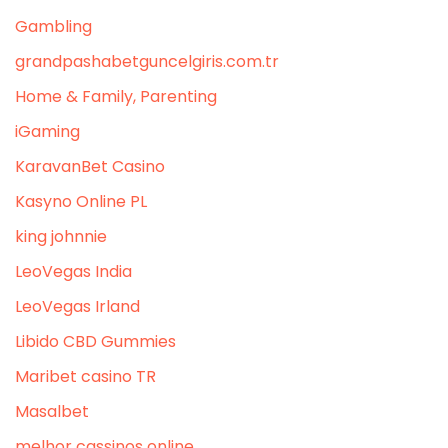
Gambling
grandpashabetguncelgiris.com.tr
Home & Family, Parenting
iGaming
KaravanBet Casino
Kasyno Online PL
king johnnie
LeoVegas India
LeoVegas Irland
Libido CBD Gummies
Maribet casino TR
Masalbet
melhor cassinos online