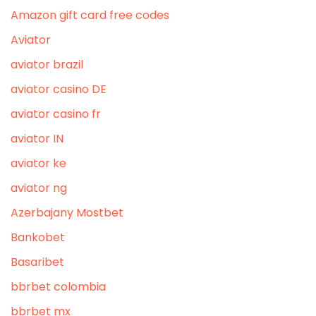
Amazon gift card free codes
Aviator
aviator brazil
aviator casino DE
aviator casino fr
aviator IN
aviator ke
aviator ng
Azerbajany Mostbet
Bankobet
Basaribet
bbrbet colombia
bbrbet mx