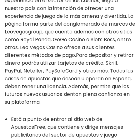
experiencia en el sector de los casinos, llega a
nuestro país con la intención de ofrecer una
experiencia de juego de lo más amena y divertida. La
página forma parte del conglomerado de marcas de
Leovegasgroup, que cuenta además con otros sitios
como Royal Panda, GoGo Casino o Slots Boss, entre
otros. Leo Vegas Casino ofrece a sus clientes
diferentes métodos de pago.Para depositar y retirar
dinero podrás utilizar tarjetas de crédito, Skrill,
PayPal, Neteller, PaySafeCard y otros más. Todas las
casas de apuestas que desean u operan en España,
deben tener una licencia. Además, permite que los
futuros nuevos usuarios sientan plena confianza en
su plataforma.
Está a punto de entrar al sitio web de
ApuestasFree, que contiene y dirige mensajes
publicitarios del sector de apuestas y juego