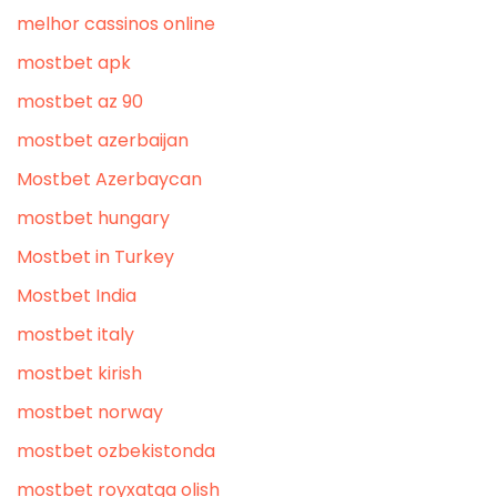
melhor cassinos online
mostbet apk
mostbet az 90
mostbet azerbaijan
Mostbet Azerbaycan
mostbet hungary
Mostbet in Turkey
Mostbet India
mostbet italy
mostbet kirish
mostbet norway
mostbet ozbekistonda
mostbet royxatga olish