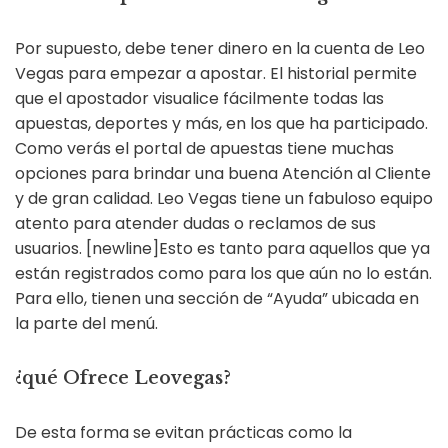
Por supuesto, debe tener dinero en la cuenta de Leo
Vegas para empezar a apostar. El historial permite
que el apostador visualice fácilmente todas las
apuestas, deportes y más, en los que ha participado.
Como verás el portal de apuestas tiene muchas
opciones para brindar una buena Atención al Cliente
y de gran calidad. Leo Vegas tiene un fabuloso equipo
atento para atender dudas o reclamos de sus
usuarios. [newline]Esto es tanto para aquellos que ya
están registrados como para los que aún no lo están.
Para ello, tienen una sección de “Ayuda” ubicada en
la parte del menú.
¿qué Ofrece Leovegas?
De esta forma se evitan prácticas como la