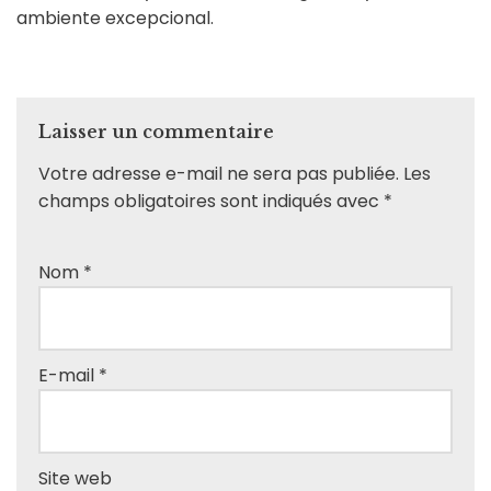
ambiente excepcional.
Laisser un commentaire
Votre adresse e-mail ne sera pas publiée.
Les
champs obligatoires sont indiqués avec
*
Nom
*
E-mail
*
Site web