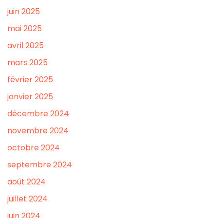
juin 2025
mai 2025
avril 2025
mars 2025
février 2025
janvier 2025
décembre 2024
novembre 2024
octobre 2024
septembre 2024
août 2024
juillet 2024
juin 2024