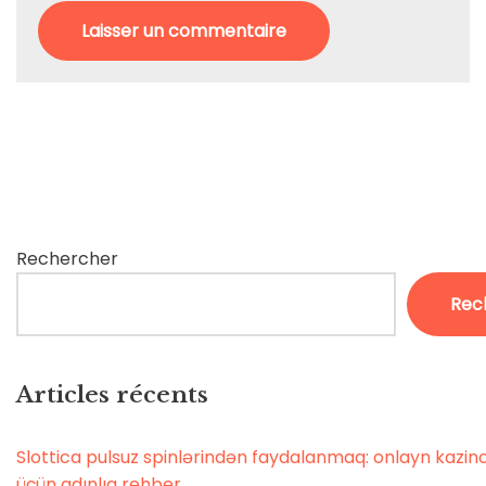
Rechercher
Rec
Articles récents
Slottica pulsuz spinlərindən faydalanmaq: onlayn kaz
üçün adınlıq rehber