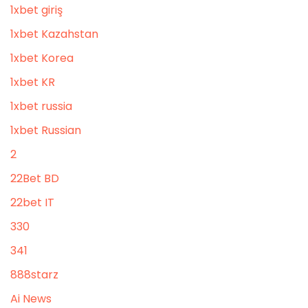
1xbet giriş
1xbet Kazahstan
1xbet Korea
1xbet KR
1xbet russia
1xbet Russian
2
22Bet BD
22bet IT
330
341
888starz
Ai News