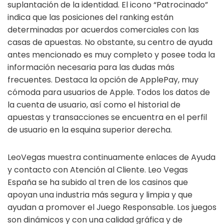
suplantación de la identidad. El icono “Patrocinado”
indica que las posiciones del ranking están
determinadas por acuerdos comerciales con las
casas de apuestas. No obstante, su centro de ayuda
antes mencionado es muy completo y posee toda la
información necesaria para las dudas más
frecuentes. Destaca la opción de ApplePay, muy
cómoda para usuarios de Apple. Todos los datos de
la cuenta de usuario, así como el historial de
apuestas y transacciones se encuentra en el perfil
de usuario en la esquina superior derecha.
LeoVegas muestra continuamente enlaces de Ayuda
y contacto con Atención al Cliente. Leo Vegas
España se ha subido al tren de los casinos que
apoyan una industria más segura y limpia y que
ayudan a promover el Juego Responsable. Los juegos
son dinámicos y con una calidad gráfica y de