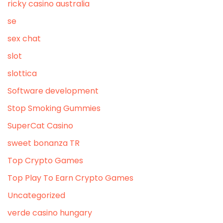
ricky casino australia
se
sex chat
slot
slottica
Software development
Stop Smoking Gummies
SuperCat Casino
sweet bonanza TR
Top Crypto Games
Top Play To Earn Crypto Games
Uncategorized
verde casino hungary