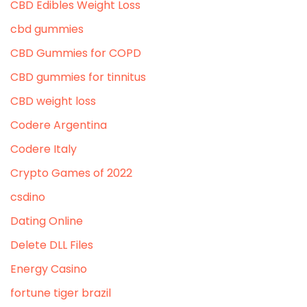
CBD Edibles Weight Loss
cbd gummies
CBD Gummies for COPD
CBD gummies for tinnitus
CBD weight loss
Codere Argentina
Codere Italy
Crypto Games of 2022
csdino
Dating Online
Delete DLL Files
Energy Casino
fortune tiger brazil