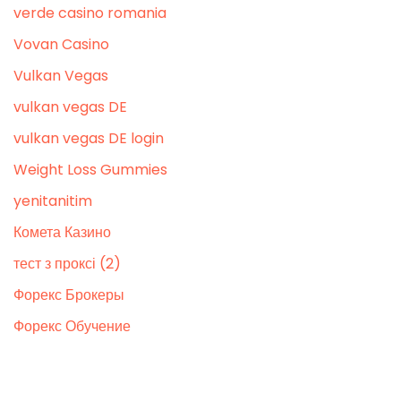
verde casino romania
Vovan Casino
Vulkan Vegas
vulkan vegas DE
vulkan vegas DE login
Weight Loss Gummies
yenitanitim
Комета Казино
тест з проксі (2)
Форекс Брокеры
Форекс Обучение