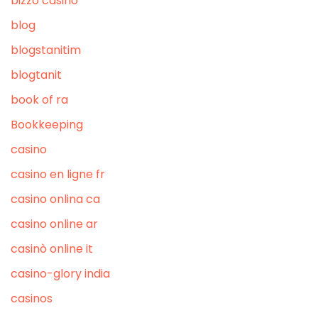
bizzo casino
blog
blogstanitim
blogtanit
book of ra
Bookkeeping
casino
casino en ligne fr
casino onlina ca
casino online ar
casinò online it
casino-glory india
casinos