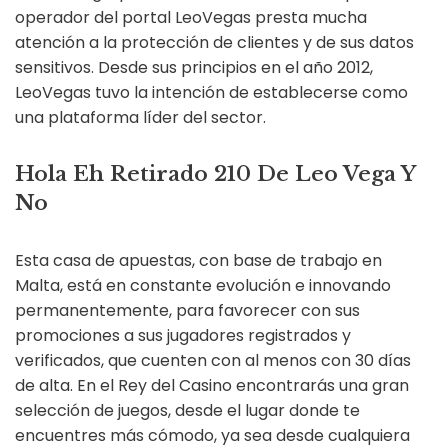
operador del portal LeoVegas presta mucha
atención a la protección de clientes y de sus datos
sensitivos. Desde sus principios en el año 2012,
LeoVegas tuvo la intención de establecerse como
una plataforma líder del sector.
Hola Eh Retirado 210 De Leo Vega Y
No
Esta casa de apuestas, con base de trabajo en
Malta, está en constante evolución e innovando
permanentemente, para favorecer con sus
promociones a sus jugadores registrados y
verificados, que cuenten con al menos con 30 días
de alta. En el Rey del Casino encontrarás una gran
selección de juegos, desde el lugar donde te
encuentres más cómodo, ya sea desde cualquiera