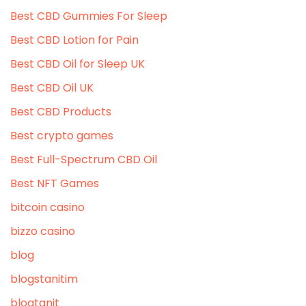
Best CBD Gummies For Sleep
Best CBD Lotion for Pain
Best CBD Oil for Sleep UK
Best CBD Oil UK
Best CBD Products
Best crypto games
Best Full-Spectrum CBD Oil
Best NFT Games
bitcoin casino
bizzo casino
blog
blogstanitim
blogtanit