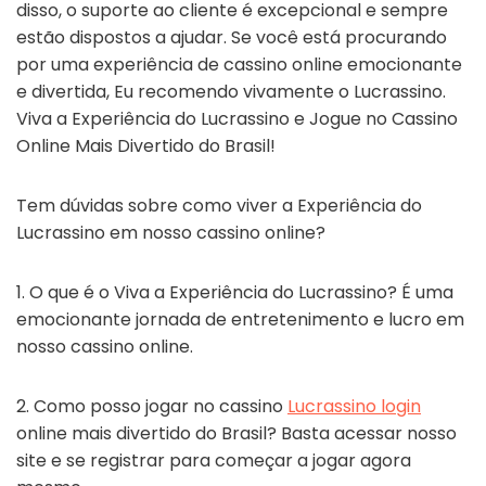
disso, o suporte ao cliente é excepcional e sempre
estão dispostos a ajudar. Se você está procurando
por uma experiência de cassino online emocionante
e divertida, Eu recomendo vivamente o Lucrassino.
Viva a Experiência do Lucrassino e Jogue no Cassino
Online Mais Divertido do Brasil!
Tem dúvidas sobre como viver a Experiência do
Lucrassino em nosso cassino online?
1. O que é o Viva a Experiência do Lucrassino? É uma
emocionante jornada de entretenimento e lucro em
nosso cassino online.
2. Como posso jogar no cassino
Lucrassino login
online mais divertido do Brasil? Basta acessar nosso
site e se registrar para começar a jogar agora