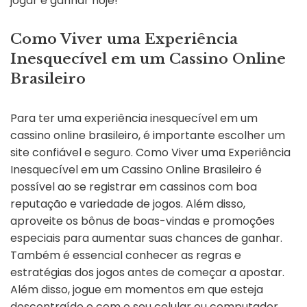
jogar e ganhar hoje!
Como Viver uma Experiência
Inesquecível em um Cassino Online
Brasileiro
Para ter uma experiência inesquecível em um
cassino online brasileiro, é importante escolher um
site confiável e seguro. Como Viver uma Experiência
Inesquecível em um Cassino Online Brasileiro é
possível ao se registrar em cassinos com boa
reputação e variedade de jogos. Além disso,
aproveite os bônus de boas-vindas e promoções
especiais para aumentar suas chances de ganhar.
Também é essencial conhecer as regras e
estratégias dos jogos antes de começar a apostar.
Além disso, jogue em momentos em que esteja
descontraído e com o seu celular ou computador