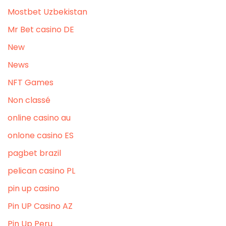
Mostbet Uzbekistan
Mr Bet casino DE
New
News
NFT Games
Non classé
online casino au
onlone casino ES
pagbet brazil
pelican casino PL
pin up casino
Pin UP Casino AZ
Pin Up Peru