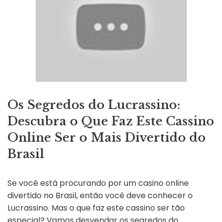
Os Segredos do Lucrassino:
Descubra o Que Faz Este Cassino
Online Ser o Mais Divertido do
Brasil
Se você está procurando por um casino online
divertido no Brasil, então você deve conhecer o
Lucrassino. Mas o que faz este cassino ser tão
especial? Vamos desvendar os segredos do