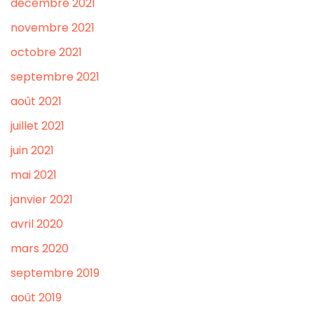
décembre 2021
novembre 2021
octobre 2021
septembre 2021
août 2021
juillet 2021
juin 2021
mai 2021
janvier 2021
avril 2020
mars 2020
septembre 2019
août 2019