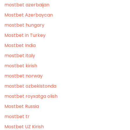
mostbet azerbaijan
Mostbet Azerbaycan
mostbet hungary
Mostbet in Turkey
Mostbet India
mostbet italy
mostbet kirish
mostbet norway
mostbet ozbekistonda
mostbet royxatga olish
Mostbet Russia
mostbet tr
Mostbet UZ Kirish