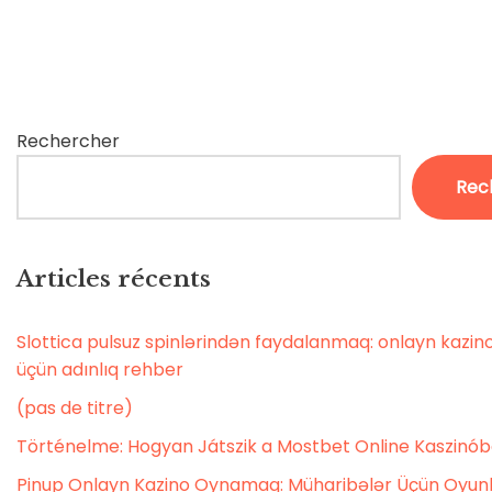
Rechercher
Rec
Articles récents
Slottica pulsuz spinlərindən faydalanmaq: onlayn kaz
üçün adınlıq rehber
(pas de titre)
Történelme: Hogyan Játszik a Mostbet Online Kaszinó
Pinup Onlayn Kazino Oynamaq: Müharibələr Üçün Oyunl