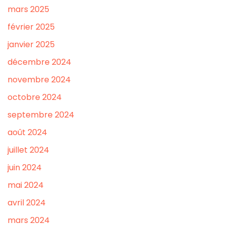
mars 2025
février 2025
janvier 2025
décembre 2024
novembre 2024
octobre 2024
septembre 2024
août 2024
juillet 2024
juin 2024
mai 2024
avril 2024
mars 2024