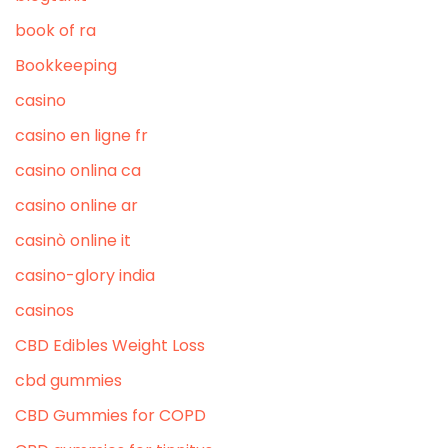
book of ra
Bookkeeping
casino
casino en ligne fr
casino onlina ca
casino online ar
casinò online it
casino-glory india
casinos
CBD Edibles Weight Loss
cbd gummies
CBD Gummies for COPD