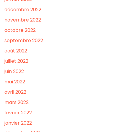
décembre 2022
novembre 2022
octobre 2022
septembre 2022
août 2022
juillet 2022
juin 2022
mai 2022
avril 2022
mars 2022
février 2022
janvier 2022