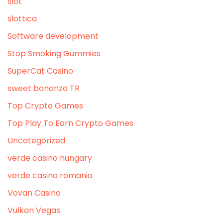
slot
slottica
Software development
Stop Smoking Gummies
SuperCat Casino
sweet bonanza TR
Top Crypto Games
Top Play To Earn Crypto Games
Uncategorized
verde casino hungary
verde casino romania
Vovan Casino
Vulkan Vegas