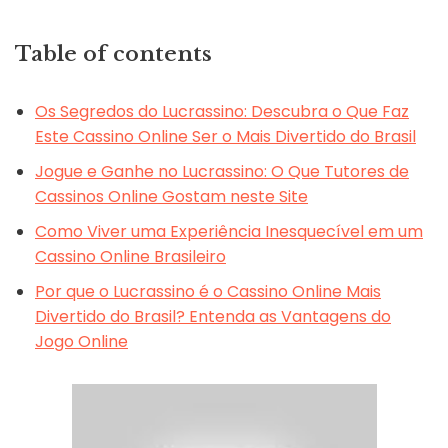
Table of contents
Os Segredos do Lucrassino: Descubra o Que Faz
Este Cassino Online Ser o Mais Divertido do Brasil
Jogue e Ganhe no Lucrassino: O Que Tutores de
Cassinos Online Gostam neste Site
Como Viver uma Experiência Inesquecível em um
Cassino Online Brasileiro
Por que o Lucrassino é o Cassino Online Mais
Divertido do Brasil? Entenda as Vantagens do
Jogo Online