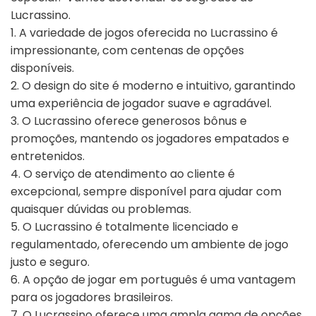
Lucrassino.
1. A variedade de jogos oferecida no Lucrassino é
impressionante, com centenas de opções
disponíveis.
2. O design do site é moderno e intuitivo, garantindo
uma experiência de jogador suave e agradável.
3. O Lucrassino oferece generosos bônus e
promoções, mantendo os jogadores empatados e
entretenidos.
4. O serviço de atendimento ao cliente é
excepcional, sempre disponível para ajudar com
quaisquer dúvidas ou problemas.
5. O Lucrassino é totalmente licenciado e
regulamentado, oferecendo um ambiente de jogo
justo e seguro.
6. A opção de jogar em português é uma vantagem
para os jogadores brasileiros.
7. O Lucrassino oferece uma ampla gama de opções