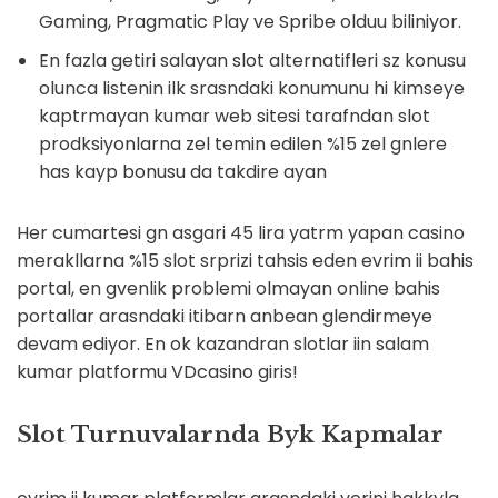
Gaming, Pragmatic Play ve Spribe olduu biliniyor.
En fazla getiri salayan slot alternatifleri sz konusu
olunca listenin ilk srasndaki konumunu hi kimseye
kaptrmayan kumar web sitesi tarafndan slot
prodksiyonlarna zel temin edilen %15 zel gnlere
has kayp bonusu da takdire ayan
Her cumartesi gn asgari 45 lira yatrm yapan casino
merakllarna %15 slot srprizi tahsis eden evrim ii bahis
portal, en gvenlik problemi olmayan online bahis
portallar arasndaki itibarn anbean glendirmeye
devam ediyor. En ok kazandran slotlar iin salam
kumar platformu VDcasino giris!
Slot Turnuvalarnda Byk Kapmalar