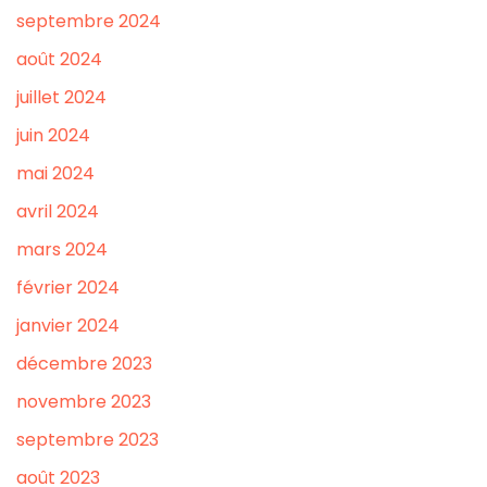
septembre 2024
août 2024
juillet 2024
juin 2024
mai 2024
avril 2024
mars 2024
février 2024
janvier 2024
décembre 2023
novembre 2023
septembre 2023
août 2023