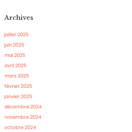
Archives
juillet 2025
juin 2025
mai 2025
avril 2025
mars 2025
février 2025
janvier 2025
décembre 2024
novembre 2024
octobre 2024