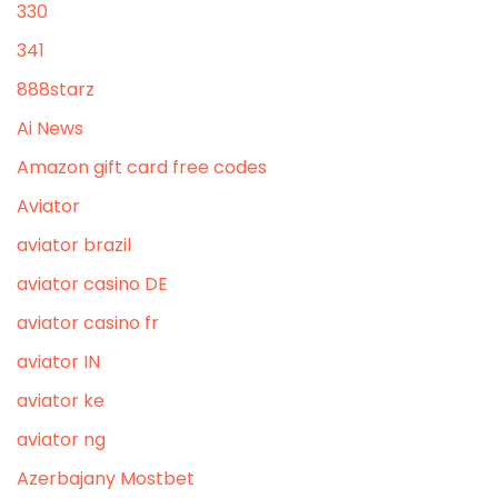
330
341
888starz
Ai News
Amazon gift card free codes
Aviator
aviator brazil
aviator casino DE
aviator casino fr
aviator IN
aviator ke
aviator ng
Azerbajany Mostbet