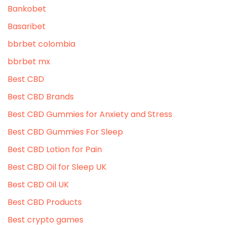
Bankobet
Basaribet
bbrbet colombia
bbrbet mx
Best CBD
Best CBD Brands
Best CBD Gummies for Anxiety and Stress
Best CBD Gummies For Sleep
Best CBD Lotion for Pain
Best CBD Oil for Sleep UK
Best CBD Oil UK
Best CBD Products
Best crypto games