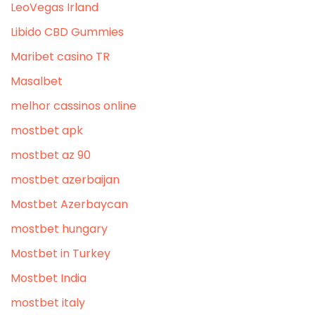
LeoVegas Irland
Libido CBD Gummies
Maribet casino TR
Masalbet
melhor cassinos online
mostbet apk
mostbet az 90
mostbet azerbaijan
Mostbet Azerbaycan
mostbet hungary
Mostbet in Turkey
Mostbet India
mostbet italy