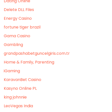
Dating Online
Delete DLL Files
Energy Casino
fortune tiger brazil
Gama Casino
Gambling
grandpashabetguncelgiris.com.tr
Home & Family, Parenting
iGaming
KaravanBet Casino
Kasyno Online PL
king johnnie
LeoVegas India