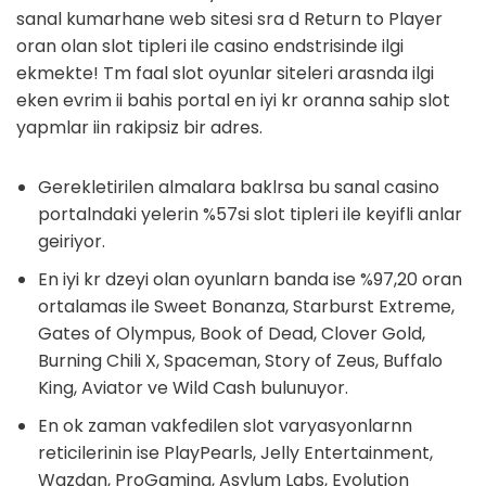
sanal kumarhane web sitesi sra d Return to Player
oran olan slot tipleri ile casino endstrisinde ilgi
ekmekte! Tm faal slot oyunlar siteleri arasnda ilgi
eken evrim ii bahis portal en iyi kr oranna sahip slot
yapmlar iin rakipsiz bir adres.
Gerekletirilen almalara baklrsa bu sanal casino
portalndaki yelerin %57si slot tipleri ile keyifli anlar
geiriyor.
En iyi kr dzeyi olan oyunlarn banda ise %97,20 oran
ortalamas ile Sweet Bonanza, Starburst Extreme,
Gates of Olympus, Book of Dead, Clover Gold,
Burning Chili X, Spaceman, Story of Zeus, Buffalo
King, Aviator ve Wild Cash bulunuyor.
En ok zaman vakfedilen slot varyasyonlarnn
reticilerinin ise PlayPearls, Jelly Entertainment,
Wazdan, ProGaming, Asylum Labs, Evolution