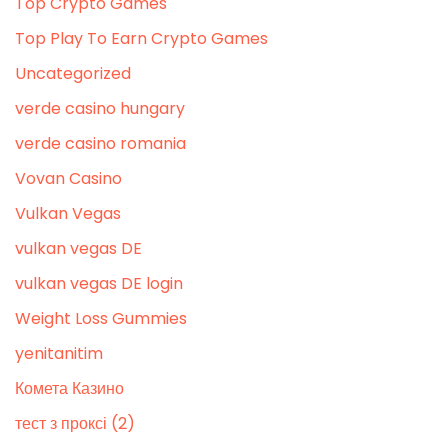
Top Crypto Games
Top Play To Earn Crypto Games
Uncategorized
verde casino hungary
verde casino romania
Vovan Casino
Vulkan Vegas
vulkan vegas DE
vulkan vegas DE login
Weight Loss Gummies
yenitanitim
Комета Казино
тест з проксі (2)