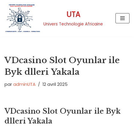
UTA
Aller
au
Univers Technologie Africaine
contenu
VDcasino Slot Oyunlar ile
Byk dlleri Yakala
par
adminUTA
12 avril 2025
VDcasino Slot Oyunlar ile Byk
dlleri Yakala