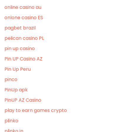
online casino au
onlone casino ES
pagbet brazil
pelican casino PL
pin up casino
Pin UP Casino AZ
Pin Up Peru
pinco
PinUp apk
PinUP AZ Casino
play to earn games crypto
plinko
plinko in