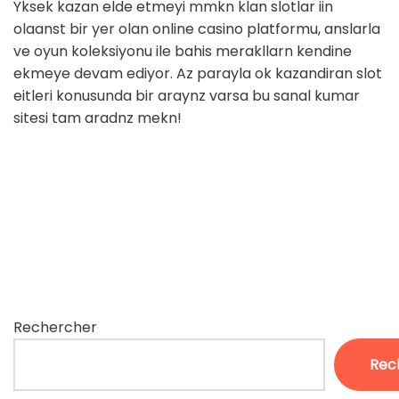
Yksek kazan elde etmeyi mmkn klan slotlar iin
olaanst bir yer olan online casino platformu, anslarla
ve oyun koleksiyonu ile bahis merakllarn kendine
ekmeye devam ediyor. Az parayla ok kazandiran slot
eitleri konusunda bir araynz varsa bu sanal kumar
sitesi tam aradnz mekn!
Rechercher
Rec