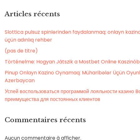
Articles récents
Slottica pulsuz spinlərindən faydalanmaq: onlayn kaz
üçün adınlıq rehber
(pas de titre)
Történelme: Hogyan Játszik a Mostbet Online Kaszinó
Pinup Onlayn Kazino Oynamaq: Müharibələr Üçün Oyunl
Azerbaycan
Успей воспользоваться программой лояльности казино Bo
преимущества для постоянных клиентов
Commentaires récents
Aucun commentaire à afficher.