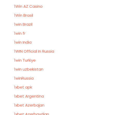
1Win AZ Casino
1Win Brasil
1win Brazil
1win fr
1win India
1WIN Official In Russia
1win Turkiye
1win uzbekistan
1winRussia
1xbet apk
1xbet Argentina
1xbet Azerbajan
1xbet Azerbaydjan