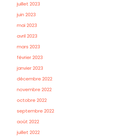
juillet 2023
juin 2023
mai 2023
avril 2023
mars 2023
février 2023
janvier 2023
décembre 2022
novembre 2022
octobre 2022
septembre 2022
août 2022
juillet 2022