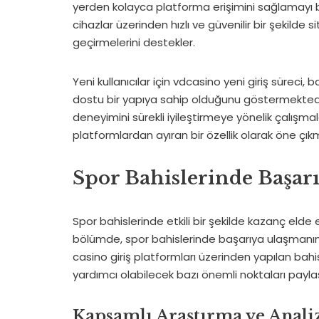
yerden kolayca platforma erişimini sağlamayı ba
cihazlar üzerinden hızlı ve güvenilir bir şekilde 
geçirmelerini destekler.
Yeni kullanıcılar için vdcasino yeni giriş süreci
dostu bir yapıya sahip olduğunu göstermektedir.
deneyimini sürekli iyileştirmeye yönelik çalışm
platformlardan ayıran bir özellik olarak öne çık
Spor Bahislerinde Başar
Spor bahislerinde etkili bir şekilde kazanç elde etm
bölümde, spor bahislerinde başarıya ulaşmanın 
casino giriş platformları üzerinden yapılan bahi
yardımcı olabilecek bazı önemli noktaları payl
Kapsamlı Araştırma ve Anali