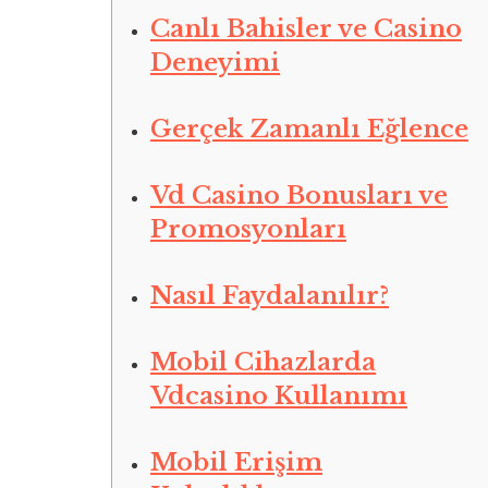
Canlı Bahisler ve Casino
Deneyimi
Gerçek Zamanlı Eğlence
Vd Casino Bonusları ve
Promosyonları
Nasıl Faydalanılır?
Mobil Cihazlarda
Vdcasino Kullanımı
Mobil Erişim