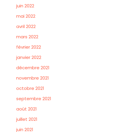
juin 2022
mai 2022
avril 2022
mars 2022
février 2022
janvier 2022
décembre 2021
novembre 2021
octobre 2021
septembre 2021
août 2021
juillet 2021
juin 2021