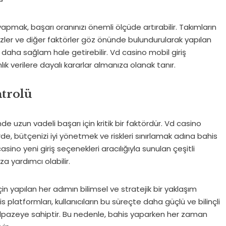
mak, başarı oranınızı önemli ölçüde artırabilir. Takımların
ler ve diğer faktörler göz önünde bulundurularak yapılan
 daha sağlam hale getirebilir. Vd casino mobil giriş
lık verilere dayalı kararlar almanıza olanak tanır.
ntrolü
de uzun vadeli başarı için kritik bir faktördür. Vd casino
rde, bütçenizi iyi yönetmek ve riskleri sınırlamak adına bahis
asino yeni giriş seçenekleri aracılığıyla sunulan çeşitli
a yardımcı olabilir.
in yapılan her adımın bilimsel ve stratejik bir yaklaşım
 platformları, kullanıcıların bu süreçte daha güçlü ve bilinçli
elpazeye sahiptir. Bu nedenle, bahis yaparken her zaman