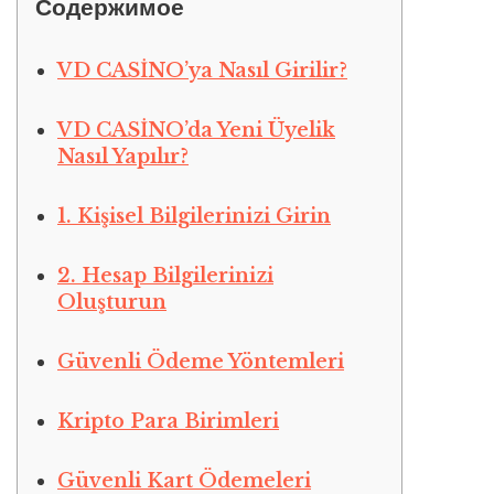
Содержимое
VD CASİNO’ya Nasıl Girilir?
VD CASİNO’da Yeni Üyelik
Nasıl Yapılır?
1. Kişisel Bilgilerinizi Girin
2. Hesap Bilgilerinizi
Oluşturun
Güvenli Ödeme Yöntemleri
Kripto Para Birimleri
Güvenli Kart Ödemeleri