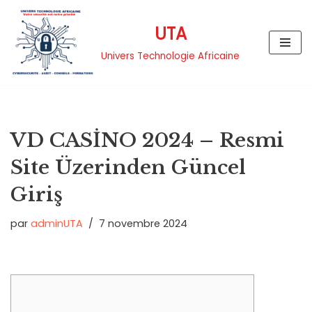
UTA
Aller
au
Univers Technologie Africaine
contenu
VD CASİNO 2024 – Resmi
Site Üzerinden Güncel
Giriş
par
adminUTA
7 novembre 2024