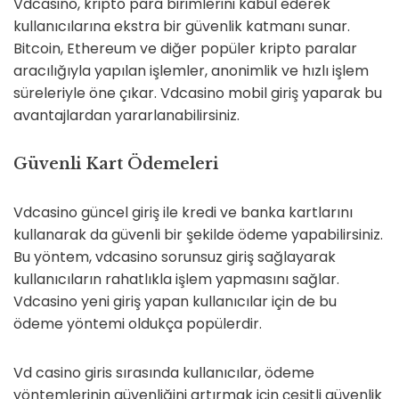
Vdcasino, kripto para birimlerini kabul ederek
kullanıcılarına ekstra bir güvenlik katmanı sunar.
Bitcoin, Ethereum ve diğer popüler kripto paralar
aracılığıyla yapılan işlemler, anonimlik ve hızlı işlem
süreleriyle öne çıkar. Vdcasino mobil giriş yaparak bu
avantajlardan yararlanabilirsiniz.
Güvenli Kart Ödemeleri
Vdcasino güncel giriş ile kredi ve banka kartlarını
kullanarak da güvenli bir şekilde ödeme yapabilirsiniz.
Bu yöntem, vdcasino sorunsuz giriş sağlayarak
kullanıcıların rahatlıkla işlem yapmasını sağlar.
Vdcasino yeni giriş yapan kullanıcılar için de bu
ödeme yöntemi oldukça popülerdir.
Vd casino giris sırasında kullanıcılar, ödeme
yöntemlerinin güvenliğini artırmak için çeşitli güvenlik