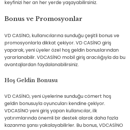
keyfinizi her an her yerde yaşayabilirsiniz.
Bonus ve Promosyonlar
VD CASİNO, kullanıcılarına sunduğu çeşitli bonus ve
promosyonlarla dikkat çekiyor. VD CASİNO giriş
yaparak, yeni üyeler özel hoş geldin bonuslarından
yararlanabilir. VDCASİNO mobil giriş aracılığıyla da bu
avantajlardan faydalanabilirsiniz.
Hoş Geldin Bonusu
VD CASİNO, yeni üyelerine sunduğu cömert hoş
geldin bonusuyla oyuncuları kendine çekiyor.
VDCASİNO yeni giriş yapan kullanıcılar, ilk
yatırımlarında önemli bir destek alarak daha fazla
kazanma şansı yakalayabilirler. Bu bonus, VDCASİNO