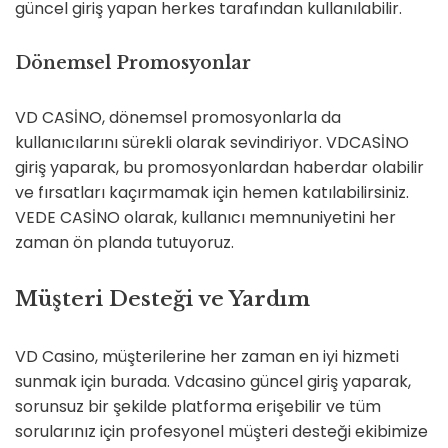
güncel giriş yapan herkes tarafından kullanılabilir.
Dönemsel Promosyonlar
VD CASİNO, dönemsel promosyonlarla da
kullanıcılarını sürekli olarak sevindiriyor. VDCASİNO
giriş yaparak, bu promosyonlardan haberdar olabilir
ve fırsatları kaçırmamak için hemen katılabilirsiniz.
VEDE CASİNO olarak, kullanıcı memnuniyetini her
zaman ön planda tutuyoruz.
Müşteri Desteği ve Yardım
VD Casino, müşterilerine her zaman en iyi hizmeti
sunmak için burada. Vdcasino güncel giriş yaparak,
sorunsuz bir şekilde platforma erişebilir ve tüm
sorularınız için profesyonel müşteri desteği ekibimize