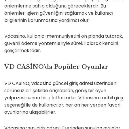
önlemlerine sahip olduğunu göreceklerdir. Bu
önlemler, işlem güvenliğini sağlamak ve kullanıcı
bilgilerinin korunmasına yardımcı olur.
Vdcasino, kullanıcı memnuniyetini ön planda tutarak,
güvenli ödeme yöntemleriyle sürekli olarak kendini
geliştirmektedir.
VD CASİNO’da Popüler Oyunlar
VD CASİNO, vdcasino güncel giriş adresi üzerinden
sorunsuz bir şekilde erişilebilen, geniş bir oyun
yelpazesi sunan bir platformdur. Vdcasino mobil giriş
seçeneği ile de kullanıcılar, her an her yerden favori
oyunlarına ulaşabilirler.
Vdcasino yeni giriş adresi üzerinden sunulan oyunlar