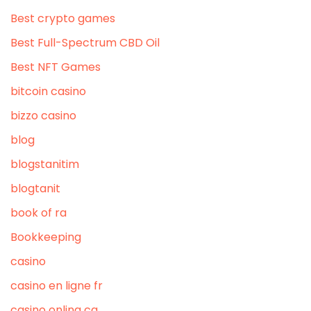
Best crypto games
Best Full-Spectrum CBD Oil
Best NFT Games
bitcoin casino
bizzo casino
blog
blogstanitim
blogtanit
book of ra
Bookkeeping
casino
casino en ligne fr
casino onlina ca