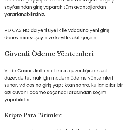
sayfasından giriş yaparak tüm avantajlardan
yararlanabilirsiniz.
VD CASİNO’da yeni üyelik ile vdcasino yeni giriş
deneyimini yaşayın ve keyifli vakit geçirin!
Güvenli Ödeme Yöntemleri
Vede Casino, kullanıcılarının güvenliğini en üst
düzeyde tutmak için modern ödeme yöntemleri
sunar. Vd casino giriş yaptıktan sonra, kullanıcılar bir
dizi güvenli ödeme seçeneği arasından seçim
yapabilirler.
Kripto Para Birimleri