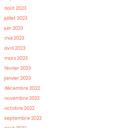
août 2023
juillet 2023
juin 2023
mai 2023
avril 2023
mars 2023
février 2023
janvier 2023
décembre 2022
novembre 2022
octobre 2022
septembre 2022