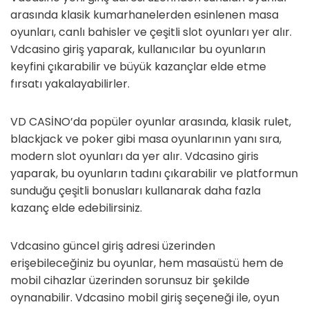
arasında klasik kumarhanelerden esinlenen masa
oyunları, canlı bahisler ve çeşitli slot oyunları yer alır.
Vdcasino giriş yaparak, kullanıcılar bu oyunların
keyfini çıkarabilir ve büyük kazançlar elde etme
fırsatı yakalayabilirler.
VD CASİNO’da popüler oyunlar arasında, klasik rulet,
blackjack ve poker gibi masa oyunlarının yanı sıra,
modern slot oyunları da yer alır. Vdcasino giris
yaparak, bu oyunların tadını çıkarabilir ve platformun
sunduğu çeşitli bonusları kullanarak daha fazla
kazanç elde edebilirsiniz.
Vdcasino güncel giriş adresi üzerinden
erişebileceğiniz bu oyunlar, hem masaüstü hem de
mobil cihazlar üzerinden sorunsuz bir şekilde
oynanabilir. Vdcasino mobil giriş seçeneği ile, oyun