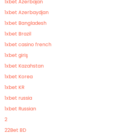
1xbet Azerbajan
1xbet Azerbaydjan
1xbet Bangladesh
1xbet Brazil
1xbet casino french
1xbet giriş
1xbet Kazahstan
1xbet Korea
1xbet KR
1xbet russia
1xbet Russian
2
22Bet BD