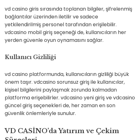
vd casino giris sırasında toplanan bilgiler, şifrelenmiş
bağlantılar üzerinden iletilir ve sadece
yetkilendirilmiş personel tarafından erişilebilir.
vdcasino mobil giriş seçeneği de, kullanıcıların her
yerden güvenle oyun oynamasını sağlar.
Kullanıcı Gizliliği
vd casino platformunda, kullanıcıların gizliliği büyük
önem taşır. vdcasino sorunsuz giriş ile kullanıcılar,
kişisel bilgilerini paylaşmak zorunda kalmadan
platforma erişebilirler. vdcasino yeni giriş ve vdcasino
güncel giriş seçenekleri de, her zaman en son
güvenlik önlemleriyle sunulur.
VD CASİNO’da Yatırım ve Çekim