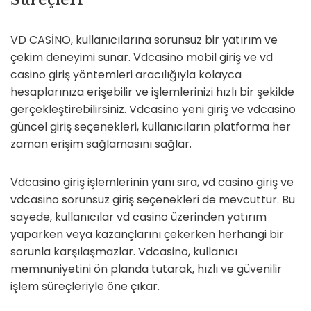
Süreçleri
VD CASİNO, kullanıcılarına sorunsuz bir yatırım ve
çekim deneyimi sunar. Vdcasino mobil giriş ve vd
casino giriş yöntemleri aracılığıyla kolayca
hesaplarınıza erişebilir ve işlemlerinizi hızlı bir şekilde
gerçekleştirebilirsiniz. Vdcasino yeni giriş ve vdcasino
güncel giriş seçenekleri, kullanıcıların platforma her
zaman erişim sağlamasını sağlar.
Vdcasino giriş işlemlerinin yanı sıra, vd casino giriş ve
vdcasino sorunsuz giriş seçenekleri de mevcuttur. Bu
sayede, kullanıcılar vd casino üzerinden yatırım
yaparken veya kazançlarını çekerken herhangi bir
sorunla karşılaşmazlar. Vdcasino, kullanıcı
memnuniyetini ön planda tutarak, hızlı ve güvenilir
işlem süreçleriyle öne çıkar.