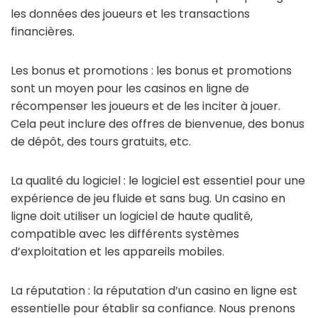
les données des joueurs et les transactions
financières.
Les bonus et promotions : les bonus et promotions
sont un moyen pour les casinos en ligne de
récompenser les joueurs et de les inciter à jouer.
Cela peut inclure des offres de bienvenue, des bonus
de dépôt, des tours gratuits, etc.
La qualité du logiciel : le logiciel est essentiel pour une
expérience de jeu fluide et sans bug. Un casino en
ligne doit utiliser un logiciel de haute qualité,
compatible avec les différents systèmes
d’exploitation et les appareils mobiles.
La réputation : la réputation d’un casino en ligne est
essentielle pour établir sa confiance. Nous prenons