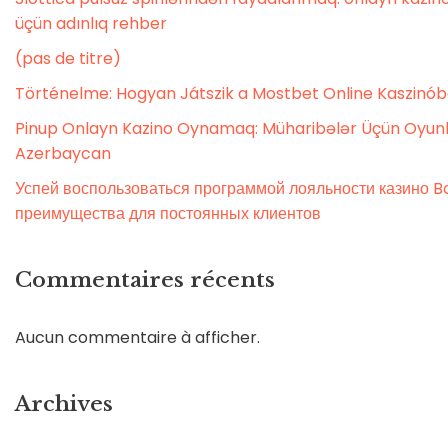
üçün adınlıq rehber
(pas de titre)
Történelme: Hogyan Játszik a Mostbet Online Kaszinó
Pinup Onlayn Kazino Oynamaq: Müharibələr Üçün Oyunl
Azerbaycan
Успей воспользоваться программой лояльности казино Bo
преимущества для постоянных клиентов
Commentaires récents
Aucun commentaire à afficher.
Archives