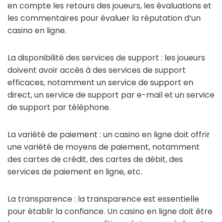
en compte les retours des joueurs, les évaluations et
les commentaires pour évaluer la réputation d’un
casino en ligne.
La disponibilité des services de support : les joueurs
doivent avoir accès à des services de support
efficaces, notamment un service de support en
direct, un service de support par e-mail et un service
de support par téléphone.
La variété de paiement : un casino en ligne doit offrir
une variété de moyens de paiement, notamment
des cartes de crédit, des cartes de débit, des
services de paiement en ligne, etc.
La transparence : la transparence est essentielle
pour établir la confiance. Un casino en ligne doit être