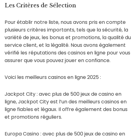
Les Critères de Sélection
Pour établir notre liste, nous avons pris en compte
plusieurs critères importants, tels que la sécurité, la
variété de jeux, les bonus et promotions, la qualité du
service client, et la légalité. Nous avons également
vérifié les réputations des casinos en ligne pour vous
assurer que vous pouvez jouer en confiance.
Voici les meilleurs casinos en ligne 2025 :
Jackpot City : avec plus de 500 jeux de casino en
ligne, Jackpot City est l’un des meilleurs casinos en
ligne fiables et légaux. Il offre également des bonus
et promotions réguliers.
Europa Casino : avec plus de 500 jeux de casino en