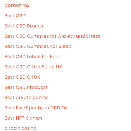
bbrbet mx
Best CBD
Best CBD Brands
Best CBD Gummies for Anxiety and Stress
Best CBD Gummies For Sleep
Best CBD Lotion for Pain
Best CBD Oil for Sleep UK
Best CBD Oil UK
Best CBD Products
Best crypto games
Best Full-Spectrum CBD Oil
Best NFT Games
bitcoin casino