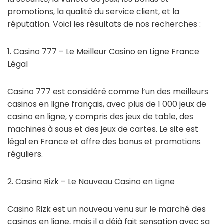
promotions, la qualité du service client, et la
réputation. Voici les résultats de nos recherches :
1. Casino 777 – Le Meilleur Casino en Ligne France
Légal
Casino 777 est considéré comme l’un des meilleurs
casinos en ligne français, avec plus de 1 000 jeux de
casino en ligne, y compris des jeux de table, des
machines à sous et des jeux de cartes. Le site est
légal en France et offre des bonus et promotions
réguliers.
2. Casino Rizk – Le Nouveau Casino en Ligne
Casino Rizk est un nouveau venu sur le marché des
casinos en ligne, mais il a déjà fait sensation avec sa