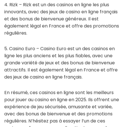
4. Rizk – Rizk est un des casinos en ligne les plus
innovants, avec des jeux de casino en ligne français
et des bonus de bienvenue généreux. Il est
également légal en France et offre des promotions
régulières.
5. Casino Euro – Casino Euro est un des casinos en
ligne les plus anciens et les plus fiables, avec une
grande variété de jeux et des bonus de bienvenue
attractifs. Il est également légal en France et offre
des jeux de casino en ligne français.
En résumé, ces casinos en ligne sont les meilleurs
pour jouer au casino en ligne en 2025. Ils offrent une
expérience de jeu sécurisée, amusante et variée,
avec des bonus de bienvenue et des promotions
régulières. N’hésitez pas à essayer l’un de ces