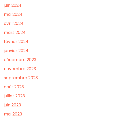
juin 2024
mai 2024
avril 2024
mars 2024
février 2024
janvier 2024
décembre 2023
novembre 2023
septembre 2023
août 2023
juillet 2023
juin 2023
mai 2023