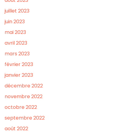
août 2023
juillet 2023
juin 2023
mai 2023
avril 2023
mars 2023
février 2023
janvier 2023
décembre 2022
novembre 2022
octobre 2022
septembre 2022
août 2022