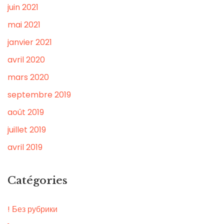
juin 2021
mai 2021
janvier 2021
avril 2020
mars 2020
septembre 2019
août 2019
juillet 2019
avril 2019
Catégories
! Без рубрики