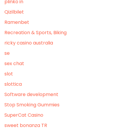
plinko in
Qizilbilet
Ramenbet
Recreation & Sports, Biking
ricky casino australia
se
sex chat
slot
slottica
Software development
Stop Smoking Gummies
SuperCat Casino
sweet bonanza TR