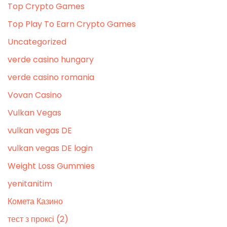
Top Crypto Games
Top Play To Earn Crypto Games
Uncategorized
verde casino hungary
verde casino romania
Vovan Casino
Vulkan Vegas
vulkan vegas DE
vulkan vegas DE login
Weight Loss Gummies
yenitanitim
Комета Казино
тест з проксі (2)