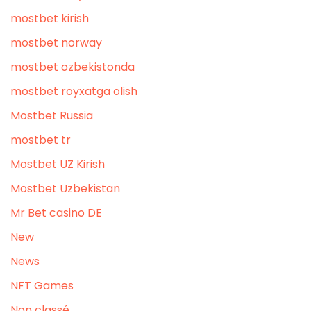
mostbet kirish
mostbet norway
mostbet ozbekistonda
mostbet royxatga olish
Mostbet Russia
mostbet tr
Mostbet UZ Kirish
Mostbet Uzbekistan
Mr Bet casino DE
New
News
NFT Games
Non classé