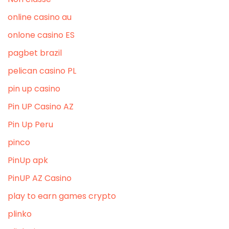
online casino au
onlone casino ES
pagbet brazil
pelican casino PL
pin up casino
Pin UP Casino AZ
Pin Up Peru
pinco
PinUp apk
PinUP AZ Casino
play to earn games crypto
plinko