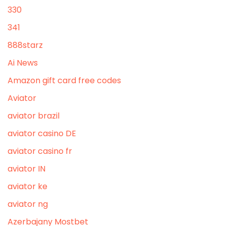
330
341
888starz
Ai News
Amazon gift card free codes
Aviator
aviator brazil
aviator casino DE
aviator casino fr
aviator IN
aviator ke
aviator ng
Azerbajany Mostbet