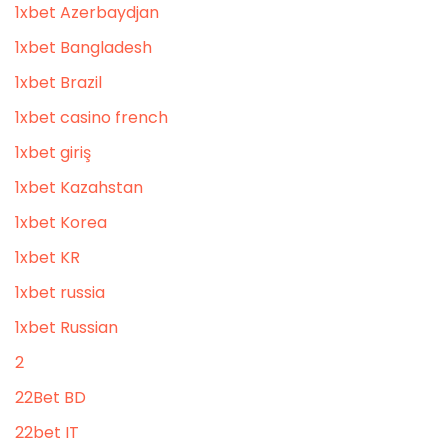
1xbet Azerbaydjan
1xbet Bangladesh
1xbet Brazil
1xbet casino french
1xbet giriş
1xbet Kazahstan
1xbet Korea
1xbet KR
1xbet russia
1xbet Russian
2
22Bet BD
22bet IT