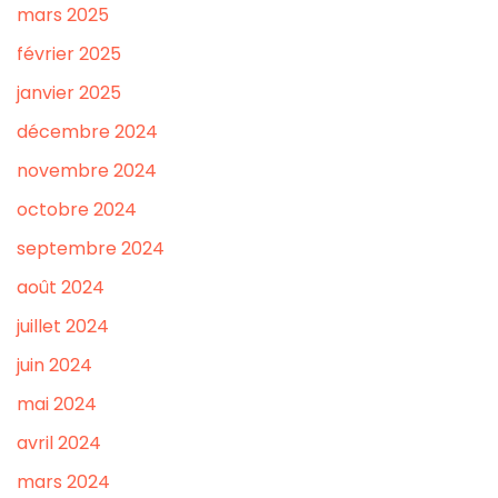
mars 2025
février 2025
janvier 2025
décembre 2024
novembre 2024
octobre 2024
septembre 2024
août 2024
juillet 2024
juin 2024
mai 2024
avril 2024
mars 2024