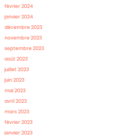
février 2024
janvier 2024
décembre 2023
novembre 2023
septembre 2023
août 2023
juillet 2023
juin 2023
mai 2023
avril 2023
mars 2023
février 2023
janvier 2023