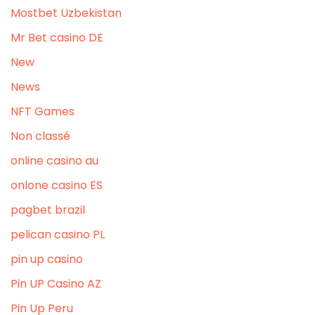
Mostbet Uzbekistan
Mr Bet casino DE
New
News
NFT Games
Non classé
online casino au
onlone casino ES
pagbet brazil
pelican casino PL
pin up casino
Pin UP Casino AZ
Pin Up Peru