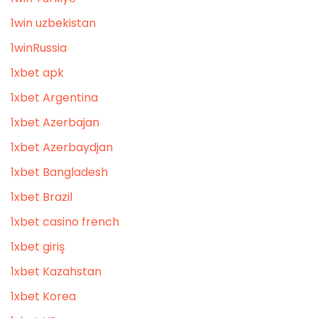
1win uzbekistan
1winRussia
1xbet apk
1xbet Argentina
1xbet Azerbajan
1xbet Azerbaydjan
1xbet Bangladesh
1xbet Brazil
1xbet casino french
1xbet giriş
1xbet Kazahstan
1xbet Korea