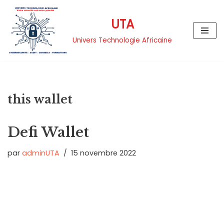
UTA
Aller
au
Univers Technologie Africaine
contenu
this wallet
Defi Wallet
par
adminUTA
15 novembre 2022