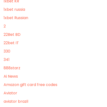
1xbet KR
1xbet russia
1xbet Russian
2
22Bet BD
22bet IT
330
341
888starz
Ai News
Amazon gift card free codes
Aviator
aviator brazil