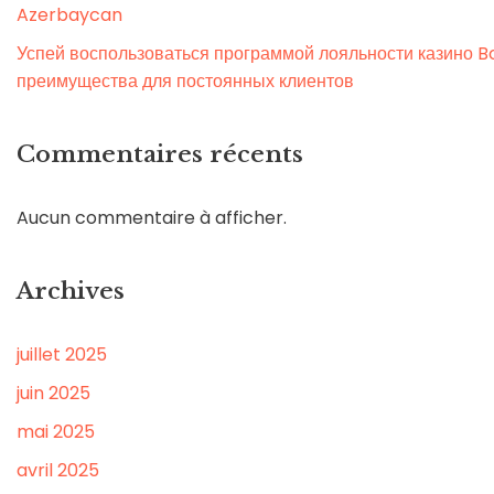
Azerbaycan
Успей воспользоваться программой лояльности казино Bo
преимущества для постоянных клиентов
Commentaires récents
Aucun commentaire à afficher.
Archives
juillet 2025
juin 2025
mai 2025
avril 2025