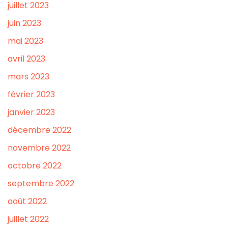
juillet 2023
juin 2023
mai 2023
avril 2023
mars 2023
février 2023
janvier 2023
décembre 2022
novembre 2022
octobre 2022
septembre 2022
août 2022
juillet 2022