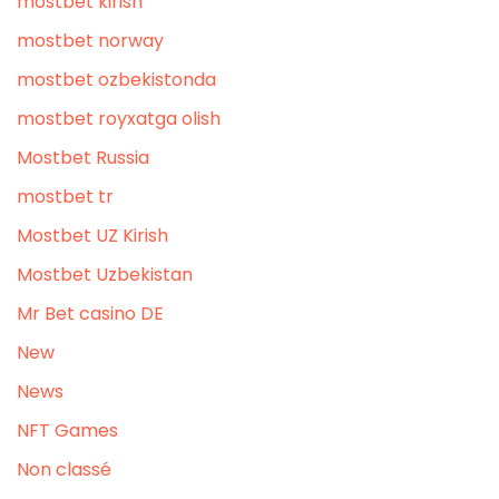
mostbet kirish
mostbet norway
mostbet ozbekistonda
mostbet royxatga olish
Mostbet Russia
mostbet tr
Mostbet UZ Kirish
Mostbet Uzbekistan
Mr Bet casino DE
New
News
NFT Games
Non classé