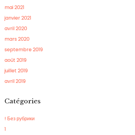
mai 2021
janvier 2021
avril 2020
mars 2020
septembre 2019
août 2019
juillet 2019
avril 2019
Catégories
! Без рубрики
1