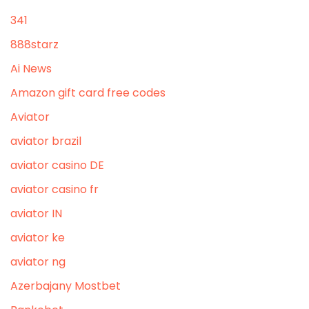
341
888starz
Ai News
Amazon gift card free codes
Aviator
aviator brazil
aviator casino DE
aviator casino fr
aviator IN
aviator ke
aviator ng
Azerbajany Mostbet