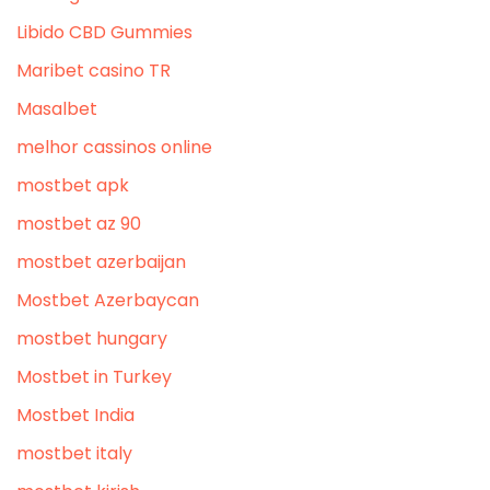
Libido CBD Gummies
Maribet casino TR
Masalbet
melhor cassinos online
mostbet apk
mostbet az 90
mostbet azerbaijan
Mostbet Azerbaycan
mostbet hungary
Mostbet in Turkey
Mostbet India
mostbet italy