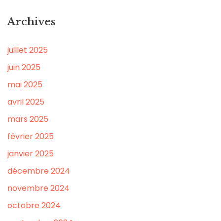
Archives
juillet 2025
juin 2025
mai 2025
avril 2025
mars 2025
février 2025
janvier 2025
décembre 2024
novembre 2024
octobre 2024