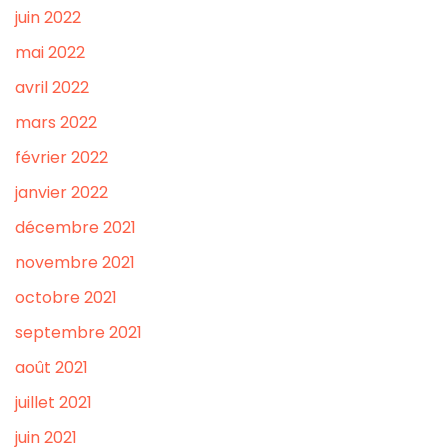
juin 2022
mai 2022
avril 2022
mars 2022
février 2022
janvier 2022
décembre 2021
novembre 2021
octobre 2021
septembre 2021
août 2021
juillet 2021
juin 2021