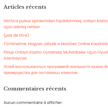
Articles récents
Slottica pulsuz spinlərindən faydalanmaq: onlayn kaz
üçün adınlıq rehber
(pas de titre)
Történelme: Hogyan Játszik a Mostbet Online Kaszinó
Pinup Onlayn Kazino Oynamaq: Müharibələr Üçün Oyunl
Azerbaycan
Успей воспользоваться программой лояльности казино Bo
преимущества для постоянных клиентов
Commentaires récents
Aucun commentaire à afficher.