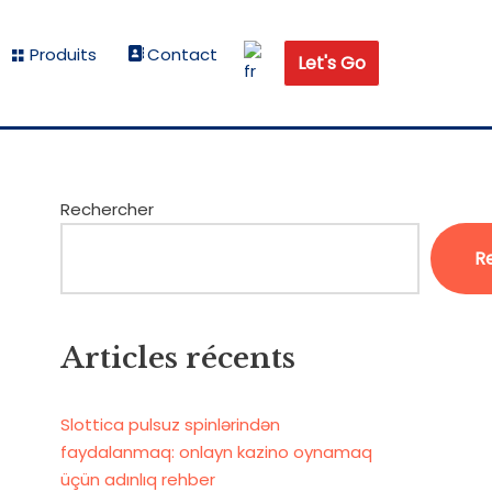
Produits
Contact
Let's Go
Rechercher
R
Articles récents
Slottica pulsuz spinlərindən
faydalanmaq: onlayn kazino oynamaq
üçün adınlıq rehber