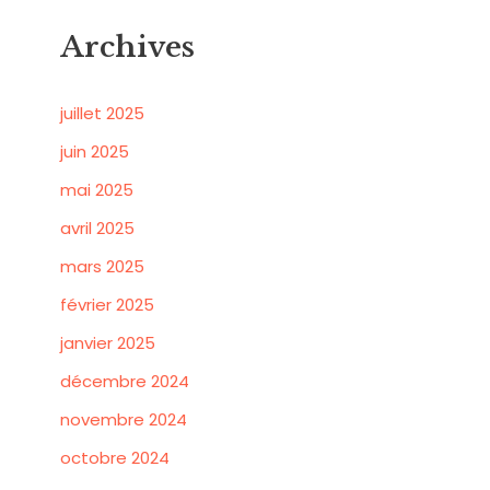
Archives
juillet 2025
juin 2025
mai 2025
avril 2025
mars 2025
février 2025
janvier 2025
décembre 2024
novembre 2024
octobre 2024