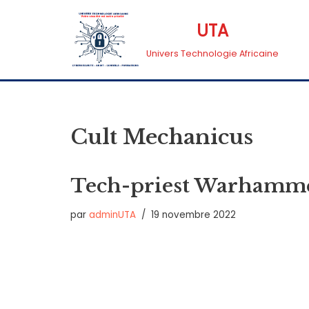
UTA
Aller
Univers Technologie Africaine
au
contenu
Cult Mechanicus
Tech-priest Warhamm
par
adminUTA
19 novembre 2022