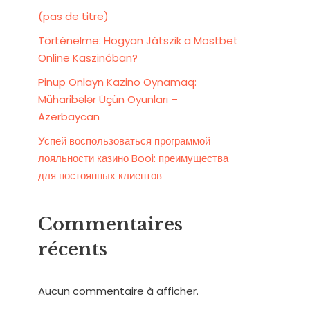
(pas de titre)
Történelme: Hogyan Játszik a Mostbet
Online Kaszinóban?
Pinup Onlayn Kazino Oynamaq:
Müharibələr Üçün Oyunları –
Azerbaycan
Успей воспользоваться программой
лояльности казино Booi: преимущества
для постоянных клиентов
Commentaires
récents
Aucun commentaire à afficher.